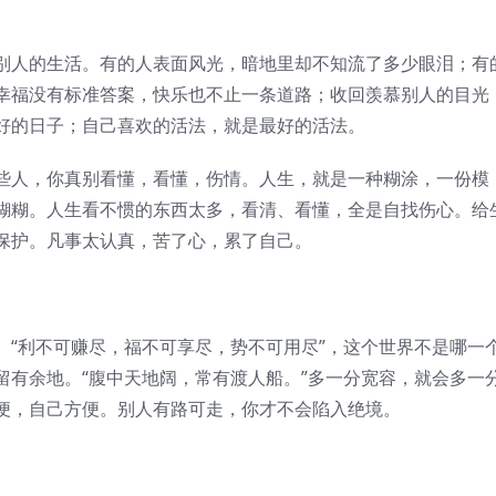
别人的生活。有的人表面风光，暗地里却不知流了多少眼泪；有
幸福没有标准答案，快乐也不止一条道路；收回羡慕别人的目光
好的日子；自己喜欢的活法，就是最好的活法。
些人，你真别看懂，看懂，伤情。人生，就是一种糊涂，一份模
糊糊。人生看不惯的东西太多，看清、看懂，全是自找伤心。给
保护。凡事太认真，苦了心，累了自己。
。“利不可赚尽，福不可享尽，势不可用尽”，这个世界不是哪一
留有余地。“腹中天地阔，常有渡人船。”多一分宽容，就会多一
便，自己方便。别人有路可走，你才不会陷入绝境。