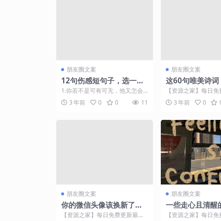
朋友圈文案
朋友圈文案
12句伤感短句子，选一句
这60句唯美诗词
做个性签名吧
雅，最适合做微
1.你若不是可有可无，他又怎会
【资源之家】每日免
忽冷忽热。 2.时间不会回头，感
门的副业项目资源 诗
3 年前
0
0
11
3 年前
0
情岂有如果。 3....
可以怎么用？ 做签名..
朋友圈文案
朋友圈文案
你的微信头像该换新了，5
一些走心且清醒
0多张多款特效质感签名头
友圈
【资源之家】每日免费更新最热
【资源之家】每日免