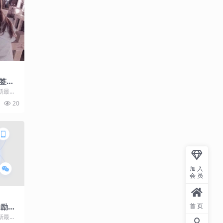
签
新最热
我会遇到
20
加入
会员
的励志
首页
新最热