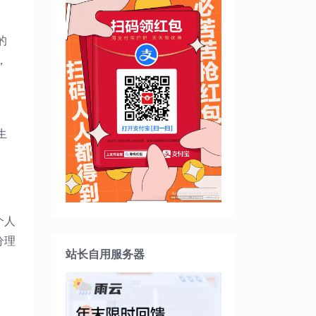
的
，
生
个人
分理
站长自用服务器