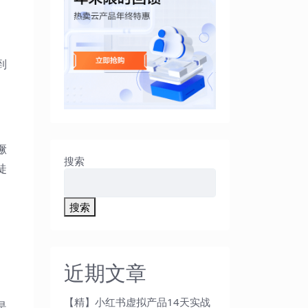
。
到
蹶
搜索
徒
搜索
近期文章
【精】小红书虚拟产品14天实战
是