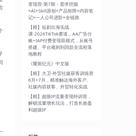
变现营-第7期：需求挖掘
宫
×AI+Skill原创×产品矩阵×内容笔
记×一人公司进阶×全链路
【精】短剧出海实战
个
课-2026TikTok赛道，AA广告分
账+IAP付费变现双模式，从账号
搭建、平台规则到回款全流程落
子
地教程
同
《耀斑纪元》中文版
【精】大卫-外贸社媒获客训练营
6月+7月，精准触达海外客户、
社媒内容获客、外贸转化实战
【精】超级IP流量变现特训营，
解锁流量增长玩法，打造长效盈
利超级IP
一