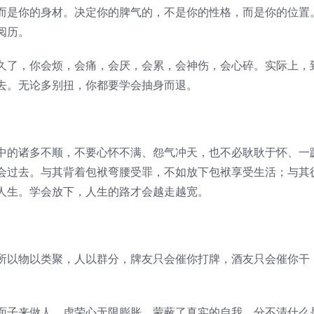
而是你的身材。决定你的脾气的，不是你的性格，而是你的位置
阅历。
久了，你会烦，会痛，会厌，会累，会神伤，会心碎。实际上，
去。无论多别扭，你都要学会抽身而退。
中的诸多不顺，不要心怀不满、怨气冲天，也不必耿耿于怀、一
会过去。与其背着包袱弯腰受罪，不如放下包袱享受生活；与其
人生。学会放下，人生的路才会越走越宽。
所以物以类聚，人以群分，牌友只会催你打牌，酒友只会催你干
面子来做人。虚荣心无限膨胀，蒙蔽了真实的自我，分不清什么