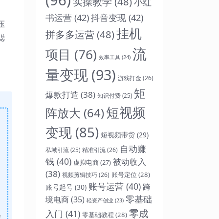
实操教学
(48)
小红
书运营
(42)
抖音变现
(42)
压
挂机
拼多多运营
(48)
聪
流
项目
(76)
效率工具
(24)
量变现
(93)
游戏打金
(26)
矩
爆款打造
(38)
知识付费
(25)
短视频
阵放大
(64)
变现
(85)
短视频带货
(29)
自动赚
精准引流
(26)
私域引流
(25)
钱
(40)
被动收入
虚拟电商
(27)
(38)
账号定位
(28)
视频剪辑技巧
(26)
账号运营
(40)
跨
账号起号
(30)
零基础
境电商
(35)
轻资产创业
(23)
零成
入门
(41)
零基础教程
(28)
做