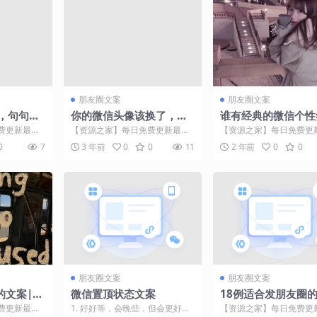
朋友圈文案
朋友圈文案
，句句典
你的微信头像该换了，超
谁有经典的微信个性
信签名
好看的83张个性签名头
名？
费更新最热
【资源之家】每日免费更新最热
【资源之家】每日免费更
像，请查收
词世界 诗词
门的副业项目资源 大家好，我是
门的副业项目资源 一、
0
7
3 年前
0
0
11
2 年前
0
0
.
明煊。 每天更新创意壁...
好多有趣的人 ， 但我...
朋友圈文案
朋友圈文案
的文案|朋
微信置顶状态文案
18例适合发朋友圈
文案
费更新最热
1. 好好等，会晚些，但会更好
【资源之家】每日免费更