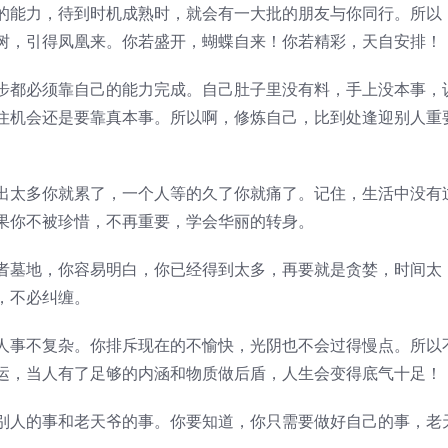
的能力，待到时机成熟时，就会有一大批的朋友与你同行。所以
树，引得凤凰来。你若盛开，蝴蝶自来！你若精彩，天自安排！
步都必须靠自己的能力完成。自己肚子里没有料，手上没本事，
住机会还是要靠真本事。所以啊，修炼自己，比到处逢迎别人重
出太多你就累了，一个人等的久了你就痛了。记住，生活中没有
果你不被珍惜，不再重要，学会华丽的转身。
者墓地，你容易明白，你已经得到太多，再要就是贪婪，时间太
，不必纠缠。
人事不复杂。你排斥现在的不愉快，光阴也不会过得慢点。所以
运，当人有了足够的内涵和物质做后盾，人生会变得底气十足！
别人的事和老天爷的事。你要知道，你只需要做好自己的事，老