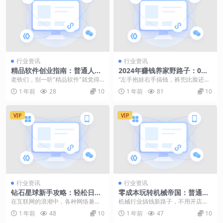
行业资讯
行业资讯
精品软件创业指南：普通人也
2024年赚钱养家野路子：0成
能实操的暴利小工具开发秘籍
本做社区团购团长，带娃做饭
老铁们，别一听"精品软件"就觉得
“左手抱娃右手搞钱，裤兜比脸还干
两不误月入6000+
是程序员专属！咱普通人也能用现
净的日子该到头了！”这年头谁不想
1 年前
28
10
1 年前
81
10
成工具"拼积木"，...
赚钱养家还能顾着...
VIP
VIP
行业资讯
行业资讯
钻石星球新手攻略：轻松日赚
零成本玩转机械帝国：普通人
10元的零撸项目
搞钱全攻略，手把手教你用文
在互联网的浪潮中，各种网络兼职
机械行业搞钱新路子，不用开店也
档躺赚5000+
层出不穷。而钻石星球作为一款新
能当老板 别以为“机械帝国”是科幻
1 年前
48
10
1 年前
47
10
兴的零撸项目，以其简...
片里的机甲大战！...