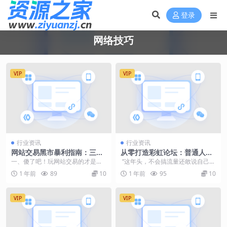
登录
网络技巧
VIP
VIP
行业资讯
行业资讯
网站交易黑市暴利指南：三招
从零打造彩虹论坛：普通人月
空手套白狼，倒卖残血站年薅
入2万的线上社区创业指南
一、傻了吧！玩网站交易的才是互
​ “这年头，不会搞流量还敢说自己玩
百万羊毛
（附详细操作流程）
联网老阴逼 别羡慕那些开站群的大
互联网？” 当越来越多人挤破头做短
1 年前
89
10
1 年前
95
10
佬，真正闷声发财的...
视频、直播...
VIP
VIP