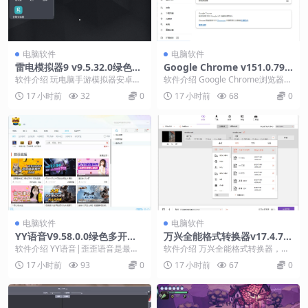
电脑软件
电脑软件
雷电模拟器9 v9.5.32.0绿色纯
Google Chrome v151.0.792
净版
2.76绿色便携版
软件介绍 玩电脑手游模拟器安卓版
软件介绍 Google Chrome浏览器增
首选雷电模拟器9.0最新版采用Andr
强版，采用原版加入shuax便携式
17 小时前
32
0
17 小时前
68
0
oid 9...
D...
电脑软件
电脑软件
YY语音V9.58.0.0绿色多开纯
万兴全能格式转换器v17.4.7.6
净版
51绿色版
软件介绍 YY语音|歪歪语音是最专
软件介绍 万兴全能格式转换器，又
业的在线语音软件，提供实时语音
叫万兴优转，国产全能音视频格式
17 小时前
93
0
17 小时前
67
0
视频、娱乐表演、...
转换解决方案。具有...