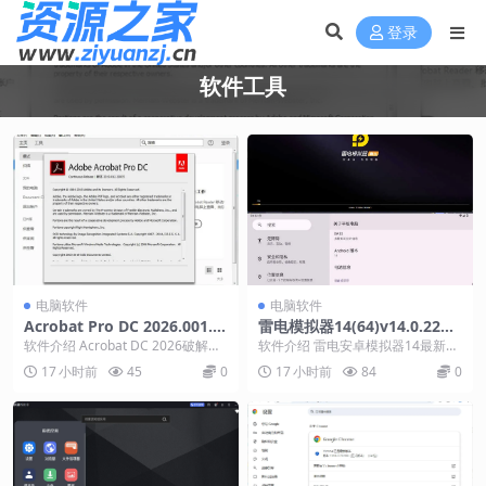
登录
软件工具
电脑软件
电脑软件
Acrobat Pro DC 2026.001.2
雷电模拟器14(64)v14.0.22绿
1779绿色版
色纯净版
软件介绍 Acrobat DC 2026破解版
软件介绍 雷电安卓模拟器14最新版
PDF编辑软件Adobe Acro...
采用Android 14内核，具备窗口同
17 小时前
45
0
17 小时前
84
0
步、虚...