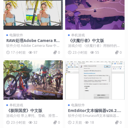
电脑软件
单机游戏
RAW处理Adobe Camera Ra
《伏魔行者》中文版
w v18.5.0中文版
软件介绍 Adobe Camera Raw 中文
游戏介绍 《伏魔行者》用独特的武
版是一款Adobe增效工具滤镜,...
术美学描绘了一个奇幻的世界。暗
17 小时前
97
0
23 小时前
55
0
影裂隙吞噬了斯佩里...
单机游戏
电脑软件
《极限国度》中文版
EmEditor文本编辑器v26.2.5
绿色版
游戏介绍 带上摩托、雪橇、滑雪
软件介绍 Emurasoft文本编辑器是
板、或是滑翔衣，在《极限国度》
一款功能强大且非常好用的文本编
23 小时前
32
0
2 天前
18
0
这个开放的运动天堂里...
辑器！它启...