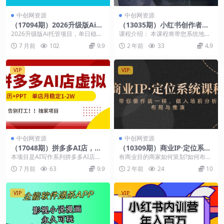
中创网资源
中创网资源
（17094期）2026升级版Ai托
（13035期）小红书创作者必
管项目，单日稳定收入100+，
看：账号定位与内容策划详
2026升级版Ai托管项目，单日稳定
课程介绍： 本课程将带您系统地了
新手小白3天学会
解，助力打造爆款账号
收入100+，新手小白3天学会！
解小红书的冷启动策略，帮助您从
7 月前
102
9.9
2 年前
33
4.9
零开始打造自己的小...
VIP
VIP
中创网资源
中创网资源
（17048期）拼多多AI店，简
（10309期）商业IP·定位系统
历+PPT，单店月稳定1-2W，
课程：带你像 作战一样，做入
本项目是AI写作系列拼多多AI店，
有商业目的商家如何策划?如何布
告别打工，独家项目！
场 前分析，布局与推演
主要是通过开拼多多店，接一手
局?如何流量与商业价值兼得? 无商
7 月前
63
9.9
2 年前
24
10
单，派单给写手赚差...
业目的个人如何找...
VIP
VIP