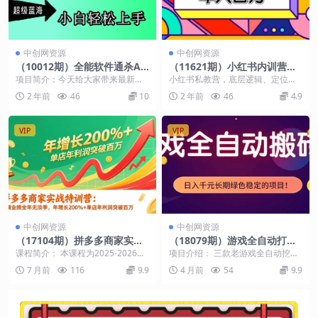
中创网资源
中创网资源
（10012期）全能软件通杀AP
（11621期）小红书内训营，
P，影视小说漫画，轻轻松松
底层逻辑/定位赛道/账号包装/
项目简介：今天给大家带来最新项
小红书私教营，底层逻辑、定位赛
月入3w+，永久可玩，小白轻
内容策划/爆款创作/年入百万
目“全能软件通杀APP，影视小说漫
道、账号包装、内容策划、选题搭
2 年前
46
10
2 年前
46
4.9
松…
画，轻轻松松月入...
建、爆款创作、涨粉技...
VIP
VIP
中创网资源
中创网资源
（17104期）拼多多商家实战
（18079期）游戏全自动打金
特训营：店铺业绩全年无淡
项目，多开轻松日入 1K+，小
课程简介： 本课程为2025-2026年
项目介绍： 三款老游戏全自动挖金
季，年增长200%+单店年利润
白轻松上手！
度拼多多商家实战特训营全年连载
项目，项目持续稳定运行三年时
7 月前
116
9.9
4 月前
54
9.9
突破百万(26年1月更新)
更新内容，...
间，每天轻松日入10...