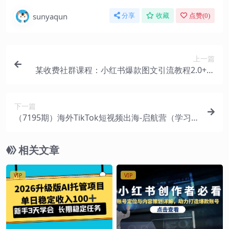
sunyaqun
分享
收藏
点赞(
0
)
上一篇
某收费社群课程：小红书爆款图文引流教程2.0+小
红书单篇图文连爆秘籍
下一篇
（7195期）海外TikTok短视频出海-启航营（学习精
准盈利）解读，手把手教会你从0-1入局
相关文章
VIP
VIP