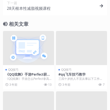
下一篇
28天根本性减脂视频课程
相关文章
QQ技巧
QQ技巧
《QQ炫舞》手游Perfect获取
#qq飞车技巧教学
技巧攻略
《QQ炫舞》手游怎么Perfect拿高
三四十岁的人不宜从事以下工作。
分?手游中很多玩家总是Pefect跳出
如果你已经三四十岁，千万不要选
3 年前
13
3 年前
7
了很...
择以下4种行业，尤...