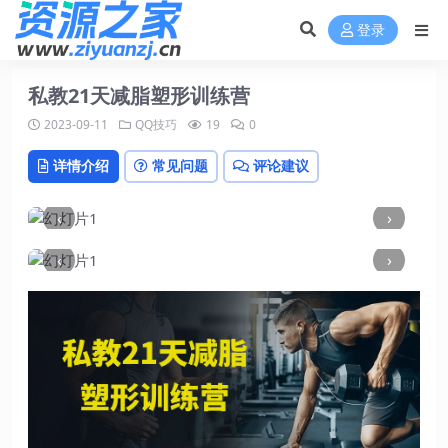
登录
私教21天减脂塑形训练营
2023-09-11
QQ技巧
19
0
详情介绍
常见问题
评论建议
‹
›
‹
›