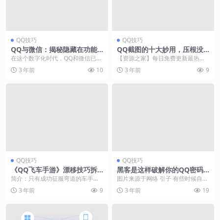
QQ技巧
QQ技巧
QQ与微信：揭秘隐藏在功能
QQ截图的十大妙用，压根没
背后的惊喜
想到 办公技巧
在这个数字化时代，QQ和微信已经
【资源之家】每日免费更新最热门
成为我们生活中不可或缺的社交工
的副业项目资源 日常工作中用到截
3 年前
10
3 年前
9
具。然而，你是否知...
图的地方有很多，比...
QQ技巧
QQ技巧
《QQ飞车手游》漂移技巧拆
黑客是这样破解你的QQ密码
解分析 手把手教你漂移
的
简介：只有成功征服弯道的车手才
图片来源于网络 引子 有些时候自己
能称之为合格的车手。要想快速拉
设置的密码不知道为什么就被黑客
3 年前
9
3 年前
19
大与其它竞争车手的距...
猜到了，QQ号被...