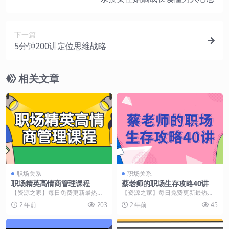
下一篇
5分钟200讲定位思维战略
相关文章
职场关系
职场关系
职场精英高情商管理课程
蔡老师的职场生存攻略40讲
【资源之家】每日免费更新最热门
【资源之家】每日免费更新最热门
的副业项目资源 课程介绍 本课程旨
的副业项目资源 课程介绍 这门课程
2 年前
203
2 年前
45
在培养学员在职场...
由资深职场导师蔡...