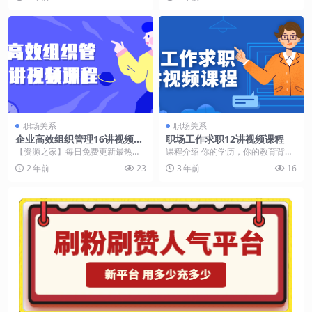
课程旨在帮助职场...
怎样建立第一梯...
职场关系
职场关系
企业高效组织管理16讲视频课
职场工作求职12讲视频课程
程
【资源之家】每日免费更新最热门
课程介绍 你的学历，你的教育背
的副业项目资源 课程介绍 这是一门
景。你的项目经验，你的行业技
2 年前
23
3 年前
16
16讲视频课程，...
能。你的社交资源，你的...