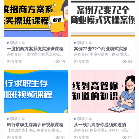
职场关系
职场关系
一度招商方案系统实操班课程
案例72变72个商业模式实操案
例
课程介绍 一度招商方案系统实操班
课程介绍 本课程是关于商业模式的
课程，是一门专为招商方案系统操
实操案例，涵盖72种不同的商业模
3 年前
19
3 年前
84
作而设计的实操课程...
式，通过具体案例...
职场关系
职场关系
转行求职生存集训班视频课程
从一线到高管你必须知道的知
识
【资源之家】每日免费更新最热门
课程介绍 你是否遇到这样的问题?初
的副业项目资源 课程介绍 这个视频
任管理者如何构建管理思维?创业者
3 年前
51
3 年前
21