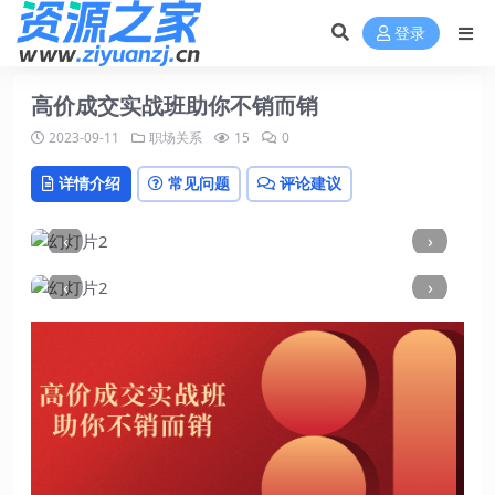
登录
高价成交实战班助你不销而销
2023-09-11
职场关系
15
0
详情介绍
常见问题
评论建议
‹
›
‹
›