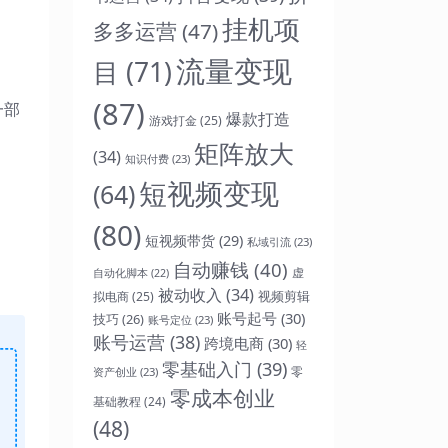
挂机项
多多运营
(47)
流量变现
目
(71)
(87)
一部
爆款打造
游戏打金
(25)
矩阵放大
(34)
知识付费
(23)
短视频变现
(64)
(80)
短视频带货
(29)
私域引流
(23)
自动赚钱
(40)
虚
自动化脚本
(22)
被动收入
(34)
视频剪辑
拟电商
(25)
账号起号
(30)
技巧
(26)
账号定位
(23)
账号运营
(38)
跨境电商
(30)
轻
零基础入门
(39)
零
资产创业
(23)
零成本创业
基础教程
(24)
(48)