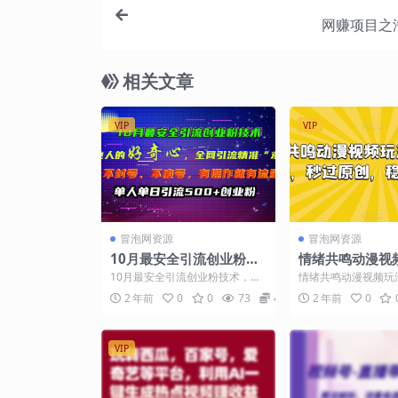
网赚项目之
相关文章
VIP
VIP
冒泡网资源
冒泡网资源
10月最安全引流创业粉技
情绪共鸣动漫视
术，利用他人的好奇心全
外面收费680，
10月最安全引流创业粉技术，利
情绪共鸣动漫视频玩
网引流精准“求带粉”不封
创，稳定月入1W
用他人的好奇心全网引流精准“求
费680，秒过原创，
2 年前
0
0
73
4.9
2 年前
0
带粉”不封号、不废号...
+【揭秘】 这个项目..
号、不废号
VIP