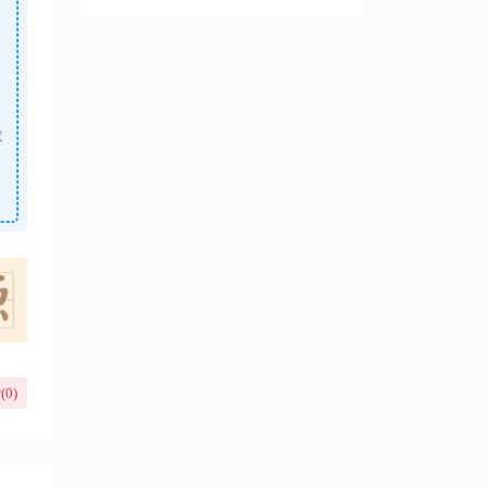
做
(
0
)