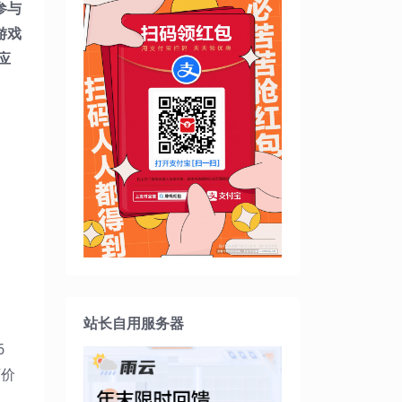
参与
游戏
应
站长自用服务器
6
石价