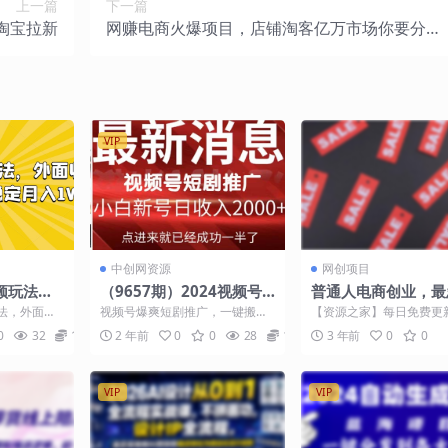
上一篇
下一篇
淘宝拉新
网赚电商火爆项目，店铺淘客亿万市场你要分一
杯羹吗？
VIP
中创网资源
网创项目
频玩法，
（9657期）2024视频号
普通人电商创业，最
秒过原
推广短剧，福利周来临，
也是最核心的技能是
法，外面收
视频号爆爽短剧推广，一键搬
【资源之家】每日免费更
+
即将开始短剧时代
么？10个案例说明
稳定月入1W
运，傻瓜式操作，手把手包会，
门的副业项目资源 现在
0
32
10
2 年前
0
0
28
10
3 年前
0
0
.
日入2000+ 首先呢我问...
网的人越来越多，很多人..
VIP
VIP