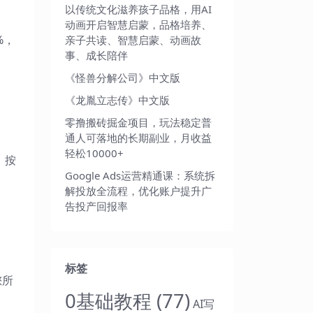
以传统文化滋养孩子品格，用AI
动画开启智慧启蒙，品格培养、
%，
亲子共读、智慧启蒙、动画故
事、成长陪伴
《怪兽分解公司》中文版
《龙胤立志传》中文版
零撸搬砖掘金项目，玩法稳定普
通人可落地的长期副业，月收益
轻松10000+
，按
Google Ads运营精通课：系统拆
解投放全流程，优化账户提升广
告投产回报率
标签
您所
0基础教程
(77)
AI写