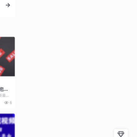
忽视
什
新最热
从事互联
6
.