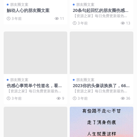
朋友圈文案
朋友圈文案
触动人心的朋友圈文案
20条勾起回忆的朋友圈伤感签
名，值得收藏！
【资源之家】每日免费更新最热门
3 年前
11
的副业项目资源 1、咱的回忆还剩
3 年前
13
下什么？是遗憾、还...
朋友圈文案
朋友圈文案
伤感心事简单个性签名，看完
2023你的头像该换换了，66张
记得收藏！
大展宏图励志商务签名头像，
【资源之家】每日免费更新最热门
【资源之家】每日免费更新最热门
超级棒
的副业项目资源 眼中带着疲惫，却
的副业项目资源 大家好，我是颖
3 年前
9
3 年前
36
又无知无畏 谢谢你...
子。 每天更新创意壁...