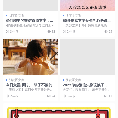
朋友圈文案
朋友圈文案
你们想要的微信置顶文案，那
50条伤感文案短句扎心语录情
一句最深得你心
感句子，简短精悍，适合做个
-你羡慕的生活都是你没熬过的苦 -“
【资源之家】每日免费更新最热门
性签名
如果一直想见谁， 迟早肯定见得
的副业项目资源 1、笑容背后的泪
3 年前
13
2 年前
25
到。” -我...
水，谁又能懂？ 2...
朋友圈文案
朋友圈文案
今日文案 ∣可以一辈子不换的
2022你的微信头像该换了，45
微信签名
张精选照片文艺连笔签名头
【资源之家】每日免费更新最热门
大家好，我是颖子。 每天更新创意
像，请查收
的副业项目资源 ↑↑↑点击头像，
壁纸头像，喜欢的记得关注哦。 你
2 年前
24
3 年前
11
更多美文美图[来看...
是我心头的那颗朱...