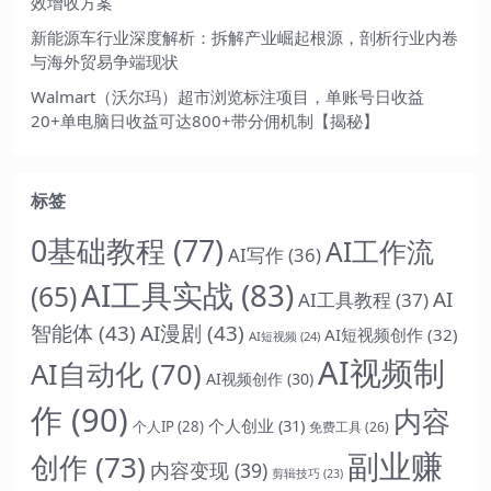
效增收方案
新能源车行业深度解析：拆解产业崛起根源，剖析行业内卷
与海外贸易争端现状
Walmart（沃尔玛）超市浏览标注项目，单账号日收益
20+单电脑日收益可达800+带分佣机制【揭秘】
标签
0基础教程
(77)
AI工作流
AI写作
(36)
AI工具实战
(83)
(65)
AI
AI工具教程
(37)
智能体
(43)
AI漫剧
(43)
AI短视频创作
(32)
AI短视频
(24)
AI视频制
AI自动化
(70)
AI视频创作
(30)
作
(90)
内容
个人创业
(31)
个人IP
(28)
免费工具
(26)
副业赚
创作
(73)
内容变现
(39)
剪辑技巧
(23)