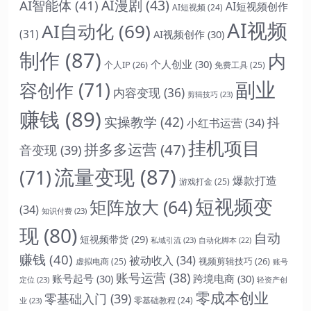
AI漫剧
(43)
AI智能体
(41)
AI短视频创作
AI短视频
(24)
AI视频
AI自动化
(69)
(31)
AI视频创作
(30)
制作
(87)
内
个人创业
(30)
个人IP
(26)
免费工具
(25)
副业
容创作
(71)
内容变现
(36)
剪辑技巧
(23)
赚钱
(89)
实操教学
(42)
抖
小红书运营
(34)
挂机项目
拼多多运营
(47)
音变现
(39)
流量变现
(87)
(71)
爆款打造
游戏打金
(25)
短视频变
矩阵放大
(64)
(34)
知识付费
(23)
现
(80)
自动
短视频带货
(29)
私域引流
(23)
自动化脚本
(22)
赚钱
(40)
被动收入
(34)
视频剪辑技巧
(26)
虚拟电商
(25)
账号
账号运营
(38)
账号起号
(30)
跨境电商
(30)
定位
(23)
轻资产创
零成本创业
零基础入门
(39)
零基础教程
(24)
业
(23)