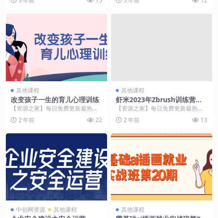
3 年前
15
3 年前
12
没有多余的废话...
课。专...
其他课程
其他课程
改变孩子一生的育儿心理训练
虾米2023年Zbrush训练营第6
期
【资源之家】每日免费更新最热门
【资源之家】每日免费更新最热门
的副业项目资源 课程介绍 本课程旨
的副业项目资源 课程介绍 虾米202
2 年前
22
2 年前
13
在教授家长育儿心...
3年Zbrus...
中创网资源
其他课程
其他课程