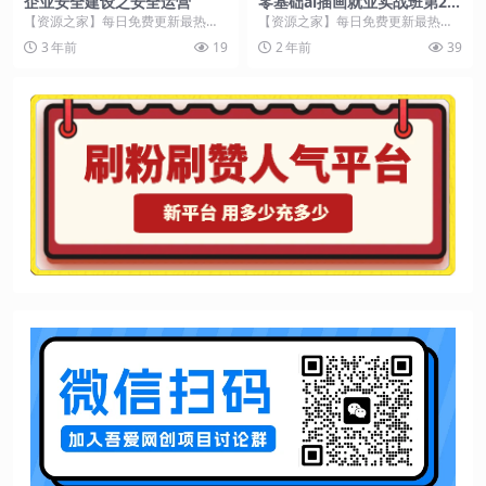
企业安全建设之安全运营
零基础ai插画就业实战班第20
期
【资源之家】每日免费更新最热门
【资源之家】每日免费更新最热门
的副业项目资源 课程介绍 企业安全
的副业项目资源 课程介绍 本课程致
3 年前
19
2 年前
39
建设之安全运营是...
力于将零基础的学...