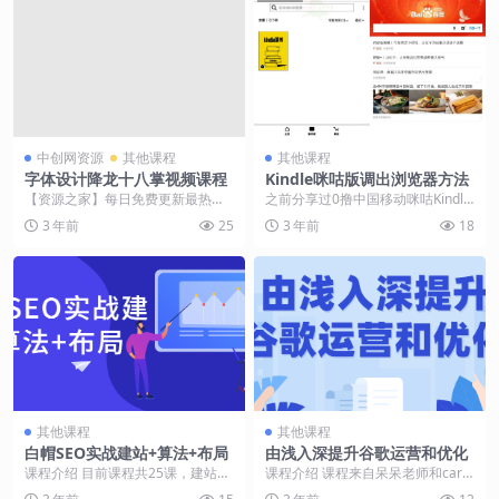
中创网资源
其他课程
其他课程
字体设计降龙十八掌视频课程
Kindle咪咕版调出浏览器方法
【资源之家】每日免费更新最热门
之前分享过0撸中国移动咪咕Kindl
的副业项目资源 课程介绍 本课程将
e，到手后发现屏蔽了浏览器，只能
3 年前
25
3 年前
18
带您探索字体设计...
看kindl...
其他课程
其他课程
白帽SEO实战建站+算法+布局
由浅入深提升谷歌运营和优化
课程介绍 目前课程共25课，建站
课程介绍 课程来自呆呆老师和carol
+算法+外链+布局+误区讲解，全程
ine老师的Google启航变现体系