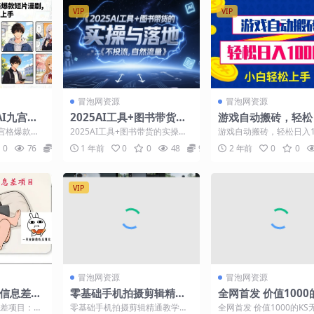
VIP
VIP
冒泡网资源
冒泡网资源
I九宫格
2025AI工具+图书带货的
游戏自动搬砖，轻松
零基础也
实操与落地，图文起号带
000+ 小白轻松上手
宫格爆款短
2025AI工具+图书带货的实操与
游戏自动搬砖，轻松日入10
货全攻略，不投流，自然
快速上手 课
落地，图文起号带货全攻略，不
小白轻松上手【揭秘】 项
0
76
9.9
1 年前
0
0
48
9.9
2 年前
0
0
.
投流，自然流量 课...
绍： 老款游戏全自...
流量
VIP
冒泡网资源
冒泡网资源
利信息差项
零基础手机拍摄剪辑精通
全网首发 价值1000
米，10
教学：从零起步，手把手
无限采集精准用户id
差项目：3-
零基础手机拍摄剪辑精通教学：
全网首发 价值1000的KS