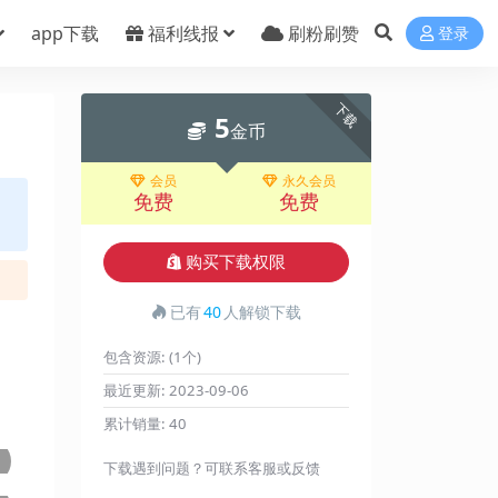
app下载
福利线报
刷粉刷赞
登录
下载
5
金币
会员
永久会员
免费
免费
购买下载权限
已有
40
人解锁下载
包含资源:
(1个)
最近更新:
2023-09-06
累计销量:
40
下载遇到问题？可联系客服或反馈