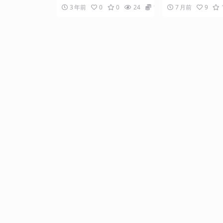
松过原创
天后稳定3张，0
术，中视频搬运，轻松过原创 课
5天开始收米，10天
3 年前
0
0
24
10
7 月前
9
程内容： 抖音搬运技术...
0门槛，每天两...
天两三个小时搞