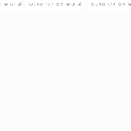
门槛，每
教你用手机拍出专业级视
后稳定3张，
从零起步，手把手教你用手机拍
集精准用户id 可以采集
1
127
9.9
5 月前
7
0
68
9.9
3 年前
0
0
出专业级视频 课程内容简...
精准用户id ...
定
频