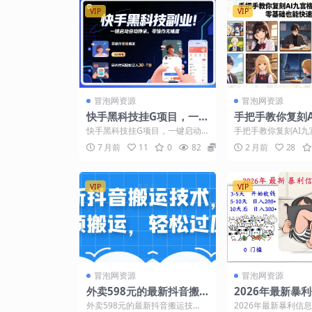
VIP
VIP
冒泡网资源
冒泡网资源
快手黑科技挂G项目，一
手把手教你复刻A
键启动自动挣米，零操作
爆款短片漫剧，
快手黑科技挂G项目，一键启动
手把手教你复刻AI九
无难度，碎片时间轻松日
能快速上手
自动挣米，零操作无难度，碎片
片漫剧，零基础也能
7 月前
11
0
82
9.9
2 月前
28
时间轻松日入30-1张【...
程介绍 手把手教你复..
入30-1张【揭秘】
VIP
VIP
冒泡网资源
冒泡网资源
外卖598元的最新抖音搬
2026年最新暴
运技术，中视频搬运，轻
目：3-5天开始收
外卖598元的最新抖音搬运技
2026年最新暴利信息