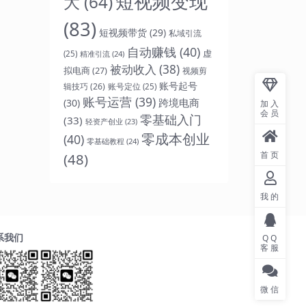
短视频变现
大
(64)
(83)
短视频带货
(29)
私域引流
自动赚钱
(40)
虚
(25)
精准引流
(24)
被动收入
(38)
拟电商
(27)
视频剪
账号起号
辑技巧
(26)
账号定位
(25)
账号运营
(39)
跨境电商
(30)
加入
会员
零基础入门
(33)
轻资产创业
(23)
零成本创业
(40)
零基础教程
(24)
首页
(48)
我的
系我们
QQ
客服
微信