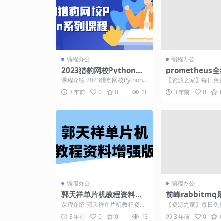
编程办公
编程办公
2023猎豹网校Python系
prometheu
列课程
调优实战
课程介绍 2023猎豹网校Python
【资源之家】每日免
系列课程是面向初学者和有一定
门的副业项目资源 课
3 年前
0
0
18
3 年前
0
基础的学员设计...
程将深入介绍Prom...
编程办公
编程办公
郭天祥单片机教程资料增
前峰rabbitm
强版
课涛哥亲讲
课程介绍 郭天祥单片机教程资料
【资源之家】每日免
增强版是一门专为学习单片机编
门的副业项目资源 课
3 年前
0
0
13
3 年前
0
程的学员设计的课程。该...
亲授，深入浅出！本课.