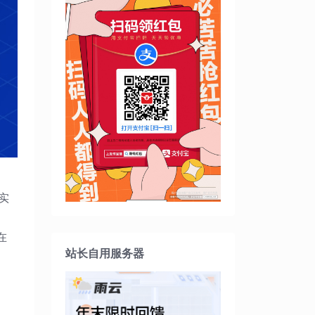
实
、
在
站长自用服务器