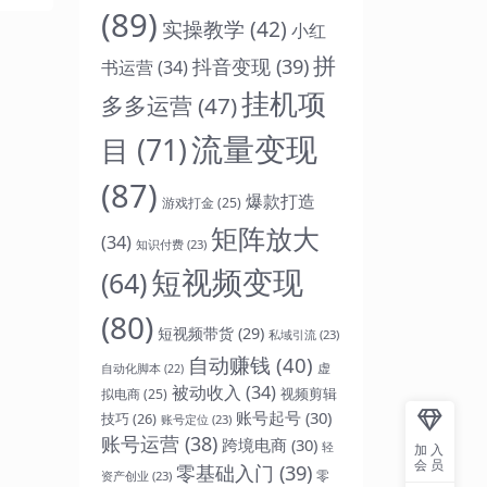
(89)
实操教学
(42)
小红
拼
抖音变现
(39)
书运营
(34)
挂机项
多多运营
(47)
流量变现
目
(71)
(87)
爆款打造
游戏打金
(25)
矩阵放大
(34)
知识付费
(23)
短视频变现
(64)
(80)
短视频带货
(29)
私域引流
(23)
自动赚钱
(40)
虚
自动化脚本
(22)
被动收入
(34)
视频剪辑
拟电商
(25)
账号起号
(30)
技巧
(26)
账号定位
(23)
账号运营
(38)
跨境电商
(30)
轻
加入
会员
零基础入门
(39)
零
资产创业
(23)