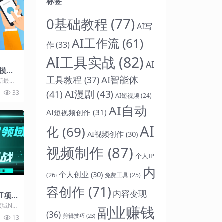
标签
0基础教程
(77)
AI写
AI工作流
(61)
作
(33)
AI工具实战
(82)
AI
模电
AI智能体
工具教程
(37)
新最热
绍 本课
AI漫剧
(43)
(41)
33
AI短视频
(24)
AI自动
AI短视频创作
(31)
AI
化
(69)
AI视频创作
(30)
视频制作
(87)
个人IP
内
个人创业
(30)
(26)
免费工具
(25)
容创作
(71)
内容变现
FT项目
领域NFT
副业赚钱
(36)
教授NF
剪辑技巧
(23)
13