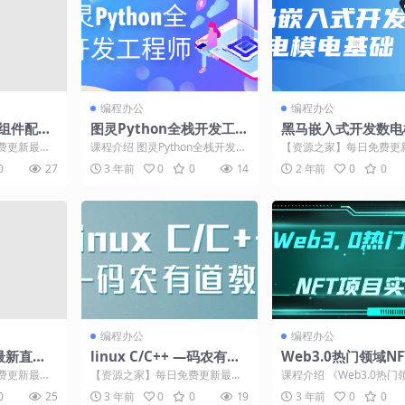
编程办公
编程办公
s全组件配置
图灵Python全栈开发工程
黑马嵌入式开发数电
师
基础
费更新最热
课程介绍 图灵Python全栈开发工
【资源之家】每日免费更
程介绍 本课
程师课程是一门深入学习Python
门的副业项目资源 课程介
0
27
3 年前
0
0
14
2 年前
0
0
编程语言和...
程旨在为学习者提供扎...
编程办公
编程办公
q最新直播
linux C/C++ —码农有道
Web3.0热门领域N
教程
实战
费更新最热
【资源之家】每日免费更新最热
课程介绍 《Web3.0热门
程介绍 涛哥
门的副业项目资源 课程介绍 《Li
项目实战》是一门专注于
0
25
3 年前
0
0
19
3 年前
0
0
..
nux C/C++...
T（非同质化...