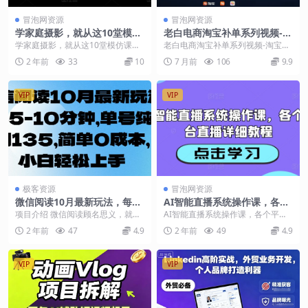
冒泡网资源
冒泡网资源
学家庭摄影，就从这10堂模仿
老白电商淘宝补单系列视频-淘
课开始 ，10节视频课(学)+10
宝电商教程
学家庭摄影，就从这10堂模仿课开
老白电商淘宝补单系列视频-淘宝电
次训练营(练)
始 ，10节视频课(学)+10次训练营
商教程 课程内容： 补单的所有方式
2 年前
33
10
7 月前
106
9.9
(练) 适...
（1） 补单的...
VIP
VIP
极客资源
冒泡网资源
微信阅读10月最新玩法，每天
AI智能直播系统操作课，各个
5-10分钟，单号纯利润135，
平台直播详细教程
项目介绍 微信阅读顾名思义，就是
AI智能直播系统操作课，各个平台
简单0成本，小白轻松上手
用微信浏览广告，文章。帖子之类
直播详细教程 课程内容： 10-创建
2 年前
47
4.9
2 年前
49
4.9
的，广告商或者那些...
项目脚本.m...
VIP
VIP