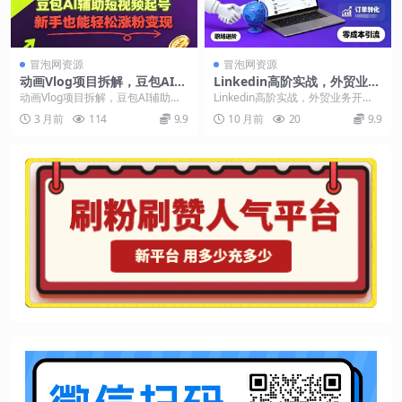
冒泡网资源
冒泡网资源
动画Vlog项目拆解，豆包AI辅
Linkedin高阶实战，外贸业务
助短视频起号，新手也能轻松
开发，个人品牌打造利器
动画Vlog项目拆解，豆包AI辅助短
Linkedin高阶实战，外贸业务开
涨粉，43条作品涨粉8.3W
视频起号，新手也能轻松涨粉，43
发，个人品牌打造利器 课程内容：
3 月前
114
9.9
10 月前
20
9.9
条作品涨粉8...
01.1....