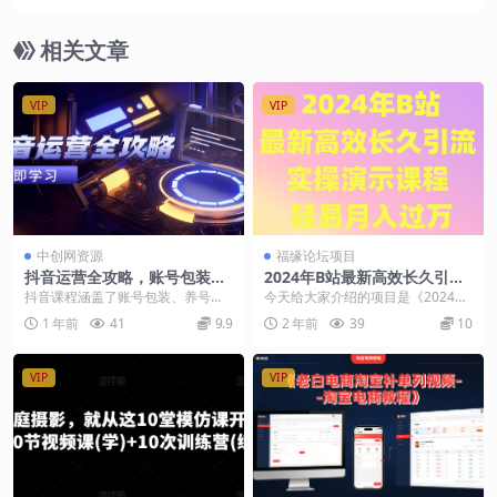
训班
相关文章
VIP
VIP
中创网资源
福缘论坛项目
抖音运营全攻略，账号包装养
2024年B站最新高效长久引流
号技巧，情感增粉视频搬运，
法 实操演示课程 轻易月入过
抖音课程涵盖了账号包装、养号、
今天给大家介绍的项目是《2024年
实现快速变现
万
抖音思维、增粉技巧、视频搬运、
B站最新高效长久引流法 实操演示
1 年前
41
9.9
2 年前
39
10
赚钱方法、进阶问题解...
课程 轻易月入...
VIP
VIP