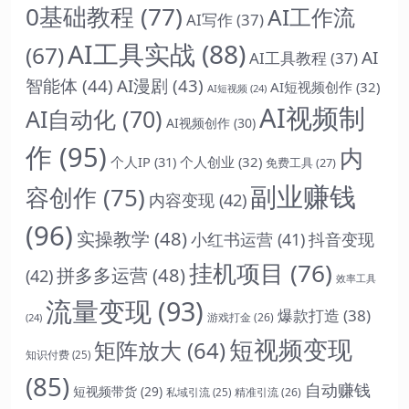
0基础教程
(77)
AI工作流
AI写作
(37)
AI工具实战
(88)
(67)
AI
AI工具教程
(37)
智能体
(44)
AI漫剧
(43)
AI短视频创作
(32)
AI短视频
(24)
AI视频制
AI自动化
(70)
AI视频创作
(30)
作
(95)
内
个人IP
(31)
个人创业
(32)
免费工具
(27)
副业赚钱
容创作
(75)
内容变现
(42)
(96)
实操教学
(48)
抖音变现
小红书运营
(41)
挂机项目
(76)
拼多多运营
(48)
(42)
效率工具
流量变现
(93)
爆款打造
(38)
游戏打金
(26)
(24)
短视频变现
矩阵放大
(64)
知识付费
(25)
(85)
自动赚钱
短视频带货
(29)
精准引流
(26)
私域引流
(25)