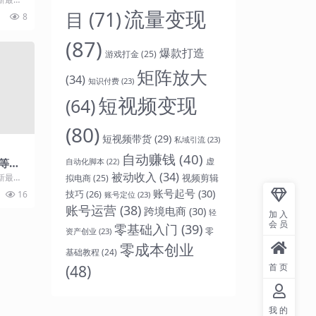
源之家】
流量变现
目
(71)
8
.
(87)
爆款打造
游戏打金
(25)
矩阵放大
(34)
知识付费
(23)
短视频变现
(64)
(80)
短视频带货
(29)
私域引流
(23)
自动赚钱
(40)
虚
等风
自动化脚本
(22)
被动收入
(34)
新最热
视频剪辑
拟电商
(25)
源之家】
账号起号
(30)
技巧
(26)
16
账号定位
(23)
.
账号运营
(38)
跨境电商
(30)
轻
加入
会员
零基础入门
(39)
零
资产创业
(23)
零成本创业
基础教程
(24)
(48)
首页
我的