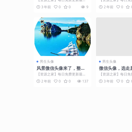
门的副业项目资源 【资源之家】
门的副业项目资源 #
3 年前
0
0
9
2 年前
0
每日免费更新最热门的副...
让你感到想要放弃# 【.
男生头像
男生头像
风景微信头像来了，整整2
微信头像，选走
5张
那一款
【资源之家】每日免费更新最热
【资源之家】每日免
门的副业项目资源 【资源之家】
门的副业项目资源 
2 年前
0
0
137
3 年前
0
每日免费更新最热门的副...
注！拿图请吱一声- ̀...