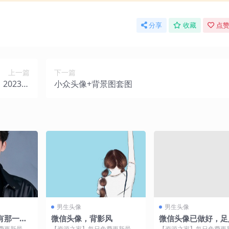
分享
收藏
点赞
上一篇
下一篇
2023年
小众头像+背景图套图
今日举行
男生头像
男生头像
有那一瞬
微信头像，背影风
微信头像已做好，足
放弃
张
费更新最热
【资源之家】每日免费更新最热
【资源之家】每日免费更