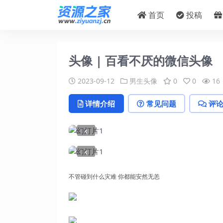
首页
投稿
头像 | 百看不厌的微信头像
2023-09-12
男生头像
0
0
16
详情介绍
常见问题
评
‹
‹
不管碰到什么灾难 你都能安然无恙