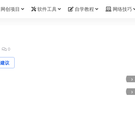
网创项目
软件工具
自学教程
网络技巧
0
论建议
›
›