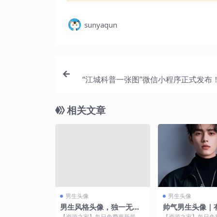
sunyaqun
“江城科普一张图”微信小程序正式发布！
江城科普智慧行活动启动仪式
相关文章
男生头像
男生头像
男生风格头像，独一无二
帅气男生头像｜
也是一种幸运
间让你感到想要
【资源之家】每日免费更新最热
【资源之家】每日免