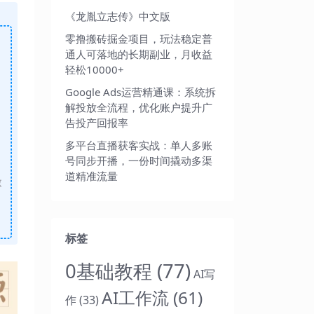
《龙胤立志传》中文版
零撸搬砖掘金项目，玩法稳定普
通人可落地的长期副业，月收益
轻松10000+
Google Ads运营精通课：系统拆
解投放全流程，优化账户提升广
告投产回报率
多平台直播获客实战：单人多账
号同步开播，一份时间撬动多渠
道精准流量
做
标签
0基础教程
(77)
AI写
AI工作流
(61)
作
(33)