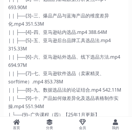
693.90M
| | ├──[3]–三、爆品产品与蓝海产品的维度差异
化.mp4 351.53M
| | ├──[4]–四、亚马逊站内选品.mp4 388.64M
| | ├──[5]–五、亚马逊后台品牌工具选品法.mp4
315.33M
| | ├──[6]–六、亚马逊站外选品、线下选品方法.mp4
694.97M
| | ├──[7]–七、亚马逊软件选品（卖家精灵、
sorftime）.mp4 853.78M
| | ├──[8]–九、数据选品法的论证结合.mp4 542.11M
| | └──[9]–十、产品如何做差异化及选品表格制作实
操.mp4 551.94M
| └──{9}–广告课程（四）【25年1月更新】
| | ├──[1]–一、如何写一个高转化率的Listing.mp4
首页
分类
会员
我的
543.35M