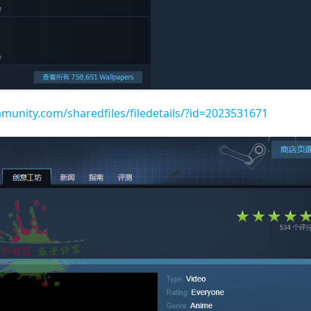
munity.com/sharedfiles/filedetails/?id=2023531671