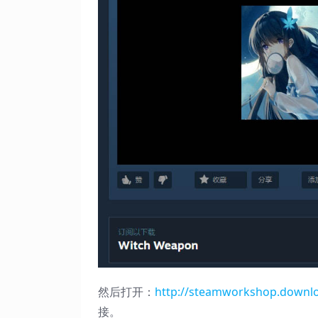
然后打开：
http://steamworkshop.downl
接。