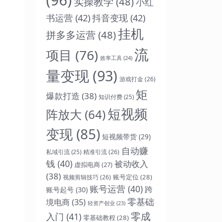
实操教学
(48)
小红
书运营
(42)
抖音变现
(42)
挂机
拼多多运营
(48)
流
项目
(76)
效率工具
(24)
量变现
(93)
游戏打金
(26)
矩
爆款打造
(38)
知识付费
(25)
短视频
阵放大
(64)
变现
(85)
短视频带货
(29)
自动赚
精准引流
(26)
私域引流
(25)
钱
(40)
被动收入
虚拟电商
(27)
(38)
账号定位
(28)
视频剪辑技巧
(26)
账号运营
(40)
跨
账号起号
(30)
零基础
境电商
(35)
轻资产创业
(23)
零成
入门
(41)
零基础教程
(28)