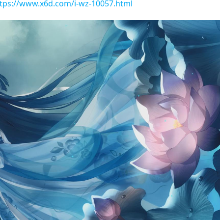
tps://www.x6d.com/i-wz-10057.html