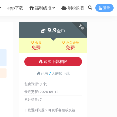
app下载
福利线报
刷粉刷赞
登录
下载
9.9
，
金币
会员
永久会员
免费
免费
购买下载权限
已有
7
人解锁下载
包含资源:
(1个)
最近更新:
2026-05-12
累计销量:
7
下载遇到问题？可联系客服或反馈