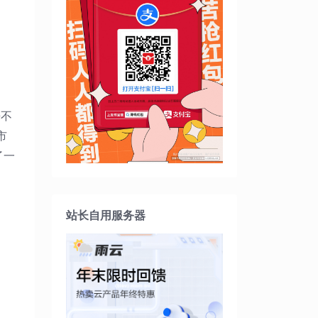
来不
市
了一
站长自用服务器
。
、