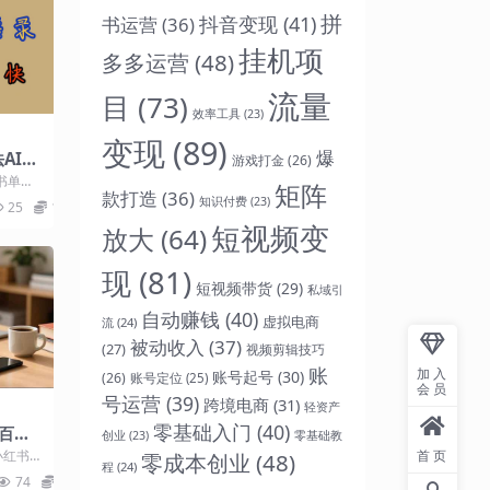
拼
抖音变现
(41)
书运营
(36)
挂机项
多多运营
(48)
流量
目
(73)
效率工具
(23)
变现
(89)
爆
AI数
游戏打金
(26)
巨
书单号
矩阵
款打造
(36)
式教
用英语
知识付费
(23)
25
10
.
短视频变
放大
(64)
现
(81)
短视频带货
(29)
私域引
自动赚钱
(40)
虚拟电商
流
(24)
被动收入
(37)
(27)
视频剪辑技巧
账
加入
账号起号
(30)
(26)
账号定位
(25)
会员
号运营
(39)
跨境电商
(31)
轻资产
零基础入门
(40)
书百万
零基础教
创业
(23)
大课：
首页
小红书
零成本创业
(48)
程
(24)
路径，
一最新可
74
9.9