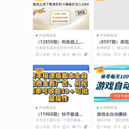
中创网资源
中创网资源
（12859期）闲鱼线上,线
（8597期）表
下售卖折扣卡赚差价日入1
训营，全方位打
主要是低成本拿折扣卡然后高成
你将收获 1、镜头表
000+
实操赋能（21节
本去卖赚个差价，利润基本在5-1
2、口播拍摄核心能力 
2 年前
0
0
65
4.9
3 年前
0
0倍适合放大去操作，...
超级表演力 03...
VIP
VIP
中创网资源
中创网资源
（11968期）快手极速版
游戏全自动搬砖
脚本全自动撸金看广告、
天100-200元
今天给大家分享一个快手极速
项目介绍： 老款游
刷视频单号收益50＋可批
作
版，全自动看广告的一个项目，
搬砖，单号一天收益10
2 年前
0
0
75
4.9
1 年前
0
单机一天可以达到 30- ...
左右，多号操作每...