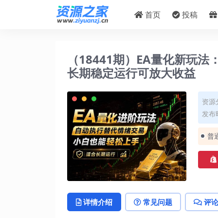
首页
投稿
（18441期）EA量化新玩
长期稳定运行可放大收益
资源
发布时
普
详情介绍
常见问题
评