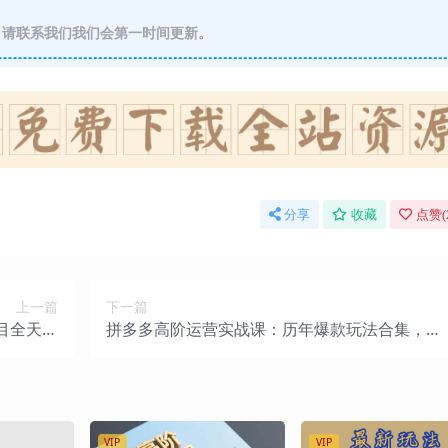
请联系我们我们会第一时间更新。
分享
收藏
点赞(
上一篇
下一篇
项目全天自
拼多多高阶运营实战课：历年爆款玩法合集，起
入800+
店强付费救流量全套落地打法
VIP
VIP