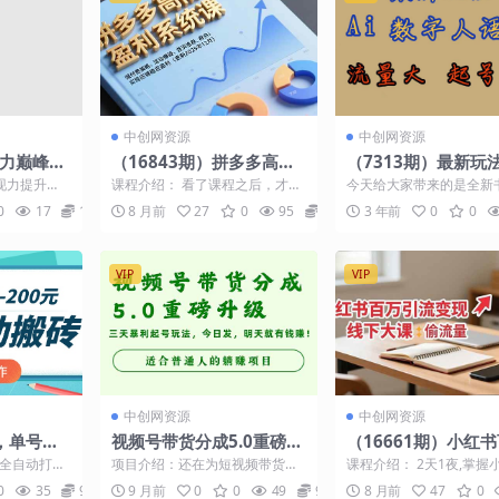
中创网资源
中创网资源
现力巅峰特
（16843期）拼多多高阶
（7313期）最新玩法
造，陪练
盈利系统课，强付费策
字人思维语录，流量
现力提升
课程介绍： 看了课程之后，才发
今天给大家带来的是全新
课）
略、活动爆破、首页推
大，快速起号，保姆
3、个人IP
现自己以前的操作思路还有很多
思维语录玩法，AI数字人
0
17
10
8 月前
27
0
95
9.9
3 年前
0
0
细节要完善优化，甚至底...
说思维语录，这种展现形..
荐，实现店铺稳定盈利
学
（更新12月）
VIP
VIP
中创网资源
中创网资源
，单号每
视频号带货分成5.0重磅升
（16661期）小红
，可多号操
级，三天暴利起号玩法，
引流变现-11月线下
戏全自动打金
项目介绍：还在为短视频带货发
课程介绍： 2天1夜,掌握
今日发，明天就有钱赚…
分享从0到百万引流
0-200元
愁吗？视频号分成5.0重磅升级，
最强引流与变现!全网唯
0
35
9.9
9 月前
0
0
49
9.9
8 月前
47
0
为创作者带来全新福利...
行性方案大曝光，女...