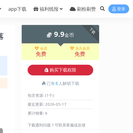
app下载
福利线报
刷粉刷赞
登录
下载
9.9
落
金币
会员
永久会员
免费
免费
购买下载权限
已有
6
人解锁下载
包含资源:
(1个)
最近更新:
2026-05-17
累计销量:
6
下载遇到问题？可联系客服或反馈