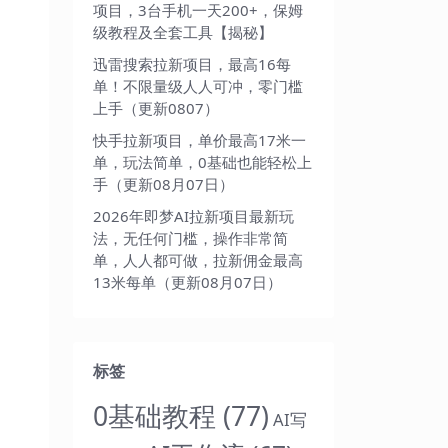
项目，3台手机一天200+，保姆
级教程及全套工具【揭秘】
迅雷搜索拉新项目，最高16每
单！不限量级人人可冲，零门槛
上手（更新0807）
快手拉新项目，单价最高17米一
单，玩法简单，0基础也能轻松上
手（更新08月07日）
2026年即梦AI拉新项目最新玩
法，无任何门槛，操作非常简
单，人人都可做，拉新佣金最高
13米每单（更新08月07日）
标签
0基础教程
(77)
AI写