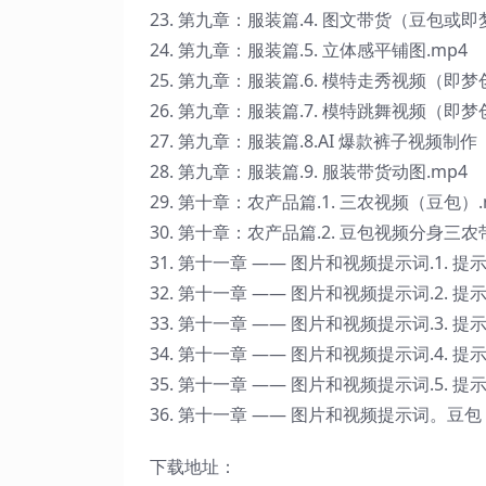
23. 第九章：服装篇.4. 图文带货（豆包或即梦
24. 第九章：服装篇.5. 立体感平铺图.mp4
25. 第九章：服装篇.6. 模特走秀视频（即梦
26. 第九章：服装篇.7. 模特跳舞视频（即梦
27. 第九章：服装篇.8.AI 爆款裤子视频制作（
28. 第九章：服装篇.9. 服装带货动图.mp4
29. 第十章：农产品篇.1. 三农视频（豆包）.
30. 第十章：农产品篇.2. 豆包视频分身三农
31. 第十一章 —— 图片和视频提示词.1. 提示
32. 第十一章 —— 图片和视频提示词.2. 提示
33. 第十一章 —— 图片和视频提示词.3. 提示
34. 第十一章 —— 图片和视频提示词.4. 提示
35. 第十一章 —— 图片和视频提示词.5. 提示
36. 第十一章 —— 图片和视频提示词。豆包 2
下载地址：