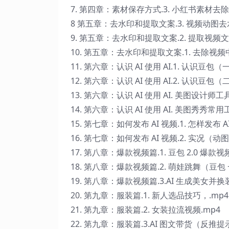
7. 第四章：素材保存方式.3. 小红书素材去除
8 第五章：去水印和提取文案.3. 视频动图去
9. 第五章：去水印和提取文案.2. 提取视频文
10. 第五章：去水印和提取文案.1. 去除视频
11. 第六章：认识 AI 使用 AI.1. 认识豆包（
12. 第六章：认识 AI 使用 AI.2. 认识豆包（
13. 第六章：认识 AI 使用 AI. 美图设计师工
14. 第六章：认识 AI 使用 AI. 美图秀秀常用
15. 第七章：如何发布 AI 视频.1. 怎样发布 
16. 第七章：如何发布 AI 视频.2. 实况（
17. 第八章：爆款视频篇.1. 豆包 2.0 爆款视
18. 第八章：爆款视频篇.2. 萌娃跳舞（豆包 +
19. 第八章：爆款视频篇.3.AI 生成美女并
20. 第九章：服装篇.1. 新人选品技巧，.mp4
21. 第九章：服装篇.2. 女装拉流视频.mp4
22. 第九章：服装篇.3.AI 图文带货（反推提