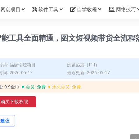
网创项目
软件工具
自学教程
网络技巧
智能工具全面精通，图文短视频带货全流程
分类:
福缘论坛项目
浏览热度: (111)
间: 2026-05-17
最近更新: 2026-05-17
通:
9.9金币
会员:
免费
永久会员:
免费
购买下载权限
论建议
›