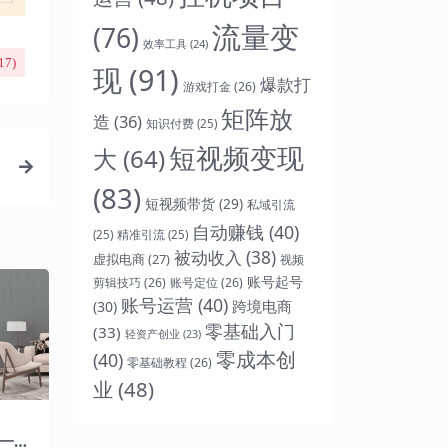
流量变
(76)
效率工具
(24)
17
)
现
(91)
爆款打
游戏打金
(26)
矩阵放
造
(36)
知识付费
(25)
短视频变现
大
(64)
(83)
短视频带货
(29)
私域引流
自动赚钱
(40)
(25)
精准引流
(25)
被动收入
(38)
虚拟电商
(27)
视频
账号起号
剪辑技巧
(26)
账号定位
(26)
账号运营
(40)
跨境电商
(30)
零基础入门
(33)
轻资产创业
(23)
零成本创
(40)
零基础教程
(26)
业
(48)
，一顿