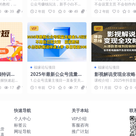
置不同打
白不开通流量主也能接广
火锅的成本，让你彻
的教程，包
公众号赚钱玩法，新手小白不开
不会设置主页 不会创作内
与选品方
告赚钱【保姆级教程】
会怎么做抖音(21节
置与打法、
通流量主也能接广告赚钱【保姆
打标签 不会投抖加 常见问
0
39
4.9
2 年前
0
0
49
10
2 年前
0
0
实...
级教程】 公众号赚钱的方...
程内容： 001...
课)
VIP
VIP
福缘论坛项目
福缘论坛项目
频特训
2025年最新公众号流量主
影视解说变现全攻略
好物、直
掘金2.0玩法，不用自己写
爆款思维到剪辑制作
掌握快速起号
1.公众号流量主项目一直备受关
课程介绍： 2025年抖音
Q方法（1
文章篇篇原创，小白轻松
手机电脑操作及变现
内容 学会视
注，堪称长盛不衰的热门项目，
的实战课程，涵盖账号定
0
17
10
1 年前
0
0
77
9.9
11 月前
0
0
尤其是公众号调整推荐机...
制作-流量变现三...
搬运快速上手
技巧
快速导航
关于本站
联
个人中心
VIP介绍
标签云
客服咨询
无货
网址导航
推广计划
人直