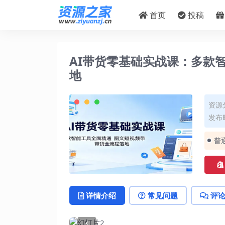
首页
投稿
AI带货零基础实战课：多款
地
资源
发布时
普
详情介绍
常见问题
评
‹