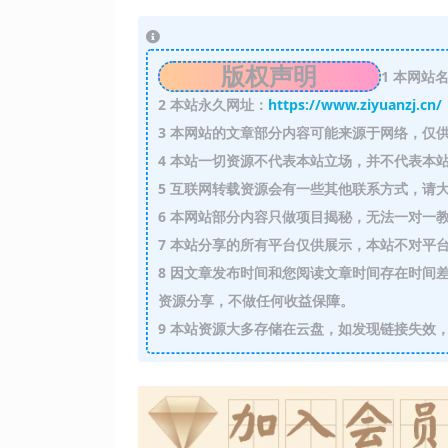
版权声明
1
本网站名
2
本站永久网址：
https://www.ziyuanzj.cn/
3
本网站的文章部分内容可能来源于网络，仅供
4
本站一切资源不代表本站立场，并不代表本站
5
互联网转载资源会有一些其他联系方式，请大
6
本网站部分内容只做项目揭秘，无法一对一
7
本站分享的所有平台仅供展示，本站不对平台
8
因文章发布时间和您阅读文章时间存在时间差
资源分享，不做任何收益保障。
9
本站资源大多存储在云盘，如发现链接失效，