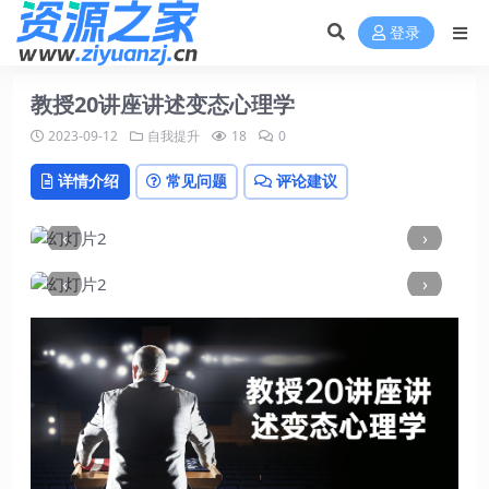
登录
教授20讲座讲述变态心理学
2023-09-12
自我提升
18
0
详情介绍
常见问题
评论建议
‹
›
‹
›