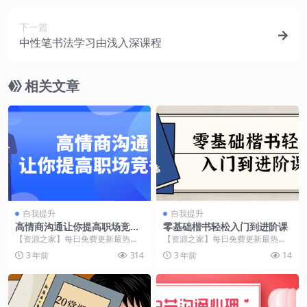
下一篇
中性笔书法学习由浅入深课程
相关文章
自我提升
自我提升
高情商沟通让你提高职场竞争
零基础楷书轻松入门到进阶课
力
【资源之家】每日免费更新最热门
【资源之家】每日免费更新最热门
的副业项目资源 课程介绍 高情商沟
的副业项目资源 课程介绍 零基础楷
3 年前
314
3 年前
14
通课程旨在培养学...
书轻松入门到进阶...