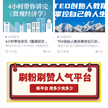
自我提升
自我提升
4小时带你讲完《微观经济
TED创始人教你掌控自己的人
学》
生
课程介绍 这个4小时的《微观经济
课程介绍 这门课程由TED创始人提
学》课程将全面介绍微观经济学的
供，旨在帮助学员掌控自己的人
3 年前
26
3 年前
23
基本概念和原理，包...
生。通过深入的研究...