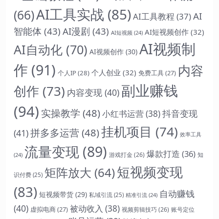
AI工具实战
(85)
(66)
AI
AI工具教程
(37)
智能体
(43)
AI漫剧
(43)
AI短视频创作
(32)
AI短视频
(24)
AI视频制
AI自动化
(70)
AI视频创作
(30)
作
(91)
内容
个人创业
(32)
个人IP
(28)
免费工具
(27)
副业赚钱
创作
(73)
内容变现
(40)
(94)
实操教学
(48)
抖音变现
小红书运营
(38)
挂机项目
(74)
拼多多运营
(48)
(41)
效率工具
流量变现
(89)
爆款打造
(36)
游戏打金
(26)
(24)
知
短视频变现
矩阵放大
(64)
识付费
(25)
(83)
自动赚钱
短视频带货
(29)
私域引流
(25)
精准引流
(24)
(40)
被动收入
(38)
虚拟电商
(27)
视频剪辑技巧
(26)
账号定位