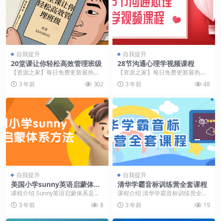
自我提升
自我提升
20堂课让你轻松高效管理班级
28节沟通心理学视频课程
【资源之家】每日免费更新最热门
【资源之家】每日免费更新最热门
的副业项目资源 课程介绍 这门课程
的副业项目资源 课程介绍 这是一门
3 年前
302
3 年前
48
将为您提供管理班...
28节的沟通心理...
自我提升
自我提升
美国小学sunny英语启蒙体系
清华学霸音标训练营全套课程
方法
课程介绍 Sunny英语启蒙体系是一
课程介绍 清华学霸音标训练营全套
款面向美国小学课程，旨在帮助学
课程是一套专为英语初学者设计的
3 年前
8
3 年前
19
生掌握英语基础...
语音训练课程，旨在...