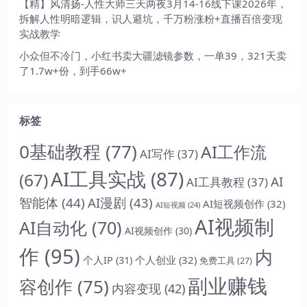
【精】风清扬-人性大师三天两夜3月14-16线下课2026年，
拆解人性明暗逻辑，识人避坑，千万粉涨粉+直播百倍变现
实战教学
小众但不冷门，小红书卖大疆滤镜参数，一单39，321天卖
了1.7w+份，到手66w+
标签
0基础教程
(77)
AI工作流
AI写作
(37)
AI工具实战
(87)
(67)
AI
AI工具教程
(37)
智能体
(44)
AI漫剧
(43)
AI短视频创作
(32)
AI短视频
(24)
AI视频制
AI自动化
(70)
AI视频创作
(30)
作
(95)
内
个人IP
(31)
个人创业
(32)
免费工具
(27)
副业赚钱
容创作
(75)
内容变现
(42)