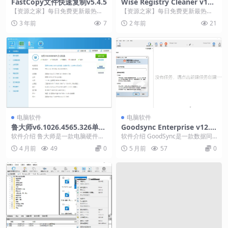
FastCopy文件快速复制v5.4.5
Wise Registry Cleaner v11.
1.4.719
【资源之家】每日免费更新最热门
【资源之家】每日免费更新最热门
的副业项目资源 软件介绍 FastCop
的副业项目资源 软件介绍 Wise Re
3 年前
7
2 年前
21
y文件快速...
gistr...
电脑软件
电脑软件
鲁大师v6.1026.4565.326单文
Goodsync Enterprise v12.9.
件版
26.6高级版
软件介绍 鲁大师是一款电脑硬件检
软件介绍 GoodSync是一款数据同
测、温度检测、硬件性能测试软
步软件，功能非常强大，可以极致
4 月前
49
0
5 月前
57
0
件。鲁大师拥有硬件检...
同步好几个电...