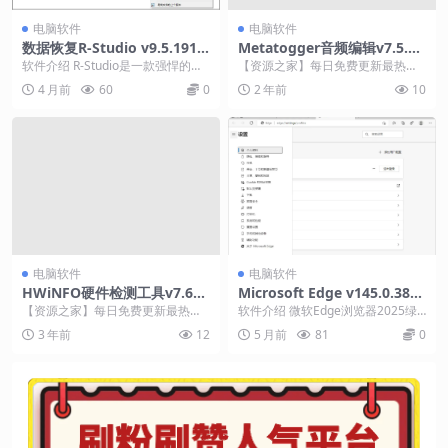
电脑软件
电脑软件
数据恢复R-Studio v9.5.1917
Metatogger音频编辑v7.5.0.
33便携版
0绿色版
软件介绍 R-Studio是一款强悍的驱
【资源之家】每日免费更新最热门
动级数据恢复软件，采用独特的数
的副业项目资源 软件介绍 一个标签
4 月前
60
0
2 年前
10
据恢复技术...
编辑器，让您可以...
电脑软件
电脑软件
HWiNFO硬件检测工具v7.62
Microsoft Edge v145.0.380
绿色版
0.97绿色版
【资源之家】每日免费更新最热门
软件介绍 微软Edge浏览器2025绿
的副业项目资源 软件介绍 始于上世
色便携版，无需安装，解压即用。
3 年前
12
5 月前
81
0
纪90年代并且一...
所有数据独立...