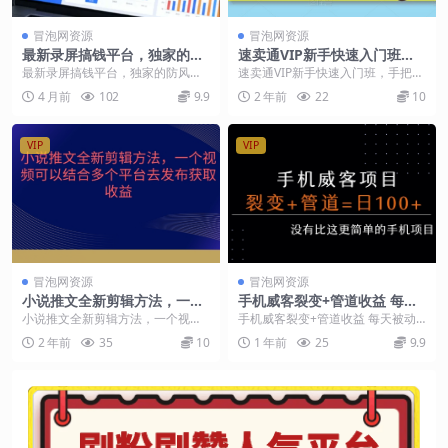
冒泡网资源
冒泡网资源
最新录屏搞钱平台，独家的防
速卖通VIP新手快速入门班，
风控玩法，项目简单，一看就
手把手教你在速卖通快速开店
最新录屏搞钱平台，独家的防风控
速卖通VIP新手快速入门班，手把手
会，多号矩阵一天搞300+【揭
玩法，项目简单，一看就会，多号
教你在速卖通快速开店 课程内容：
4 月前
102
9.9
2 年前
22
10
秘】
矩阵一天搞300+【...
2-速卖通首...
VIP
VIP
冒泡网资源
冒泡网资源
小说推文全新剪辑方法，一个
手机威客裂变+管道收益 每天
视频可以结合多个平台去发布
被动收益至少100+
小说推文全新剪辑方法，一个视频
手机威客裂变+管道收益 每天被动
获取
可以结合多个平台去发布获取【揭
收益至少100+ 一、项目介绍 今天
2 年前
35
10
1 年前
25
9.9
秘】 在短视频平台上...
这个项目，但...