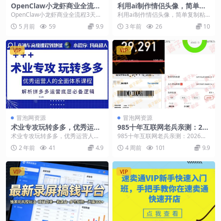
OpenClaw小龙虾商业全流程
利用ai制作情侣头像，简单复
3天直播课，手把手教你用AI
制粘贴日入500+
OpenClaw小龙虾商业全流程3天直
利用ai制作情侣头像，简单复制粘
落地商业变现
播课，手把手教你用AI落地商业变
贴日入500+【揭秘】 利用AI进行情
5 月前
59
9.9
3 年前
26
10
现 课程介...
侣头像的制...
VIP
VIP
冒泡网资源
冒泡网资源
术业专攻玩转多多，优秀运营
985十年互联网老兵亲测：202
人的全面体系课程，解析拼多
6年多个真实落地副业项目，
术业专攻玩转多多，优秀运营人的
985十年互联网老兵亲测：2026年
多运营底层必备逻辑
手把手带你搭建被动收入管道
全面体系课程，解析拼多多运营底
多个真实落地副业项目，手把手带
2 年前
41
4.9
4 周前
101
9.9
（淘宝无人直播、TK拉新、代
层必备逻辑 课程内容...
你搭建被动收入...
运营、CSGO……）【揭秘】
VIP
VIP