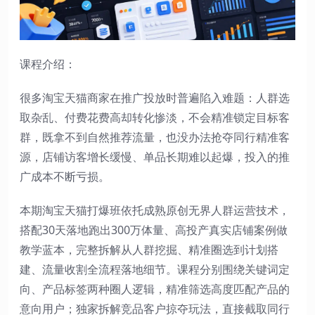
课程介绍：
很多淘宝天猫商家在推广投放时普遍陷入难题：人群选
取杂乱、付费花费高却转化惨淡，不会精准锁定目标客
群，既拿不到自然推荐流量，也没办法抢夺同行精准客
源，店铺访客增长缓慢、单品长期难以起爆，投入的推
广成本不断亏损。
本期淘宝天猫打爆班依托成熟原创无界人群运营技术，
搭配30天落地跑出300万体量、高投产真实店铺案例做
教学蓝本，完整拆解从人群挖掘、精准圈选到计划搭
建、流量收割全流程落地细节。课程分别围绕关键词定
向、产品标签两种圈人逻辑，精准筛选高度匹配产品的
意向用户；独家拆解竞品客户掠夺玩法，直接截取同行