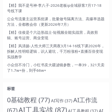
【精】我不是号神·李八子-2026老板ip全域获客7月17-18
号线下课
公众号流量主运营系统课，批量做号隔离方法、高爆率选题
方法，全都教会你（更新2026年7月）
【精】佳俊是个六边形战士·短视频全能实战营，高效剪
辑、账号运营、商业变现
【精】风清扬-人性大师三天两夜3月14-16线下课2026年，
拆解人性明暗逻辑，识人避坑，千万粉涨粉+直播百倍变现
实战教学
小众但不冷门，小红书卖大疆滤镜参数，一单39，321天卖
了1.7w+份，到手66w+
标签
0基础教程
(77)
AI工作流
AI写作
(37)
AI工具实战
(87)
(67)
AI
AI工具教程
(37)