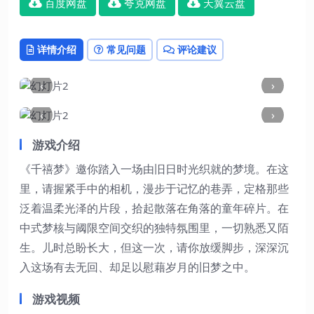
百度网盘
夸克网盘
天翼云盘
详情介绍
常见问题
评论建议
‹
›
‹
›
游戏介绍
《千禧梦》邀你踏入一场由旧日时光织就的梦境。在这
里，请握紧手中的相机，漫步于记忆的巷弄，定格那些
泛着温柔光泽的片段，拾起散落在角落的童年碎片。在
中式梦核与阈限空间交织的独特氛围里，一切熟悉又陌
生。儿时总盼长大，但这一次，请你放缓脚步，深深沉
入这场有去无回、却足以慰藉岁月的旧梦之中。
游戏视频