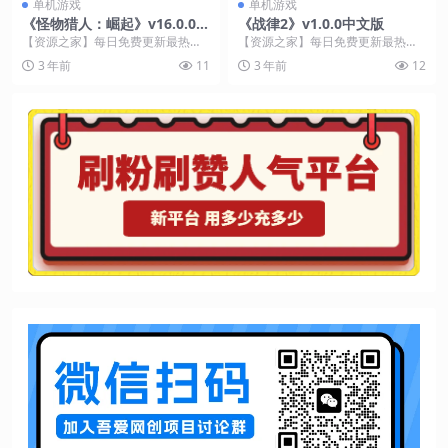
单机游戏
单机游戏
《怪物猎人：崛起》v16.0.0.0
《战律2》v1.0.0中文版
中文版
【资源之家】每日免费更新最热门
【资源之家】每日免费更新最热门
的副业项目资源 游戏介绍 蓬勃跃动
的副业项目资源 游戏介绍 《战律》
3 年前
11
3 年前
12
的狩猎本能！ 为...
再次奏响！结交意...