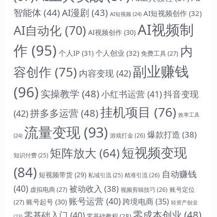
智能体
(44)
AI漫剧
(43)
AI短视频创作
(32)
AI短视频
(24)
AI视频制
AI自动化
(70)
AI视频创作
(30)
作
(95)
内
个人IP
(31)
个人创业
(32)
免费工具
(27)
副业赚钱
容创作
(75)
内容变现
(42)
(96)
实操教学
(48)
抖音变现
小红书运营
(41)
挂机项目
(76)
拼多多运营
(48)
(42)
效率工具
流量变现
(93)
爆款打造
(38)
游戏打金
(26)
(24)
短视频变现
矩阵放大
(64)
知识付费
(25)
(84)
自动赚钱
短视频带货
(29)
精准引流
(26)
私域引流
(25)
(40)
被动收入
(38)
虚拟电商
(27)
账号定位
视频剪辑技巧
(26)
账号运营
(40)
跨境电商
(35)
账号起号
(30)
(27)
轻资产创业
零成本创业
(48)
零基础入门
(40)
零基础教程
(28)
(23)