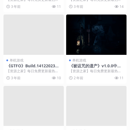
的副业项目资源 游戏介绍 滑雪大冒
的副业项目资源 游戏介绍 改变 AM
3 年前
11
3 年前
14
险是一款，跑酷游...
C 的 The...
单机游戏
单机游戏
《GTFO》Build.14122023联
《被诅咒的遗产》v1.0.0中文
机版
版
【资源之家】每日免费更新最热门
【资源之家】每日免费更新最热门
的副业项目资源 游戏介绍 《GTF
的副业项目资源 游戏介绍 The Curs
3 年前
10
2 年前
11
O》是一款极端讲...
ed L...