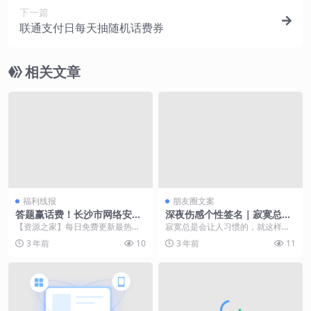
下一篇
联通支付日每天抽随机话费券
相关文章
福利线报
朋友圈文案
答题赢话费！长沙市网络安全
深夜伤感个性签名｜寂寞总是
宣传周有奖答题活动明日上线
会让人习惯的，就这样试着放
【资源之家】每日免费更新最热门
寂寞总是会让人习惯的，就这样试
下所有
的副业项目资源 长沙晚报掌上
着放下所有。 有些感情是一场天
3 年前
10
3 年前
11
长沙9月11日讯 ...
花，得过之后，终身免...