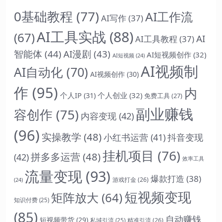
0基础教程
(77)
AI工作流
AI写作
(37)
AI工具实战
(88)
(67)
AI
AI工具教程
(37)
智能体
(44)
AI漫剧
(43)
AI短视频创作
(32)
AI短视频
(24)
AI视频制
AI自动化
(70)
AI视频创作
(30)
作
(95)
内
个人IP
(31)
个人创业
(32)
免费工具
(27)
副业赚钱
容创作
(75)
内容变现
(42)
(96)
实操教学
(48)
抖音变现
小红书运营
(41)
挂机项目
(76)
拼多多运营
(48)
(42)
效率工具
流量变现
(93)
爆款打造
(38)
游戏打金
(26)
(24)
短视频变现
矩阵放大
(64)
知识付费
(25)
(85)
自动赚钱
短视频带货
(29)
精准引流
(26)
私域引流
(25)