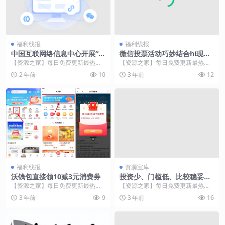
福利线报
福利线报
中国互联网络信息中心开展“.C
微信投票活动巧妙结合hi现场
N”域名推广活动，为期三天
互动平台，让活动现场办的有
【资源之家】每日免费更新最热门
【资源之家】每日免费更新最热门
声有色！
的副业项目资源 11月8日，中国互
的副业项目资源 微信评选投票活动
2 年前
10
3 年前
12
联网络信息中心（...
由于低门槛，高浏览...
福利线报
资源宝库
沃钱包直接领10减3元消费券
投资少、门槛低、比较稳妥的
创业项目，现在市场上还有哪
【资源之家】每日免费更新最热门
【资源之家】每日免费更新最热门
些？
的副业项目资源 沃钱包APP->首页
的副业项目资源 在当前的创业环境
3 年前
9
3 年前
16
“电子券...
下，创业者对于创业...