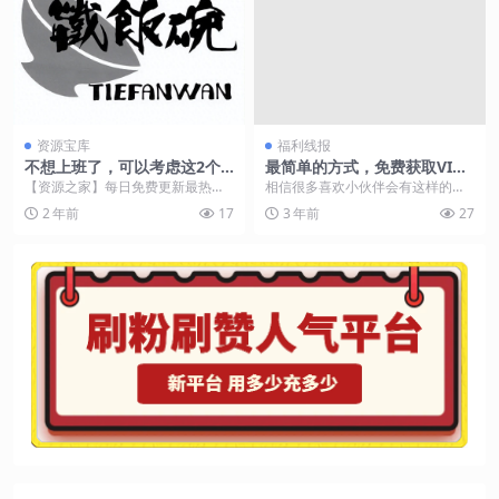
资源宝库
福利线报
不想上班了，可以考虑这2个
最简单的方式，免费获取VIP
创业项目，一个人在家就能干
会员电影及电视剧
【资源之家】每日免费更新最热门
相信很多喜欢小伙伴会有这样的经
到年入20w
的副业项目资源 这个快节奏的时
历，想看一部电影然后在各大网站
2 年前
17
3 年前
27
代，我们总是能听到“...
上都要冲会员或者花钱...