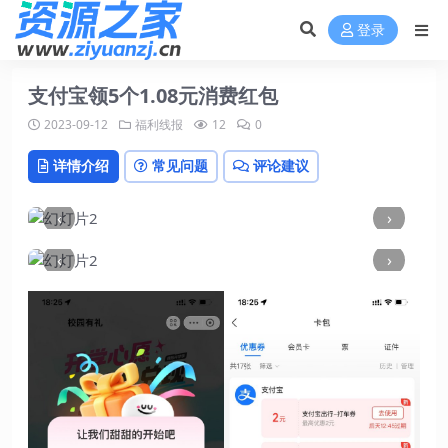
登录
支付宝领5个1.08元消费红包
2023-09-12
福利线报
12
0
详情介绍
常见问题
评论建议
‹
›
‹
›