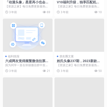
「动漫头像」星星再小也会发
V10福利升级，独享匹配机
光
制，镜传说级加强，T0孙膑、
【资源之家】每日免费更新最热门
【资源之家】每日免费更新最热门
狂铁挨刀
的副业项目资源 【资源之家】每日
的副业项目资源 王者荣耀体验服在
3 年前
69
3 年前
10
免费更新最热门的副...
5月19日的更新中...
福利线报
朋友圈文案
六成网友觉得频繁微信拉票招
姓氏头像237期，2023新款人
人烦！但轮到自己时心态就变
生靠自己励志签名头像，请查
因为同学一直在班级微信群中发其
【资源之家】每日免费更新最热门
了
收
女儿表演节目的拉票信息，郭成文
的副业项目资源 大家好，我是明
3 年前
21
3 年前
50
愤而反对，不想竟被同...
煊。 每天更新创意壁...