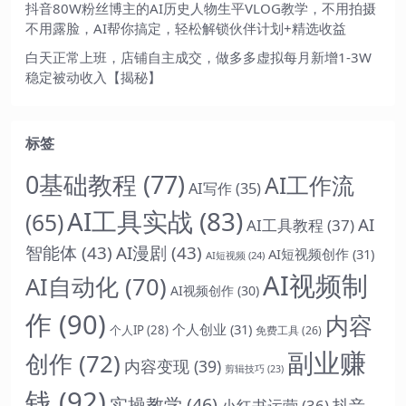
抖音80W粉丝博主的AI历史人物生平VLOG教学，不用拍摄
不用露脸，AI帮你搞定，轻松解锁伙伴计划+精选收益
白天正常上班，店铺自主成交，做多多虚拟每月新增1-3W
稳定被动收入【揭秘】
标签
0基础教程
(77)
AI工作流
AI写作
(35)
AI工具实战
(83)
(65)
AI
AI工具教程
(37)
智能体
(43)
AI漫剧
(43)
AI短视频创作
(31)
AI短视频
(24)
AI视频制
AI自动化
(70)
AI视频创作
(30)
作
(90)
内容
个人创业
(31)
个人IP
(28)
免费工具
(26)
副业赚
创作
(72)
内容变现
(39)
剪辑技巧
(23)
钱
(92)
实操教学
(46)
抖音
小红书运营
(36)