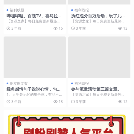
福利线报
福利线报
哔哩哔哩、百视TV、喜马拉
拆红包分百万活动，玩了几天
雅、蜻蜓FM等上海互联网企
赚了一点红包
【资源之家】每日免费更新最热门
【资源之家】每日免费更新最热门
业免费送上“精神食粮”
的副业项目资源 当前，上海正处于
的副业项目资源 拆红包分百万，活
3 年前
16
3 年前
13
疫情防控关键时期。...
动11月3日出的。...
朋友圈文案
福利线报
经典感情句子说说心情，句句
参与流量活动第三篇文章。
浪漫，总有几句让你感慨万千
1、人生是记忆的集合体，有品不尽
【资源之家】每日免费更新最热门
的苦辣酸甜。心无所求，便不受万
的副业项目资源 参与流量活动第三
3 年前
13
3 年前
12
象牵绊；心无牵绊，...
篇文章。也是坚持活...