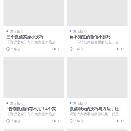
微信技巧
微信技巧
三个微信实操小技巧
你不知道的微信小技巧
【资源之家】每日免费更新最热门
一、不错过微信群里的红包。当聊
的副业项目资源 今天分享一点实操
天中有红包，好多人刷屏，这个方
3 年前
13
3 年前
15
类的干货，不怎么费...
法就很是有用了。 在...
微信技巧
微信技巧
"告别微信内存不足！4个实用
微信聊天的技巧与方法，让你
技巧，轻松增加十几G空间📈"
在细节上胜人一等（文档版）
【资源之家】每日免费更新最热门
欢迎大家收看老高聊职场，我是老
的副业项目资源 近期，热门话题#
高，今天跟大家聊聊微信聊天的方
3 年前
12
3 年前
16
微信占用了我100...
法和技巧 现在微信已...