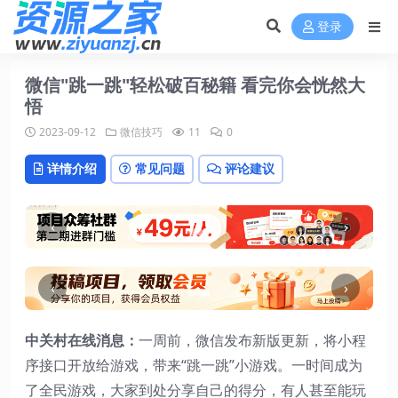
登录
微信"跳一跳"轻松破百秘籍 看完你会恍然大
悟
2023-09-12
微信技巧
11
0
详情介绍
常见问题
评论建议
‹
›
‹
›
中关村在线消息：
一周前，微信发布新版更新，将小程
序接口开放给游戏，带来“跳一跳”小游戏。一时间成为
了全民游戏，大家到处分享自己的得分，有人甚至能玩