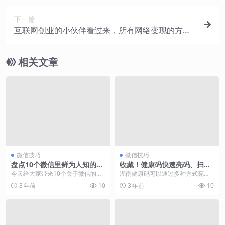
下一篇
互联网创业的小伙伴看过来，所有网络变现的方式
都在这里了！
相关文章
微信技巧
微信技巧
盘点10个微信里鲜为人知的使
收藏！健康码快速亮码、扫码
用技巧，每个都超级实用。
小技巧，一文汇总
今天给大家带来10个关于微信的使
湖南健康码可以通过多种方式亮
用小技巧，话不多说，咱们直接发
码、展码，具体如下: 1. 通过“微信”
3 年前
10
3 年前
10
车。 重置微信二维...
APP快速亮...