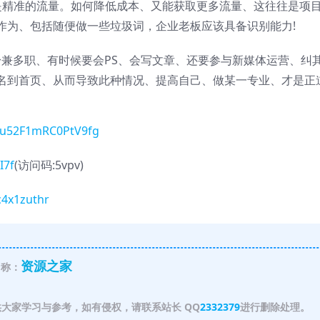
是精准的流量。如何降低成本、又能获取更多流量、这往往是项
作为、包括随便做一些垃圾词，企业老板应该具备识别能力!
身兼多职、有时候要会PS、会写文章、还要参与新媒体运营、纠
名到首页、从而导致此种情况、提高自己、做某一专业、才是正道
-_u52F1mRC0PtV9fg
I7f
(访问码:5vpv)
c4x1zuthr
资源之家
称：
大家学习与参考，如有侵权，请联系站长 QQ
2332379
进行删除处理。