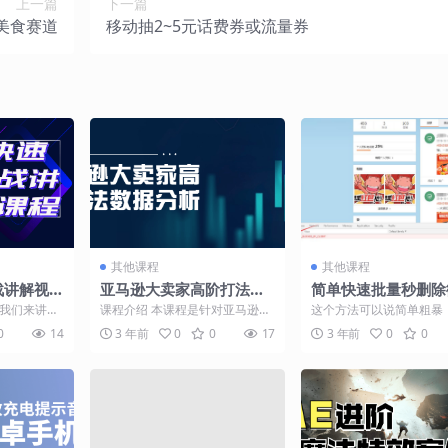
上一篇
下一篇
美食赛道
移动抽2~5元话费券或流量券
其他课程
其他课程
战讲解视
亚马逊大卖家高阶打法数
简单快速批量秒删除
据分析
内容
们我们来讲一
课程介绍 本课程是针对亚马逊大
这个方法可以说简单粗暴
他到底是什
卖家的高阶打法，以数据分析为
操作有点小重复，但比手
0
14
3 年前
0
0
17
3 年前
0
0
...
主要内容，通过案例分析...
了，只适用于电脑用户。 ..