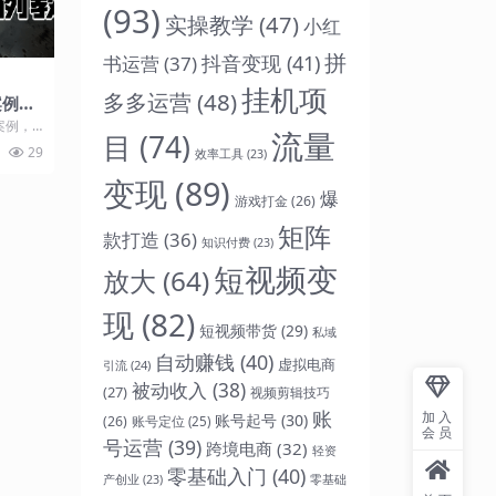
(93)
实操教学
(47)
小红
拼
抖音变现
(41)
书运营
(37)
挂机项
多多运营
(48)
案例教
案例，
流量
目
(74)
盗
29
效率工具
(23)
...
变现
(89)
爆
游戏打金
(26)
矩阵
款打造
(36)
知识付费
(23)
短视频变
放大
(64)
现
(82)
短视频带货
(29)
私域
自动赚钱
(40)
虚拟电商
引流
(24)
被动收入
(38)
(27)
视频剪辑技巧
账
加入
账号起号
(30)
(26)
账号定位
(25)
会员
号运营
(39)
跨境电商
(32)
轻资
零基础入门
(40)
零基础
产创业
(23)