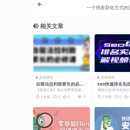
一个用差异化方式的
相关文章
其他课程
其他课程
自驱法拉利致家长的必修
seo快速排名实
课
频课程
【资源之家】每日免费更新最热
课程介绍 那首先我
门的副业项目资源 课程介绍 这门
下这个快速这排名，
2 年前
0
0
21
3 年前
0
课程旨在帮助家长培养...
么啊？其实快速排名是什