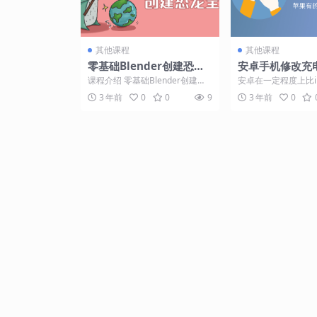
其他课程
其他课程
零基础Blender创建恐龙
安卓手机修改充
全流程
课程介绍 零基础Blender创建恐
安卓在一定程度上比iP
龙全流程实例制作课程，本套课
可玩性，有很多安卓
3 年前
0
0
9
3 年前
0
程以真实的恐龙角...
现充电提示音功能，..