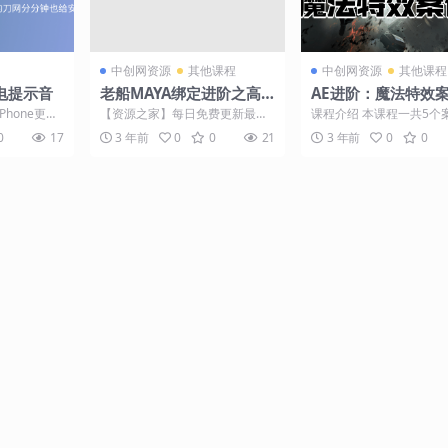
中创网资源
其他课程
中创网资源
其他课程
电提示音
老船MAYA绑定进阶之高
AE进阶：魔法特效
级蛇类绑定
程
hone更具
【资源之家】每日免费更新最热
课程介绍 本课程一共5个
软件都能实
门的副业项目资源 课程介绍 本课
涉及《赌神》、《惊天魔
0
17
3 年前
0
0
21
3 年前
0
0
.
程专注于教授学员如何...
团》、《奇异博士》、《海上