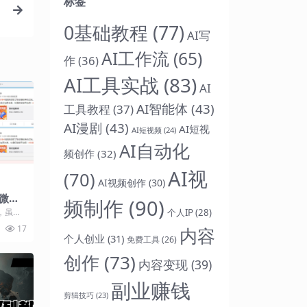
标签
0基础教程
(77)
AI写
AI工作流
(65)
作
(36)
AI工具实战
(83)
AI
AI智能体
(43)
工具教程
(37)
AI漫剧
(43)
AI短视
AI短视频
(24)
AI自动化
频创作
(32)
AI视
(70)
AI视频创作
(30)
微博
频制作
(90)
个人IP
(28)
，虽说
动好多
17
内容
.
个人创业
(31)
免费工具
(26)
创作
(73)
内容变现
(39)
副业赚钱
剪辑技巧
(23)