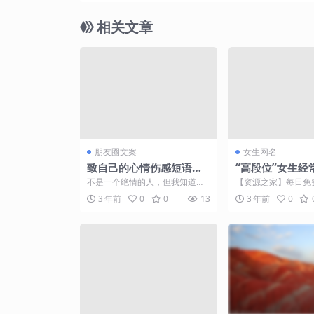
相关文章
朋友圈文案
女生网名
致自己的心情伤感短语，
“高段位”女生经
句句多情，让人泪崩
微信昵称，看看
不是一个绝情的人，但我知道，
【资源之家】每日免
里有吗？
有些时候，除了绝情，别无他
门的副业项目资源 
3 年前
0
0
13
3 年前
0
法。 白天笑给比人看，夜里...
着社会的不断进步，我们