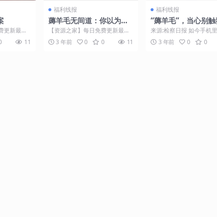
福利线报
福利线报
案
薅羊毛无间道：你以为的
“薅羊毛”，当心别触
漏洞，很可能是营销
律
费更新最热
【资源之家】每日免费更新最热
来源:检察日报 如今手机里
把摄像头对准
门的副业项目资源 双11前，一则
越来越多，为了吸引关注
0
11
3 年前
0
0
11
3 年前
0
0
...
商家被羊毛党薅倒的消...
用户黏合度，不少商...