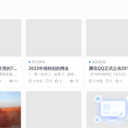
男生网名
福利线报
常用的7个
2023年很特别的网名
腾讯QQ正式公布20
你朋友圈
节活动“福气袋回家”
费更新最热
1、摩—洛哥 2、如果 3、稳掌三
【CNMO新闻】1月22日
导语：如今随
界权 4、感情路难走 5、来时路
布今年春节全新活动。20
0
13
3 年前
0
0
12
3 年前
0
0
...
6、我早 7...
Q将带来全新的...