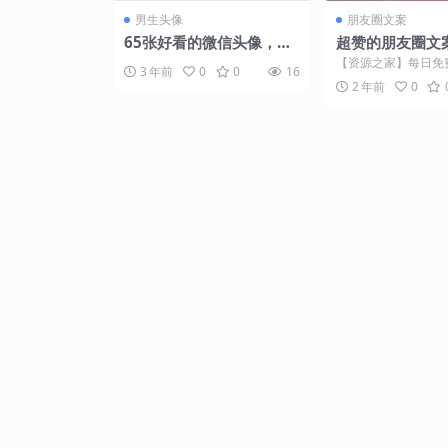
男生头像
朋友圈文案
65张好看的微信头像，红
超赞的朋友圈文
色背景，简约之美
【资源之家】每日免
3 年前
0
0
16
门的副业项目资源 
2 年前
0
爱的所有 一个平常的下