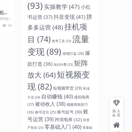
(93)
实操教学
(47)
小红
犯法
拼
抖音变现
(41)
书运营
(37)
的App
，增强
挂机项
多多运营
(48)
14
流量
目
(74)
效率工具
(23)
变现
(89)
爆
游戏打金
(26)
矩阵
款打造
(36)
知识付费
(23)
短视频变
放大
(64)
现
(82)
短视频带货
(29)
私域
自动赚钱
(40)
虚拟电商
引流
(24)
被动收入
(38)
(27)
视频剪辑技巧
账
加入
账号起号
(30)
(26)
账号定位
(25)
会员
号运营
(39)
跨境电商
(32)
轻资
零基础入门
(40)
零基础
产创业
(23)