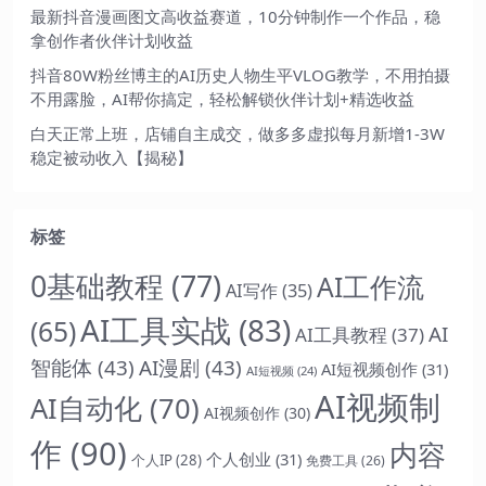
最新抖音漫画图文高收益赛道，10分钟制作一个作品，稳
拿创作者伙伴计划收益
抖音80W粉丝博主的AI历史人物生平VLOG教学，不用拍摄
不用露脸，AI帮你搞定，轻松解锁伙伴计划+精选收益
白天正常上班，店铺自主成交，做多多虚拟每月新增1-3W
稳定被动收入【揭秘】
标签
0基础教程
(77)
AI工作流
AI写作
(35)
AI工具实战
(83)
(65)
AI
AI工具教程
(37)
智能体
(43)
AI漫剧
(43)
AI短视频创作
(31)
AI短视频
(24)
AI视频制
AI自动化
(70)
AI视频创作
(30)
作
(90)
内容
个人创业
(31)
个人IP
(28)
免费工具
(26)