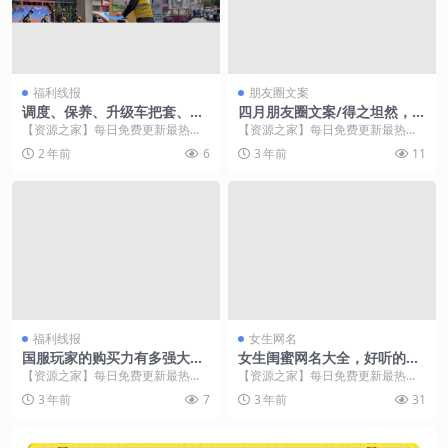
福利线报
朋友圈文案
调度、保养、升级车把套、发
四月朋友圈文案/得之坦然，失
红包……松果出行在安徽推出
之淡然，争取必然，顺其自然
【资源之家】每日免费更新最热门
【资源之家】每日免费更新最热门
四大举措保障春运出行
的副业项目资源 近期春节临近，为
的副业项目资源 1、愿你胸中有丘
2 年前
6
3 年前
11
保障市民春运及春节...
壑，眼里存山河，愿...
福利线报
女生网名
国服玩家的购买力有多强大？
女生闺蜜网名大全，好听的闺
竞拍活动各拍卖品+各服务器
蜜网名
【资源之家】每日免费更新最热门
【资源之家】每日免费更新最热门
战况展示
的副业项目资源 2月份的竞拍活
的副业项目资源 生活中都会有
3 年前
7
3 年前
31
动，结束了 各位车长...
知心知彼的好朋友、...