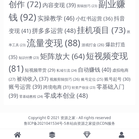
副业赚
创作
(72)
内容变现
(39)
剪辑技巧
(23)
钱
(92)
实操教学
(46)
抖音
小红书运营
(36)
挂机项目
(73)
拼多多运营
(48)
变现
(41)
效
流量变现
(88)
爆款打造
游戏打金
(26)
率工具
(23)
短视频变现
矩阵放大
(64)
(35)
知识付费
(23)
(81)
自动赚钱
(40)
短视频带货
(29)
虚拟电商
私域引流
(24)
被动收入
(37)
账号起号
(30)
(27)
视频剪辑技巧
(26)
账号定位
(25)
账号运营
(39)
零基础入门
跨境电商
(31)
轻资产创业
(23)
零成本创业
(48)
(39)
零基础教程
(24)
Copyright © 2021
资源之家
- All rights reserved
鲁ICP备2021041534号-5
本站由
资源之家
提供CDN服务