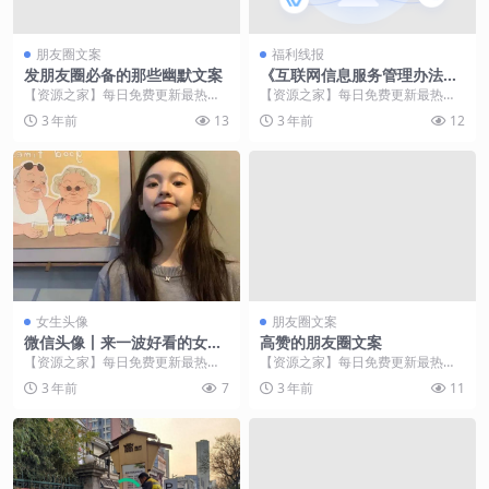
朋友圈文案
福利线报
发朋友圈必备的那些幽默文案
《互联网信息服务管理办法》
征求意见：不得从事虚假投票
【资源之家】每日免费更新最热门
【资源之家】每日免费更新最热门
等活动
的副业项目资源 1、你好，我对你
的副业项目资源 新京报快讯（记者
3 年前
13
3 年前
12
见色起意了。 2、...
姜慧梓）1月8日...
女生头像
朋友圈文案
微信头像丨来一波好看的女生
高赞的朋友圈文案
头像
【资源之家】每日免费更新最热门
【资源之家】每日免费更新最热门
的副业项目资源 【资源之家】每日
的副业项目资源 1 长大后谁不是离
3 年前
7
3 年前
11
免费更新最热门的副...
家出走，茫茫人海...