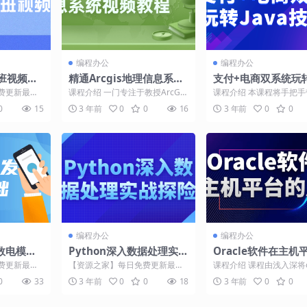
编程办公
编程办公
班视频课
精通Arcgis地理信息系统
支付+电商双系统玩转
视频教程
a技术栈
费更新最热
课程介绍 一门专注于教授ArcGIS
课程介绍 本课程将手把
介绍 PHP
软件的高级应用技能的课程。通
战双系统开发：全模块电
0
15
3 年前
0
0
16
3 年前
0
0
.
过系统化的视频教...
台、通用型支付系统，打通.
编程办公
编程办公
数电模电
Python深入数据处理实战
Oracle软件在主机
探险
应用
费更新最热
【资源之家】每日免费更新最热
课程介绍 课程由浅入深将or
程介绍 本课
门的副业项目资源 课程介绍 深入
的学习过程切割为六大模
0
33
3 年前
0
0
18
3 年前
0
0
..
数据分析：我们将深入...
L、体系结构、...