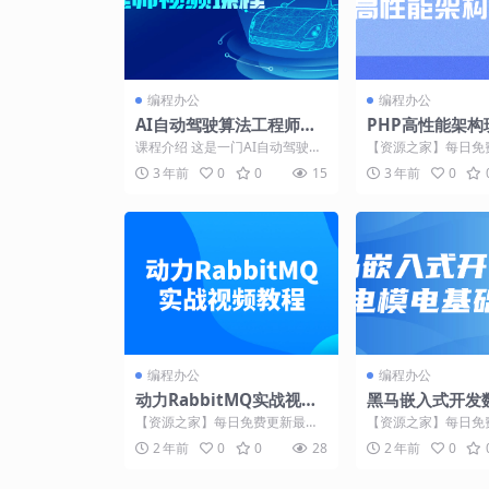
编程办公
编程办公
AI自动驾驶算法工程师视
PHP高性能架构
频课程
程
课程介绍 这是一门AI自动驾驶算
【资源之家】每日免
法工程师的视频课程，课程内容
门的副业项目资源 课程
3 年前
0
0
15
3 年前
0
包括深度学习、计算机...
高性能架构班视频课..
编程办公
编程办公
动力RabbitMQ实战视频
黑马嵌入式开发
教程
基础
【资源之家】每日免费更新最热
【资源之家】每日免
门的副业项目资源 课程介绍 本视
门的副业项目资源 课
2 年前
0
0
28
2 年前
0
频教程将从零开始，全...
程旨在为学习者提供扎.