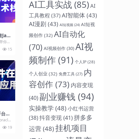
AI工具实战
(85)
AI
AI智能体
(43)
工具教程
(37)
AI漫剧
(43)
AI短视
AI短视频
(24)
AI自动化
频创作
(32)
Jav
手带你实
AI视
(70)
商平
AI视频创作
(30)
15
..
频制作
(91)
个人IP
(28)
内
个人创业
(32)
免费工具
(27)
容创作
(73)
内容变现
副业赚钱
(94)
(40)
实操教学
(48)
小红书运营
平台的
拼多多
抖音变现
(41)
(38)
acle
块，SQ
挂机项目
运营
(48)
19