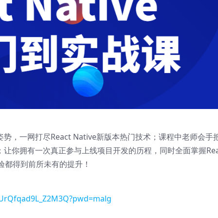
新姿势，一网打尽React Native新版本热门技术；课程中老师会手
；让你拥有一次真正参与上线项目开发的历程，同时全面掌握Rea
经验都得到前所未有的提升！
0YiUrQfqad9L_Z2M3Q?pwd=malg