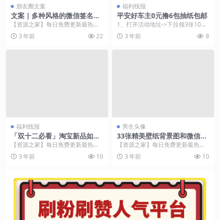
朋友圈文案
福利线报
文案｜多种风格的微信签名文
平安好车主0元撸6包抽纸包邮
案
【资源之家】每日免费更新最热门
1、打开活动地址->下拉领3张10元
的副业项目资源 1.时间和我都在往
卡券->下载平安好车主APP 2...
3 年前
22
3 年前
8
前走。 2.孤独...
福利线报
男生头像
「双十二必看」淘宝新品如何
33张精美壁纸背景图和微信头
快速引爆流量
像
【资源之家】每日免费更新最热门
【资源之家】每日免费更新最热门
的副业项目资源 一、自然搜索流量
的副业项目资源 【资源之家】每日
3 年前
10
3 年前
10
的构成 买家搜索关...
免费更新最热门的副...