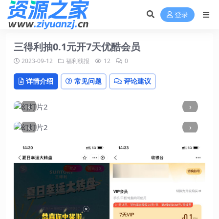
登录
三得利抽0.1元开7天优酷会员
2023-09-12
福利线报
12
0
详情介绍
常见问题
评论建议
‹
›
‹
›