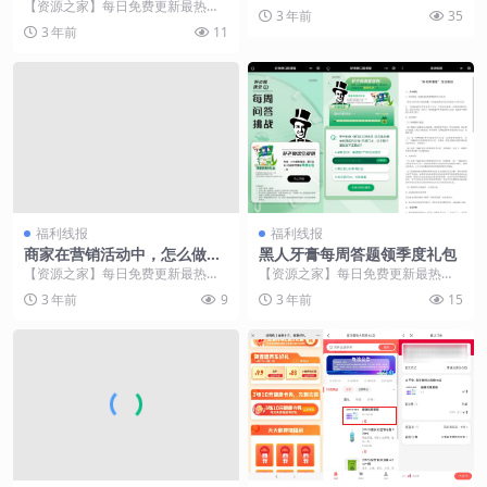
金净流量？
【资源之家】每日免费更新最热门
3 年前
35
的副业项目资源 现金流量是现代理
3 年前
11
财学中的一个重要概...
福利线报
福利线报
商家在营销活动中，怎么做好
黑人牙膏每周答题领季度礼包
活动预热和流量蓄积，这才是
【资源之家】每日免费更新最热门
【资源之家】每日免费更新最热门
技术含量
的副业项目资源 简单来说，活动预
的副业项目资源 微信打开地址->每
3 年前
9
3 年前
15
热是在较长时间内有...
周1一道题...