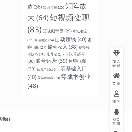
矩阵放
造
(36)
知识付费
(25)
短视频变现
大
(64)
(83)
短视频带货
(29)
私域引流
自动赚钱
(40)
虚
(25)
精准引流
(24)
被动收入
(38)
拟电商
(27)
视频剪
账号起号
辑技巧
(26)
账号定位
(25)
账号运营
(39)
跨境电商
(30)
加入
会员
零基础入门
(33)
轻资产创业
(23)
零成本创业
(40)
零基础教程
(24)
首页
(48)
我的
系我们
QQ
客服