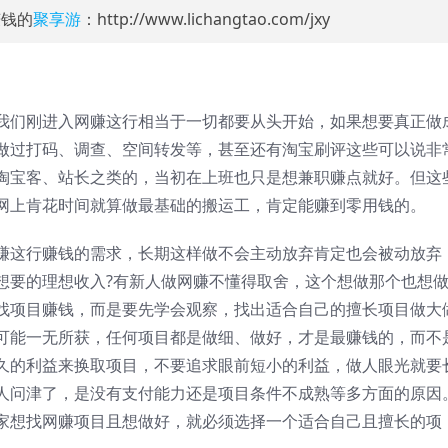
赚钱的
聚享游
：http://www.lichangtao.com/jxy
我们刚进入网赚这行相当于一切都要从头开始，如果想要真正做
做过打码、调查、空间转发等，甚至还有淘宝刷评这些可以说非
淘宝客、站长之类的，当初在上班也只是想兼职赚点就好。但这
网上肯花时间就算做最基础的搬运工，肯定能赚到零用钱的。
赚这行赚钱的需求，长期这样做不会主动放弃肯定也会被动放弃
想要的理想收入?有新人做网赚不懂得取舍，这个想做那个也想
找项目赚钱，而是要先学会观察，找出适合自己的擅长项目做大
可能一无所获，任何项目都是做细、做好，才是最赚钱的，而不
久的利益来换取项目，不要追求眼前短小的利益，做人眼光就要
人问津了，是没有支付能力还是项目条件不成熟等多方面的原因
家想找网赚项目且想做好，就必须选择一个适合自己且擅长的项