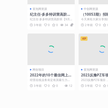
冒泡网资源
中创网资源
纪主任·多多特训营高阶班
（10053期）
【9月13日更新】，拼多
新创业粉引流技
纪主任·多多特训营高阶班【9月1
今天来给大家分享我
多最新玩法技巧落地实操
操作日引创业粉4
3日更新】，拼多多最新玩法技巧
引流创业粉每天400
3 年前
0
0
34
10
2 年前
0
落地实操 课程内容...
是外面卖6980的教...
日稳定变现4000
VIP
网创项目
冒泡网资源
2022年的10个最佳网上创
2023反撸PZ
业点子
可做的绿色项目
经营在线业务肯定有其吸引力，
2023反撸PZ车项
底一张，简单、
但它也伴随着自己的一系列挑
绿色项目，一天保底
3 年前
0
0
12
3 年前
0
战。事实是，创办任何类型的...
单、无脑操作【仅揭秘.
【仅揭秘】