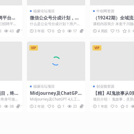
福缘论坛项目
中创网资源
招聘平台最
微信公众号分成计划，每
（19242期）全域
术，简单
天操作10分钟，最适合小
法一网打尽，千川随
们招聘平台
什么是公众号分成计划？用户注
课程内容简介 本套千川
00+，每
白的副业
从基础功能到高阶投
+的方法，也
册订阅号，并开通流量主我每天
域进阶实操课搭建完整投
0
43
10
3 年前
0
0
17
10
4 周前
15
0
提供文章，你只需要每天按...
环，讲解全域流量底层逻辑.
+
助你低成本高效起号
VIP
VIP
福缘论坛项目
创业猫资源
车项目，终身
Midjourney及ChatGPT
【精】AI鬼故事从0
，一天保
4人工智能生成艺术图像综
流程拆解，非常详细
目，终身可做的
Midjourney及ChatGPT 4人工智
项目介绍： 鬼故事，灵
无脑操作
合指南-9节课-中英字幕
是干货
一张，简
能生成艺术图像综合指南-中英字
民间故事等内容一直是各
0
38
10
2 年前
0
1
23
10
1 年前
0
0
..
幕 ...
体平台的热门赛道，热门..