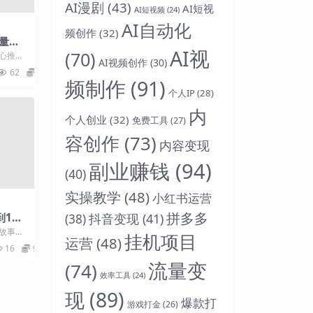
AI漫剧
(43)
AI短视
AI短视频
(24)
AI自动化
频创作
(32)
流量打
AI视
心推
(70)
随心推全
AI视频创作
(30)
放，
放闭
62
9.9
..
稳产
频制作
(91)
个人IP
(28)
内
个人创业
(32)
免费工具
(27)
容创作
(73)
内容变现
副业赚钱
(94)
(40)
实操教学
(48)
小红书运营
拼多多
到1全
抖音变现
(41)
(38)
，全
异故事，
挂机项目
运营
(48)
大自媒
16
9.9
.
流量变
(74)
效率工具
(24)
现
(89)
爆款打
游戏打金
(26)