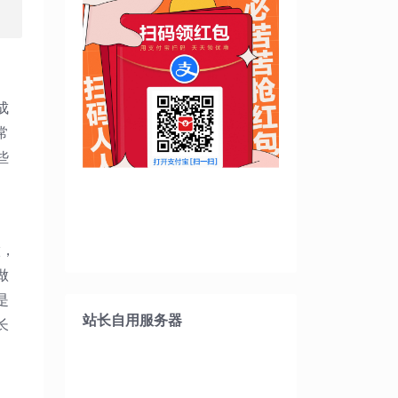
成
常
些
做，
做
是
站长自用服务器
长
。