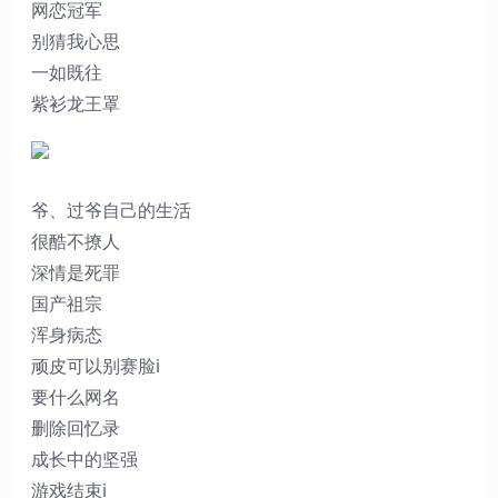
网恋冠军
别猜我心思
一如既往
紫衫龙王罩
爷、过爷自己的生活
很酷不撩人
深情是死罪
国产祖宗
浑身病态
顽皮可以别赛脸i
要什么网名
删除回忆录
成长中的坚强
游戏结束i