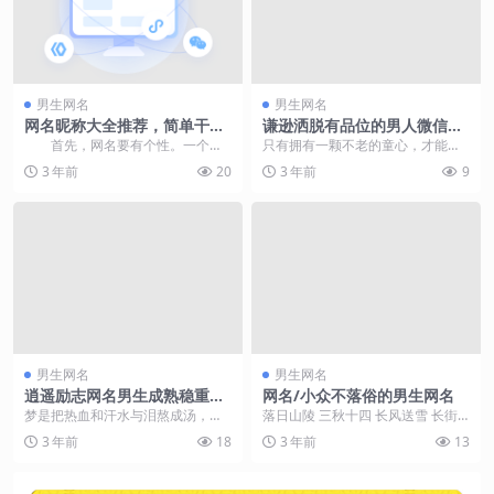
男生网名
男生网名
网名昵称大全推荐，简单干净
谦逊洒脱有品位的男人微信名
有内涵，高端搞笑有个性
字气势雄伟
首先，网名要有个性。一个好
只有拥有一颗不老的童心，才能在
听的网名必须要有独特的个性，能
这喧嚣的红尘觅得一方净土，用来
3 年前
20
3 年前
9
够让人一眼就能记住。...
安放灵魂。今天小编要...
男生网名
男生网名
逍遥励志网名男生成熟稳重放
网名/小众不落俗的男生网名
肆的年华-可爱点
梦是把热血和汗水与泪熬成汤，浇
落日山陵 三秋十四 长风送雪 长街
灌在干涸的贫瘠的现实中。今日，
雨落 长安白鹤 楼前空巷 西山街道
3 年前
18
3 年前
13
可爱点小编准备了励志...
夜山人城 ...