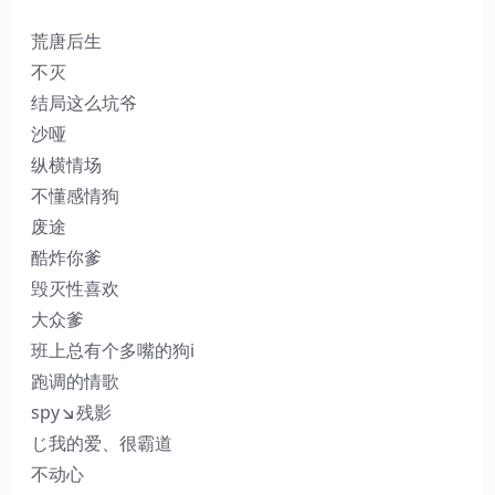
荒唐后生
不灭
结局这么坑爷
沙哑
纵横情场
不懂感情狗
废途
酷炸你爹
毁灭性喜欢
大众爹
班上总有个多嘴的狗i
跑调的情歌
spy↘残影
じ我的爱、很霸道
不动心