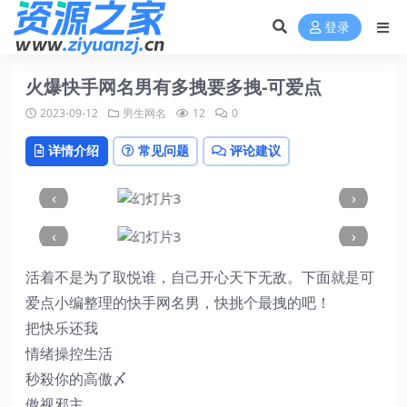
登录
火爆快手网名男有多拽要多拽-可爱点
2023-09-12
男生网名
12
0
详情介绍
常见问题
评论建议
‹
›
‹
›
活着不是为了取悦谁，自己开心天下无敌。下面就是可
爱点小编整理的快手网名男，快挑个最拽的吧！
把快乐还我
情绪操控生活
秒殺你的高傲〆
傲视邪主