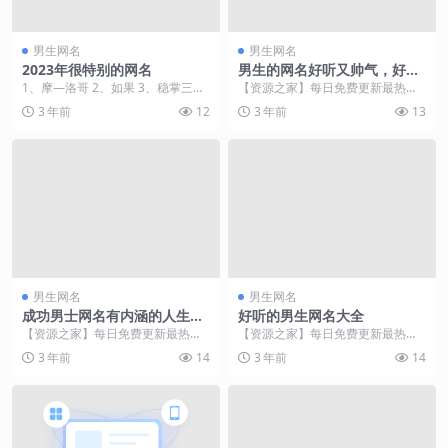
男生网名
男生网名
2023年很特别的网名
男生的网名好听又帅气，好听
的网名男生适合男孩
1、摩—洛哥 2、如果 3、稳掌三界
【资源之家】每日免费更新最热门
权 4、感情路难走 5、来时路 6、我
的副业项目资源 男生的网名好
3 年前
12
3 年前
13
早 7...
听又帅气 1、...
男生网名
男生网名
成功男士网名有内涵的人生潇
好听的男生网名大全
洒-可爱点
【资源之家】每日免费更新最热门
【资源之家】每日免费更新最热门
的副业项目资源 成功并不一定要通
的副业项目资源 1、高姿态的男人
3 年前
14
3 年前
14
过那扇门，你依旧可...
2、一身转战三千...