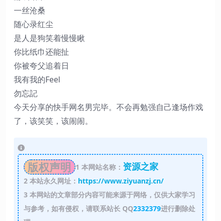
一丝沧桑
随心录红尘
是人是狗笑着慢慢瞅
你比纸巾还能扯
你被夸父追着日
我有我的Feel
勿忘記
今天分享的快手网名男完毕。不会再勉强自己逢场作戏
了，该笑笑，该闹闹。
版权声明
资源之家
1
本网站名称：
2
本站永久网址：
https://www.ziyuanzj.cn/
3
本网站的文章部分内容可能来源于网络，仅供大家学习
与参考，如有侵权，请联系站长 QQ
2332379
进行删除处