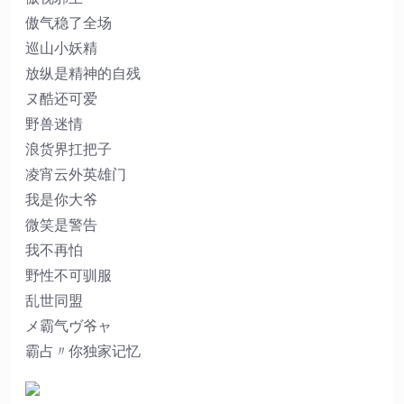
傲气稳了全场
巡山小妖精
放纵是精神的自残
ヌ酷还可爱
野兽迷情
浪货界扛把子
凌宵云外英雄门
我是你大爷
微笑是警告
我不再怕
野性不可驯服
乱世同盟
メ霸气ヴ爷ャ
霸占〃你独家记忆