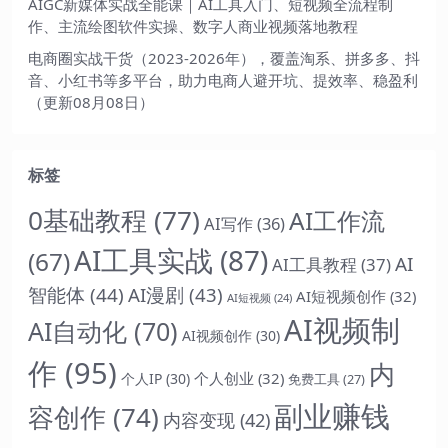
AIGC新媒体实战全能课｜AI工具入门、短视频全流程制
作、主流绘图软件实操、数字人商业视频落地教程
电商圈实战干货（2023-2026年），覆盖淘系、拼多多、抖
音、小红书等多平台，助力电商人避开坑、提效率、稳盈利
（更新08月08日）
标签
0基础教程
(77)
AI工作流
AI写作
(36)
AI工具实战
(87)
(67)
AI
AI工具教程
(37)
智能体
(44)
AI漫剧
(43)
AI短视频创作
(32)
AI短视频
(24)
AI视频制
AI自动化
(70)
AI视频创作
(30)
作
(95)
内
个人创业
(32)
个人IP
(30)
免费工具
(27)
副业赚钱
容创作
(74)
内容变现
(42)