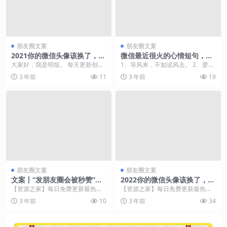
朋友圈文案
朋友圈文案
2021你的微信头像该换了，36
微信最近很火的心情短句，等
张3D励志专属个性签名头像，
风来，不如追风去
大家好，我是明煊。 每天更新创意
1、等风来，不如追风去。 2、爱一
敬请笑纳
壁纸头像，喜欢的记得关注哦。 本
个人总是简单，无非心念所至，生
3 年前
11
3 年前
19
期主题： 202...
万千欢喜；懂一个...
朋友圈文案
朋友圈文案
文案丨“发朋友圈会被秒赞”的2
2022你的微信头像该换了，68
0句文案
张3D高端励志签名头像，请带
【资源之家】每日免费更新最热门
【资源之家】每日免费更新最热门
走别客气
的副业项目资源 1、 | ᴛɪᴍᴇ 让每天
的副业项目资源 大家好，我是明
3 年前
10
3 年前
34
的坏心情...
煊。 每天更新创意壁...