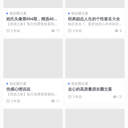
朋友圈文案
朋友圈文案
姓氏头像第694期，精选40张
经典励志人生的个性签名大全
励志大气签名头像，有你的名
【资源之家】每日免费更新最热门
励志签名 1、要是你的心本来就在
字吗
的副业项目资源 大家好，我是明
燃烧，那么一旦需要，掏出来就可
3 年前
11
3 年前
9
煊。 每天更新创意壁...
以当火把。 2、一...
朋友圈文案
朋友圈文案
伤感心情说说
走心的高质量朋友圈文案
【资源之家】每日免费更新最热门
3 年前
13
的副业项目资源 1、生命中最伟大
3 年前
11
的光辉不是永不坠落...