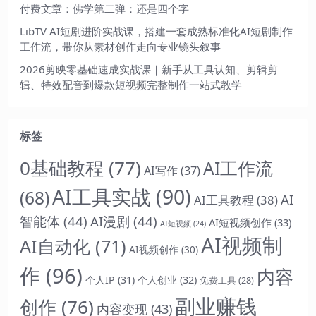
付费文章：佛学第二弹：还是四个字
LibTV AI短剧进阶实战课，搭建一套成熟标准化AI短剧制作
工作流，带你从素材创作走向专业镜头叙事
2026剪映零基础速成实战课｜新手从工具认知、剪辑剪
辑、特效配音到爆款短视频完整制作一站式教学
标签
0基础教程
(77)
AI工作流
AI写作
(37)
AI工具实战
(90)
(68)
AI
AI工具教程
(38)
智能体
(44)
AI漫剧
(44)
AI短视频创作
(33)
AI短视频
(24)
AI视频制
AI自动化
(71)
AI视频创作
(30)
作
(96)
内容
个人IP
(31)
个人创业
(32)
免费工具
(28)
副业赚钱
创作
(76)
内容变现
(43)