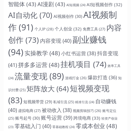
智能体
(43)
AI漫剧
(43)
AI短视频创作
(32)
AI短视频
(24)
AI视频制
AI自动化
(70)
AI视频创作
(30)
作
(91)
内容
个人创业
(32)
个人IP
(28)
免费工具
(27)
副业赚钱
创作
(73)
内容变现
(40)
(94)
实操教学
(48)
抖音变现
小红书运营
(38)
挂机项目
(74)
拼多多运营
(48)
(41)
效率工具
流量变现
(89)
爆款打造
(36)
游戏打金
(26)
(24)
知
短视频变现
矩阵放大
(64)
识付费
(25)
(83)
自动赚钱
短视频带货
(29)
私域引流
(25)
精准引流
(24)
(40)
被动收入
(38)
虚拟电商
(27)
视频剪辑技巧
(26)
账号定位
账号运营
(39)
跨境电商
(33)
账号起号
(30)
(25)
轻资产创业
零成本创业
(48)
零基础入门
(40)
零基础教程
(24)
(23)