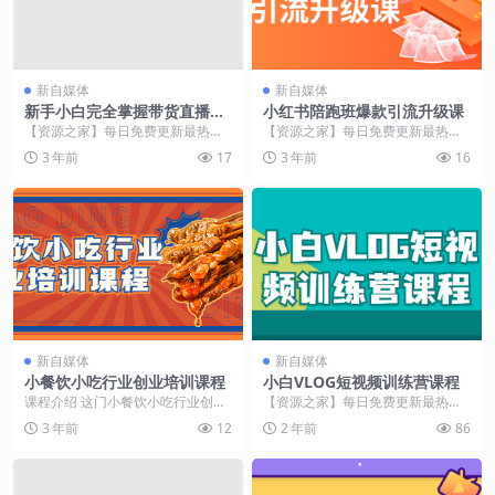
新自媒体
新自媒体
新手小白完全掌握带货直播全
小红书陪跑班爆款引流升级课
流程
【资源之家】每日免费更新最热门
【资源之家】每日免费更新最热门
的副业项目资源 课程介绍 本课程专
的副业项目资源 课程介绍 小红书陪
3 年前
17
3 年前
16
为新手设计，通过...
跑班爆款引流升级...
新自媒体
新自媒体
小餐饮小吃行业创业培训课程
小白VLOG短视频训练营课程
课程介绍 这门小餐饮小吃行业创业
【资源之家】每日免费更新最热门
培训课程将为您提供在餐饮和食品
的副业项目资源 课程介绍 本课程专
3 年前
12
2 年前
86
行业中创业所需的核...
为初学者设计，帮...