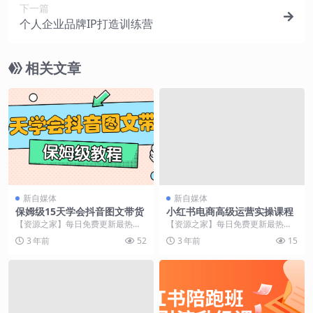
下一篇
个人企业品牌IP打造训练营
相关文章
新自媒体
新自媒体
保姆级15天学会抖音图文带货
小红书电商高级运营实操课程
【资源之家】每日免费更新最热门
【资源之家】每日免费更新最热门
的副业项目资源 课程介绍 本课程旨
的副业项目资源 课程介绍 这门课程
3 年前
52
3 年前
15
在教授保姆级抖音...
将深入探讨小红书...