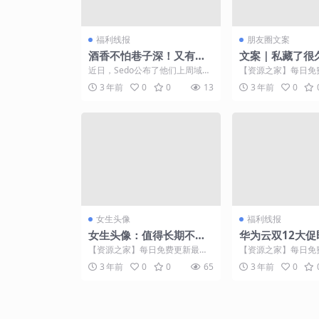
福利线报
朋友圈文案
酒香不怕巷子深！又有价
文案｜私藏了很
值250万的域名成交了
置顶短句
近日，Sedo公布了他们上周域名
【资源之家】每日免
销售排行榜，其中前十的总成交
门的副业项目资源 
3 年前
0
0
13
3 年前
0
价约为250万人民币...
每日免费更新最热门的副
女生头像
福利线报
女生头像：值得长期不换
华为云双12大促
的女生头像
袭：新用户S6服务
【资源之家】每日免费更新最热
【资源之家】每日免
折优惠
门的副业项目资源 图啥鸭 图你开
门的副业项目资源 双
3 年前
0
0
65
3 年前
0
心呀 图片来源于网络...
近，华为云也开始了12