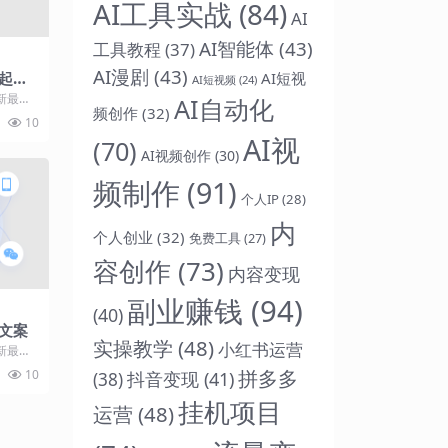
AI工具实战
(84)
AI
AI智能体
(43)
工具教程
(37)
AI漫剧
(43)
AI短视
起眼
AI短视频
(24)
新最热
AI自动化
频创作
(32)
以来我们
10
AI视
(70)
AI视频创作
(30)
频制作
(91)
个人IP
(28)
内
个人创业
(32)
免费工具
(27)
容创作
(73)
内容变现
副业赚钱
(94)
(40)
文案
实操教学
(48)
小红书运营
新最热
处险境
拼多多
10
抖音变现
(41)
(38)
挂机项目
运营
(48)