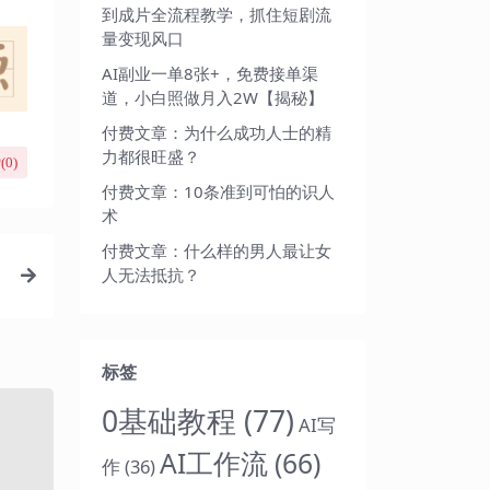
到成片全流程教学，抓住短剧流
量变现风口
AI副业一单8张+，免费接单渠
道，小白照做月入2W【揭秘】
付费文章：为什么成功人士的精
力都很旺盛？
(
0
)
付费文章：10条准到可怕的识人
术
付费文章：什么样的男人最让女
人无法抵抗？
标签
0基础教程
(77)
AI写
AI工作流
(66)
作
(36)