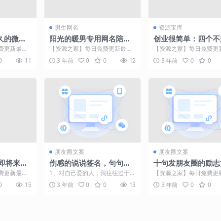
男生网名
资源宝库
久的微信
阳光的暖男专用网名陪在
创业很简单：四个不
你身边-可爱点
却大获成功的项目
费更新最热
【资源之家】每日免费更新最热
【资源之家】每日免费更
【资源之家】
门的副业项目资源 世上最浪漫和
门的副业项目资源 一直
0
11
3 年前
0
0
12
3 年前
0
0
...
最自私的话就是:你是我...
听到的声音都是“玩大的...
朋友圈文案
朋友圈文案
即将来
伤感的说说签名，句句深
十句发朋友圈的励志
器享1.4
入人心！
费更新最热
1、对自己爱的人，我往往过于冲
【资源之家】每日免费更
12脚步临
动，爱撂狠话爱骂人，还口是心
门的副业项目资源 01 身
0
15
3 年前
0
0
13
3 年前
0
0
...
非。可实际在做出这些举...
的人总在谋求安稳，活...