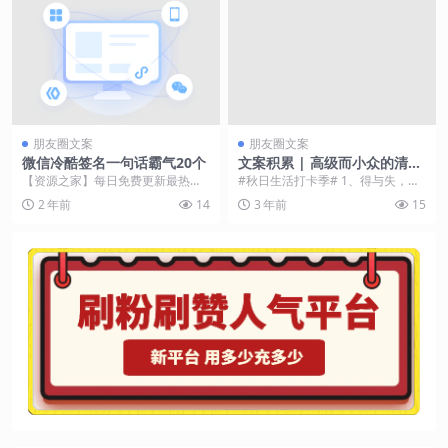
朋友圈文案
朋友圈文案
微信冷酷签名一句话霸气20个
文案积累 | 高级而小众的清冷
感朋友圈文案
【资源之家】每日免费更新最热门
#秋日生活打卡季# 1、得与失，顺
的副业项目资源 微信签名新风尚：
其自然 2、谁都可以的话，真不必
2 年前
14
3 年前
15
冷酷霸气席卷社交网...
是我 3、不想...