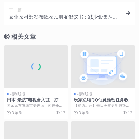
下一篇
农业农村部发布致农民朋友倡议书：减少聚集活
动，红白喜事尽量简办
相关文章
福利线报
福利线报
日本“最皮”电视台入驻，打造
玩家总结QQ仙灵活动任务收
魔都「动漫宅基地」！
益和需求
国家元首发表重要讲话，它在播动
【资源之家】每日免费更新最热门
画片；各大电视台元旦停播休假，
的副业项目资源 QQ仙灵赚钱之：
3 年前
13
3 年前
12
它在播动画片；就算日...
买家技能方面 炼药...