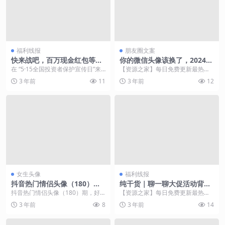
福利线报
朋友圈文案
快来战吧，百万现金红包等你
你的微信头像该换了，2024新
拿！《股东来了》2023浙江片
款3D大气个性签名头像，有你
在 “5·15全国投资者保护宣传日”来
【资源之家】每日免费更新最热门
区活动正式启动
的吗
临之际，由浙江证监局牵头，财通
的副业项目资源 大家好，我是明
3 年前
11
3 年前
12
证券承办的“...
煊。 每天更新创意壁...
女生头像
福利线报
抖音热门情侣头像（180），
纯干货｜聊一聊大促活动背后
好喜欢第十对
的技术：火山引擎边缘云CD
抖音热门情侣头像（180）期，好
【资源之家】每日免费更新最热门
N/DCDN/GA
喜欢第十对。 图源网，侵删致歉。
的副业项目资源 12月12日，“抖音
3 年前
8
3 年前
14
喜欢记得点赞呀...
商城双12好物...