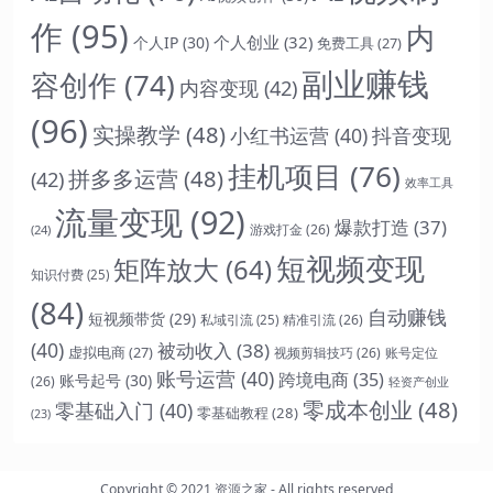
作
(95)
内
个人创业
(32)
个人IP
(30)
免费工具
(27)
副业赚钱
容创作
(74)
内容变现
(42)
(96)
实操教学
(48)
抖音变现
小红书运营
(40)
挂机项目
(76)
拼多多运营
(48)
(42)
效率工具
流量变现
(92)
爆款打造
(37)
游戏打金
(26)
(24)
短视频变现
矩阵放大
(64)
知识付费
(25)
(84)
自动赚钱
短视频带货
(29)
精准引流
(26)
私域引流
(25)
(40)
被动收入
(38)
虚拟电商
(27)
视频剪辑技巧
(26)
账号定位
账号运营
(40)
跨境电商
(35)
账号起号
(30)
(26)
轻资产创业
零成本创业
(48)
零基础入门
(40)
零基础教程
(28)
(23)
Copyright © 2021
资源之家
- All rights reserved