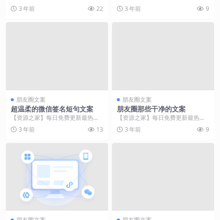
像，请查收
壁纸头像，喜欢的记得关注哦。 你
的感受。你软绵绵的，是人都想揉
3 年前
22
3 年前
9
没必要告诉每一个...
一把，多舒服啊。 二...
朋友圈文案
朋友圈文案
超温柔的微信签名短句文案
朋友圈那些干净的文案
【资源之家】每日免费更新最热门
【资源之家】每日免费更新最热门
的副业项目资源 01.善良，温柔。 0
的副业项目资源 【资源之家】每日
3 年前
13
3 年前
9
2.多喜乐，...
免费更新最热门的副...
朋友圈文案
朋友圈文案