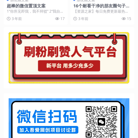
超棒的微信置顶文案
16个耐看干净的朋友圈句子文
案，保持人间清醒
1“你所见即我，我不辩驳” 2“我自
【资源之家】每日免费更新最热门
渡” 3“风乍起，合当奋意向人生”
的副业项目资源 花不是为花店而
3 年前
17
3 年前
15
4“过往...
开，人有各自的月亮。...