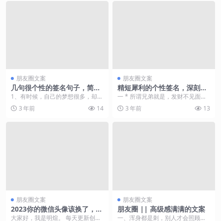
朋友圈文案
朋友圈文案
几句很个性的签名句子，简短
精短犀利的个性签名，深刻经
有气质，哪一句触动你的心了
典，选一句送给自己
1、有时候，自己的梦想很多，却力
一 * 所谓兄弟就是，发财不见面。
不从心；有时候，别人误解了自己
受难大团圆。 二 * 时间并不会真的
3 年前
14
3 年前
13
有口无心的一句话，...
帮我们解决...
朋友圈文案
朋友圈文案
2023你的微信头像该换了，四
朋友圈 || 高级感满满的文案
十张最新励志款个性签名头
大家好，我是明煊。 每天更新创意
一、浑身都是刺，别人才会照顾你