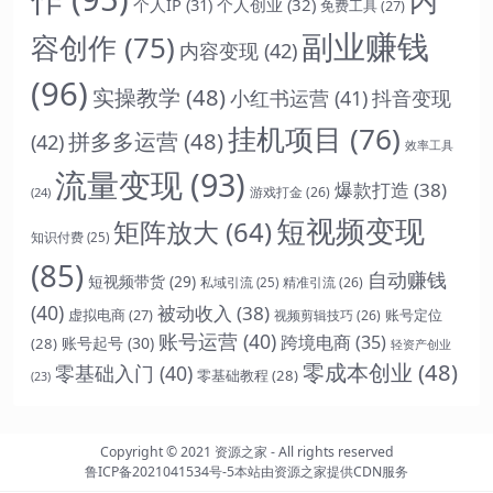
个人IP
(31)
个人创业
(32)
免费工具
(27)
副业赚钱
容创作
(75)
内容变现
(42)
(96)
实操教学
(48)
抖音变现
小红书运营
(41)
挂机项目
(76)
拼多多运营
(48)
(42)
效率工具
流量变现
(93)
爆款打造
(38)
游戏打金
(26)
(24)
短视频变现
矩阵放大
(64)
知识付费
(25)
(85)
自动赚钱
短视频带货
(29)
精准引流
(26)
私域引流
(25)
(40)
被动收入
(38)
虚拟电商
(27)
账号定位
视频剪辑技巧
(26)
账号运营
(40)
跨境电商
(35)
账号起号
(30)
(28)
轻资产创业
零成本创业
(48)
零基础入门
(40)
零基础教程
(28)
(23)
Copyright © 2021
资源之家
- All rights reserved
鲁ICP备2021041534号-5
本站由
资源之家
提供CDN服务