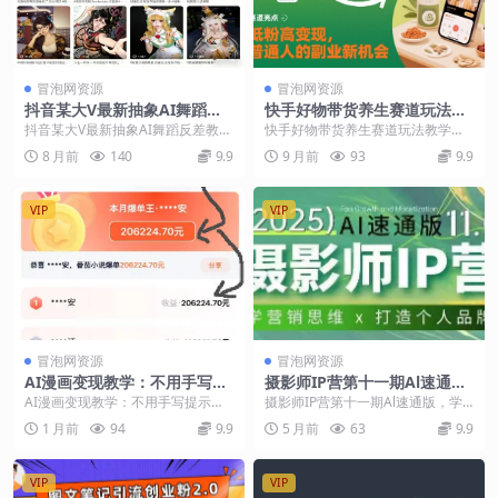
冒泡网资源
冒泡网资源
抖音某大V最新抽象AI舞蹈反
快手好物带货养生赛道玩法教
差教学，手机即可剪辑，多平
学，低粉高变现，普通人的副
抖音某大V最新抽象AI舞蹈反差教
快手好物带货养生赛道玩法教学，
台发布撸收益
业新机会
学，手机即可剪辑，多平台发布撸
低粉高变现，普通人的副业新机会
8 月前
140
9.9
9 月前
93
9.9
收益 作品可以同步...
课程介绍 现在可以...
VIP
VIP
冒泡网资源
冒泡网资源
AI漫画变现教学：不用手写提
摄影师IP营第十一期Al速通
示词，自动生成脚本文案，一
版，学营销思维+打造个人品
AI漫画变现教学：不用手写提示
摄影师IP营第十一期Al速通版，学
份伙伴计划万播5-10米，一条
牌
词，自动生成脚本文案，一份伙伴
营销思维+打造个人品牌 6大直播必
1 月前
94
9.9
5 月前
63
9.9
爆款推文收益上W
计划万播5-10米，...
修课 第一课...
VIP
VIP