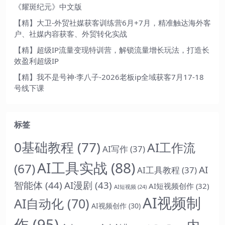
《耀斑纪元》中文版
【精】大卫-外贸社媒获客训练营6月+7月，精准触达海外客
户、社媒内容获客、外贸转化实战
【精】超级IP流量变现特训营，解锁流量增长玩法，打造长
效盈利超级IP
【精】我不是号神·李八子-2026老板ip全域获客7月17-18
号线下课
标签
0基础教程
(77)
AI工作流
AI写作
(37)
AI工具实战
(88)
(67)
AI
AI工具教程
(37)
智能体
(44)
AI漫剧
(43)
AI短视频创作
(32)
AI短视频
(24)
AI视频制
AI自动化
(70)
AI视频创作
(30)
作
(95)
内