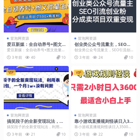
冒泡网资源
冒泡网资源
爱豆新媒：全自动养号+图文
创业类公众号流量主，SEO引
批量生成，日引500+创业粉
流创业粉，分成卖项目双重变
爱豆新媒：全自动养号+图文批量生
创业类公众号流量主，SEO引流创
（抖音小红书图文笔记2.0）
现【揭秘】
成，日引500+创业粉（抖音小红书
业粉，分成卖项目双重变现【揭
3 年前
40
10
3 年前
24
10
图文笔记2.0...
秘】 公众号流量大变...
VIP
VIP
冒泡网资源
冒泡网资源
搞笑段子的全新变现玩法，利
靠小游戏直播规则怪谈日入35
用表情包，一个月1w+没有问
00+，保姆式教学，小白轻松
搞笑段子的全新变现玩法，利用表
靠小游戏直播规则怪谈日入3500
题【揭秘】
上手
情包，一个月1w+没有问题【揭
+，保姆式教学，小白轻松上手【揭
3 年前
21
10
3 年前
22
10
秘】 搞笑段子一直是...
秘】 今天给大家...