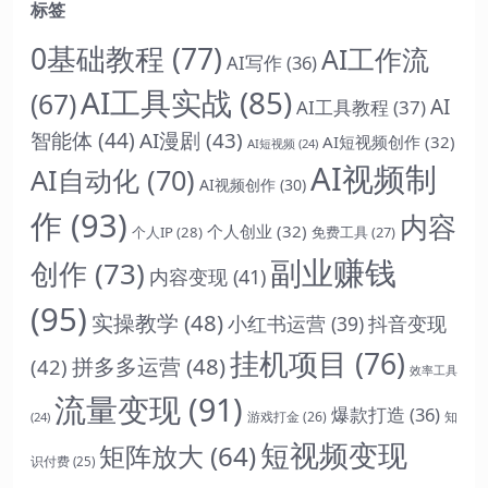
标签
0基础教程
(77)
AI工作流
AI写作
(36)
AI工具实战
(85)
(67)
AI
AI工具教程
(37)
智能体
(44)
AI漫剧
(43)
AI短视频创作
(32)
AI短视频
(24)
AI视频制
AI自动化
(70)
AI视频创作
(30)
作
(93)
内容
个人创业
(32)
个人IP
(28)
免费工具
(27)
副业赚钱
创作
(73)
内容变现
(41)
(95)
实操教学
(48)
抖音变现
小红书运营
(39)
挂机项目
(76)
拼多多运营
(48)
(42)
效率工具
流量变现
(91)
爆款打造
(36)
游戏打金
(26)
(24)
知
短视频变现
矩阵放大
(64)
识付费
(25)