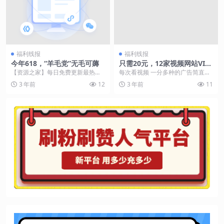
福利线报
福利线报
今年618，“羊毛党”无毛可薅
只需20元，12家视频网站VIP
随便看，需要了解一下吗……
【资源之家】每日免费更新最热门
每次看视频 一分多种的广告简直不
只需20元，12家视频网站VIP
的副业项目资源 即便6月18日已
能忍 而现在，只需要20元 近12家
3 年前
12
3 年前
11
随便看，需要了解一下吗……
过，但从京东和天猫...
视频网站的V...