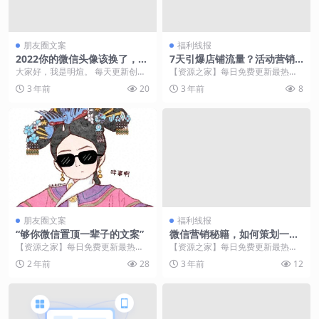
朋友圈文案
福利线报
2022你的微信头像该换了，30
7天引爆店铺流量？活动营销
张可爱卡通励志签名头像，喜
到底有多厉害
大家好，我是明煊。 每天更新创意
【资源之家】每日免费更新最热门
欢请带走
壁纸头像，喜欢的记得关注哦。 本
的副业项目资源 关键词：流量、直
3 年前
20
3 年前
8
期主题： 202...
通、钻展、活动策划...
朋友圈文案
福利线报
“够你微信置顶一辈子的文案”
微信营销秘籍，如何策划一场
人气爆棚的创意活动？
【资源之家】每日免费更新最热门
【资源之家】每日免费更新最热门
的副业项目资源 01 落日弥漫的橘，
的副业项目资源 微信营销，策划创
2 年前
28
3 年前
12
天边透亮的星...
意的营销活动，微博...