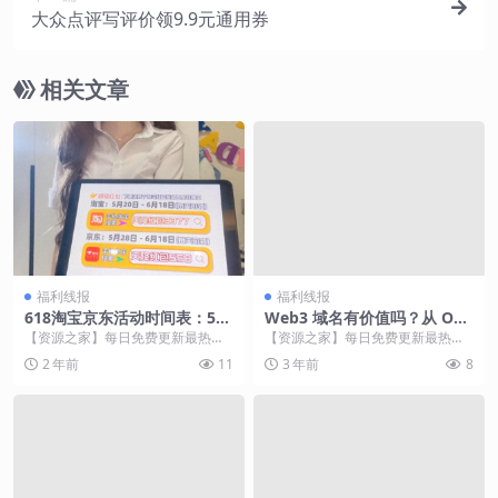
大众点评写评价领9.9元通用券
相关文章
福利线报
福利线报
618淘宝京东活动时间表：5月
Web3 域名有价值吗？从 Ope
31日开始6月20日结束，150
nSea 下架 Twitterscan.nft
【资源之家】每日免费更新最热门
【资源之家】每日免费更新最热门
亿红包红包口令
风波谈起
的副业项目资源 2024年618年中大
的副业项目资源 免责声明：本文旨
2 年前
11
3 年前
8
促淘宝第一波...
在传递更多市场信息...