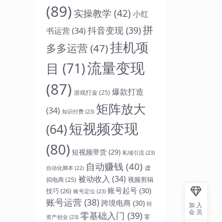
(89)
实操教学
(42)
小红
拼
抖音变现
(39)
书运营
(34)
挂机项
多多运营
(47)
流量变现
目
(71)
(87)
爆款打造
游戏打金
(25)
矩阵放大
(34)
知识付费
(23)
短视频变现
(64)
(80)
短视频带货
(29)
私域引流
(23)
自动赚钱
(40)
虚
自动化脚本
(22)
被动收入
(34)
视频剪辑
拟电商
(25)
账号起号
(30)
技巧
(26)
账号定位
(23)
账号运营
(38)
跨境电商
(30)
轻
加入
会员
零基础入门
(39)
零
资产创业
(23)