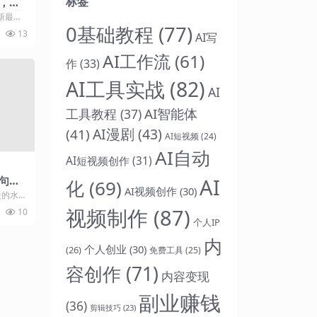
标签
，周
一玩
新最热
0基础教程
(77)
都知道，
13
AI写
.
AI工作流
(61)
作
(33)
AI工具实战
(82)
AI
AI智能体
工具教程
(37)
AI漫剧
(43)
(41)
AI短视频
(24)
AI自动
AI短视频创作
(31)
句句
AI
化
(69)
AI视频创作
(30)
生
暖的水
绕，但
视频制作
(87)
10
..
个人IP
内
个人创业
(30)
(26)
免费工具
(25)
容创作
(71)
内容变现
副业赚钱
(36)
剪辑技巧
(23)