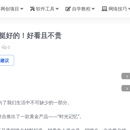
网创项目
软件工具
自学教程
网络技巧
动挺好的！好看且不贵
0
论建议
›
›
成为了我们生活中不可缺少的一部分。
联合推出了一款黄金产品——“时光记忆”。