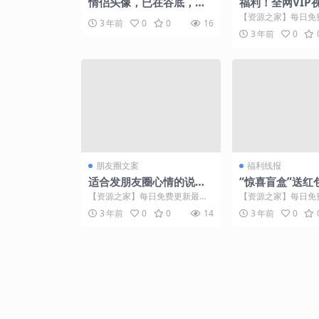
情侣头像，已在谷底，怎
福利！全网VIP
么走都是向上
看
【资源之家】每日免
3 年前
0
0
16
门的副业项目资源 
3 年前
0
你与别人只差个会员的.
朋友圈文案
福利线报
适合发朋友圈心情的说
“惊喜盲盒”送红
说，励志走心，太实在了
惕！各大电商回
【资源之家】每日免费更新最热
【资源之家】每日免
人人都喜欢
举办类似活动
门的副业项目资源 一 * 人生恰似
门的副业项目资源 视频
3 年前
0
0
14
3 年前
0
一条路，有山重水复...
（央视财经《天下...