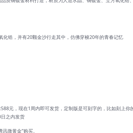
高品质铜镀金材料打造，材质为人造水晶、铜镀金、立方氧化锆
方氧化锆，并有20颗金沙行走其中，仿佛穿梭20年的青春记忆
588元，现在1周内即可发货，定制版是可刻字的，比如刻上你
0日之内发货
腾讯微黄金”购买。