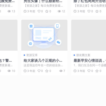
视频免费
男生头像｜什么都要经历
除了红包周周开活动
什么都会过去
末翻卡活动也是值得
费更新最热
【资源之家】每日免费更新最热
【资源之家】每日免费更
的！
在追剧的路上
门的副业项目资源 原创漫画 您的
门的副业项目资源 大家
0
13
3 年前
0
0
12
3 年前
0
0
..
喜欢是我更新的动力❤...
现在到了周末时间，周五..
资源宝库
朋友圈文案
包？警
给大家谈几个正规的小本
最新早安心情说说，
应：均未
实业创业项目
高格调，看完受益一
费更新最热
这是我这些年在一些的创业杂刊
1、我们生活在同一个温
加载中...
收集到的，在此与大家分享和交
域，也许偶尔会被水草缠
0
10
3 年前
0
0
7
3 年前
0
0
流 第一个， 电子积木 ...
因为彼此温暖的呼吸，相信.