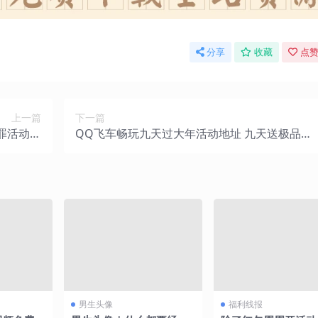
分享
收藏
点赞
上一篇
下一篇
罪活动群
QQ飞车畅玩九天过大年活动地址 九天送极品每
组
天不重样
男生头像
福利线报