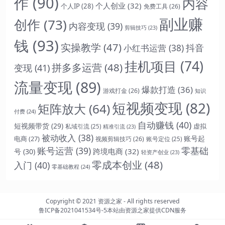
作
(90)
内容
个人创业
(32)
个人IP
(28)
免费工具
(26)
副业赚
创作
(73)
内容变现
(39)
剪辑技巧
(23)
钱
(93)
实操教学
(47)
抖音
小红书运营
(38)
挂机项目
(74)
拼多多运营
(48)
变现
(41)
流量变现
(89)
爆款打造
(36)
游戏打金
(26)
知识
短视频变现
(82)
矩阵放大
(64)
付费
(24)
自动赚钱
(40)
短视频带货
(29)
虚拟
私域引流
(25)
精准引流
(23)
被动收入
(38)
账号起
电商
(27)
视频剪辑技巧
(26)
账号定位
(25)
账号运营
(39)
零基础
跨境电商
(32)
号
(30)
轻资产创业
(23)
零成本创业
(48)
入门
(40)
零基础教程
(24)
Copyright © 2021
资源之家
- All rights reserved
鲁ICP备2021041534号-5
本站由
资源之家
提供CDN服务