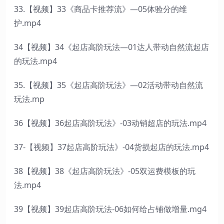
33.【视频】33《商品卡推荐流》—05体验分的维
护.mp4
34【视频】34《起店高阶玩法—01达人带动自然流起店
的玩法.mp4
35.【视频】35《起店高阶玩法》—02活动带动自然流
玩法.mp
36【视频】36起店高阶玩法》-03动销超店的玩法.mp4
37-【视频】37起店高阶玩法》-04货损起店的玩法.mp4
38【视频】38《起店高阶玩法》-05双运费模板的玩
法.mp4
39【视频】39起店高阶玩法-06如何给占铺做增量.mg4