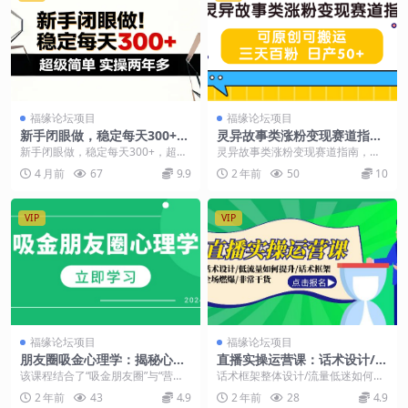
福缘论坛项目
福缘论坛项目
新手闭眼做，稳定每天300+，
灵异故事类涨粉变现赛道指
超级简单，实操两年多 ！
南，可原创可搬运，三天百粉
新手闭眼做，稳定每天300+，超级
灵异故事类涨粉变现赛道指南，可
日产50+
简单，实操两年多 ！ 下载地址：
原创可搬运，三天百粉 日产50+本
4 月前
67
9.9
2 年前
50
10
期项目所做的是一...
VIP
VIP
福缘论坛项目
福缘论坛项目
朋友圈吸金心理学：揭秘心理
直播实操运营课：话术设计/低
学原理，增加业绩，打造个人I
流量如何提升/话术框架/全场
该课程结合了“吸金朋友圈”与“营销
话术框架整体设计/流量低迷如何救
P与行业权威
燃爆/非常干货
心理学”两个主题，旨在教授如何通
流/话术框架/付费将短视频流量打进
2 年前
43
4.9
2 年前
28
4.9
过心理学原理提...
直播间/素材衰...