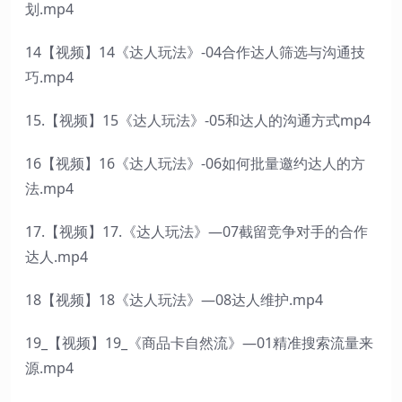
划.mp4
14【视频】14《达人玩法》-04合作达人筛选与沟通技
巧.mp4
15.【视频】15《达人玩法》-05和达人的沟通方式mp4
16【视频】16《达人玩法》-06如何批量邀约达人的方
法.mp4
17.【视频】17.《达人玩法》—07截留竞争对手的合作
达人.mp4
18【视频】18《达人玩法》—08达人维护.mp4
19_【视频】19_《商品卡自然流》—01精准搜索流量来
源.mp4