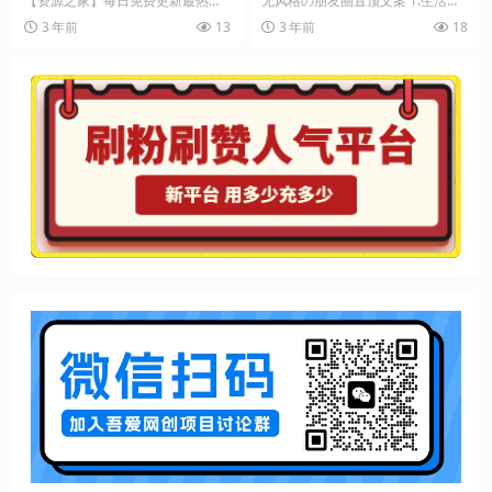
【资源之家】每日免费更新最热门
无风格の朋友圈置顶文案 1.生活就
的副业项目资源 1、清白又勇敢，
是一个大杂烩2.远方,才是我想要的
3 年前
13
3 年前
18
温暖又明白 2、你...
风景3.我就...