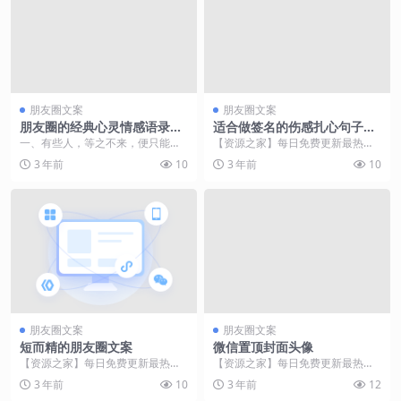
朋友圈文案
朋友圈文案
朋友圈的经典心灵情感语录，
适合做签名的伤感扎心句子，
看后觉得受益匪浅
句句在理
一、有些人，等之不来，便只能离
【资源之家】每日免费更新最热门
开；有些东西，要之不得，便只能
的副业项目资源 我从没有被谁知
3 年前
10
3 年前
10
放弃；有些过去，关于...
道，所以也没有被谁忘...
朋友圈文案
朋友圈文案
短而精的朋友圈文案
微信置顶封面头像
【资源之家】每日免费更新最热门
【资源之家】每日免费更新最热门
的副业项目资源 1、 撑伞也是雨中
的副业项目资源 “不要紧 山野都有
3 年前
10
3 年前
12
人。 2、 都怕...
路灯”不要怪你的...