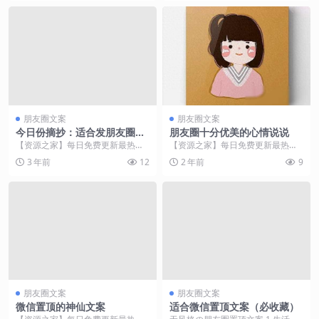
朋友圈文案
朋友圈文案
今日份摘抄：适合发朋友圈的
朋友圈十分优美的心情说说
文案
【资源之家】每日免费更新最热门
【资源之家】每日免费更新最热门
的副业项目资源 来去都是自由风，
的副业项目资源 在这漫长而又充满
3 年前
12
2 年前
9
该相逢时自相逢 【...
挑战的人生旅途中，...
朋友圈文案
朋友圈文案
微信置顶的神仙文案
适合微信置顶文案（必收藏）