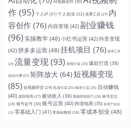
AI自动化
(70)
AI视频创作
(30)
作
(95)
内
个人IP
(31)
个人创业
(32)
免费工具
(27)
副业赚钱
容创作
(76)
内容变现
(42)
(96)
实操教学
(48)
小红书运营
(42)
抖音变现
挂机项目
(76)
拼多多运营
(48)
(42)
效率工具
流量变现
(93)
爆款打造
(38)
游戏打金
(26)
(24)
短视频变现
矩阵放大
(64)
知识付费
(25)
(85)
自动赚钱
短视频带货
(29)
精准引流
(26)
私域引流
(25)
(40)
被动收入
(38)
虚拟电商
(27)
账号定位
视频剪辑技巧
(26)
账号运营
(40)
跨境电商
(35)
账号起号
(30)
(28)
轻资产创业
零成本创业
(48)
零基础入门
(41)
零基础教程
(28)
(23)