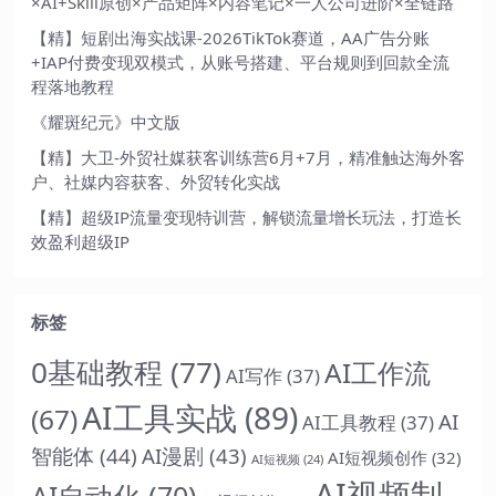
×AI+Skill原创×产品矩阵×内容笔记×一人公司进阶×全链路
【精】短剧出海实战课-2026TikTok赛道，AA广告分账
+IAP付费变现双模式，从账号搭建、平台规则到回款全流
程落地教程
《耀斑纪元》中文版
【精】大卫-外贸社媒获客训练营6月+7月，精准触达海外客
户、社媒内容获客、外贸转化实战
【精】超级IP流量变现特训营，解锁流量增长玩法，打造长
效盈利超级IP
标签
0基础教程
(77)
AI工作流
AI写作
(37)
AI工具实战
(89)
(67)
AI
AI工具教程
(37)
智能体
(44)
AI漫剧
(43)
AI短视频创作
(32)
AI短视频
(24)
AI视频制