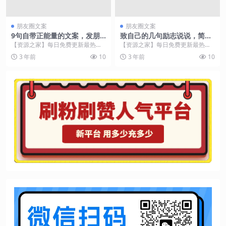
朋友圈文案
朋友圈文案
9句自带正能量的文案，发朋
致自己的几句励志说说，简短
友圈能量满满，值得你收藏
有气质，你中意哪一句话
【资源之家】每日免费更新最热门
【资源之家】每日免费更新最热门
的副业项目资源 1、你自己永远也
的副业项目资源 1、心如止水，乱
3 年前
10
3 年前
10
不知道自己有多优秀...
则不明。很多事，你...