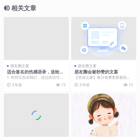
相关文章
朋友圈文案
朋友圈文案
适合签名的伤感语录，送给生
朋友圈会被秒赞的文案
活中压抑的你！
1. 时间它告诉我们，说过的话可以
【资源之家】每日免费更新最热门
不算，爱过的人可以再换。 2. 我也
的副业项目资源 1.日子简单，不浓
3 年前
15
3 年前
15
会偶尔想想...
不淡，不深不浅，...