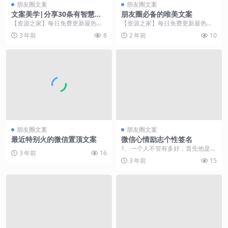
朋友圈文案
朋友圈文案
文案美学|分享30条有智慧的
朋友圈必备的唯美文案
朋友圈文案~
【资源之家】每日免费更新最热门
【资源之家】每日免费更新最热门
的副业项目资源 我认为，“有智慧”
的副业项目资源 二十一、人生总是
3 年前
8
2 年前
10
是对才华和能力的...
充满了惊喜和失落，...
朋友圈文案
朋友圈文案
最近特别火的微信置顶文案
微信心情励志个性签名
1、一个人不管有多好，首先他是你
3 年前
16
的，才有意义。爱情到最后，不是
3 年前
15
比谁更出色，而是看...