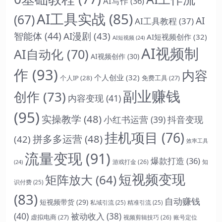
AI写作
(36)
AI工具实战
(85)
(67)
AI
AI工具教程
(37)
智能体
(44)
AI漫剧
(43)
AI短视频创作
(32)
AI短视频
(24)
AI视频制
AI自动化
(70)
AI视频创作
(30)
作
(93)
内容
个人创业
(32)
个人IP
(28)
免费工具
(27)
副业赚钱
创作
(73)
内容变现
(41)
(95)
实操教学
(48)
抖音变现
小红书运营
(39)
挂机项目
(76)
拼多多运营
(48)
(42)
效率工具
流量变现
(91)
爆款打造
(36)
游戏打金
(26)
(24)
知
短视频变现
矩阵放大
(64)
识付费
(25)
(83)
自动赚钱
短视频带货
(29)
私域引流
(25)
精准引流
(25)
(40)
被动收入
(38)
虚拟电商
(27)
视频剪辑技巧
(26)
账号定位