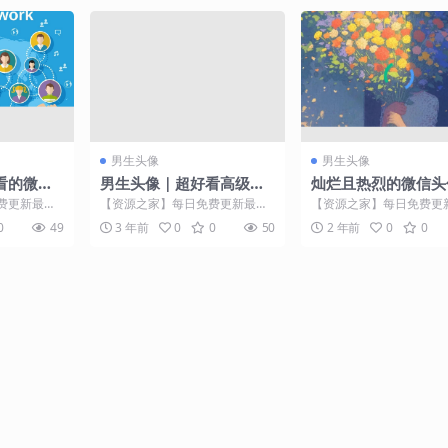
男生头像
男生头像
看的微信
男生头像｜超好看高级男
灿烂且热烈的微信头
印！
头
费更新最热
【资源之家】每日免费更新最热
【资源之家】每日免费更
微信头像作为
门的副业项目资源 如果喜欢的话
门的副业项目资源 【资
0
49
3 年前
0
0
50
2 年前
0
0
...
可以点个关注~后期还会...
每日免费更新最热门的副..