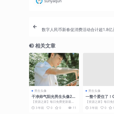
sunyaqun
数字人民币新春促消费活动合计超1.8亿
节红包
相关文章
男生头像
男生头像
干净帅气阳光男生头像20
一整个爱住了！
18精选
头像｜16张 ​​​
【资源之家】每日免费更新最热
【资源之家】每日免
门的副业项目资源 干净帅气阳光
门的副业项目资源 
3 年前
0
0
11
3 年前
0
男生头像2018精选 ...
每日免费更新最热门的副