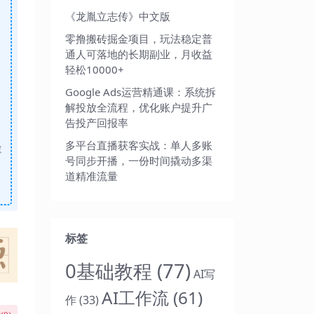
《龙胤立志传》中文版
零撸搬砖掘金项目，玩法稳定普
通人可落地的长期副业，月收益
轻松10000+
Google Ads运营精通课：系统拆
解投放全流程，优化账户提升广
告投产回报率
多平台直播获客实战：单人多账
做
号同步开播，一份时间撬动多渠
道精准流量
标签
0基础教程
(77)
AI写
AI工作流
(61)
作
(33)