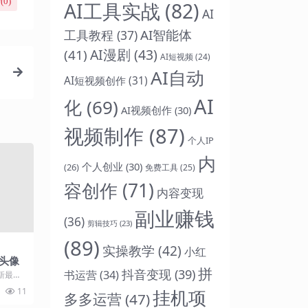
(
0
)
AI工具实战
(82)
AI
AI智能体
工具教程
(37)
AI漫剧
(43)
(41)
AI短视频
(24)
AI自动
AI短视频创作
(31)
AI
化
(69)
AI视频创作
(30)
视频制作
(87)
个人IP
内
个人创业
(30)
(26)
免费工具
(25)
容创作
(71)
内容变现
副业赚钱
(36)
剪辑技巧
(23)
(89)
实操教学
(42)
小红
头像
拼
抖音变现
(39)
书运营
(34)
新最热
不易，喜
挂机项
11
多多运营
(47)
.