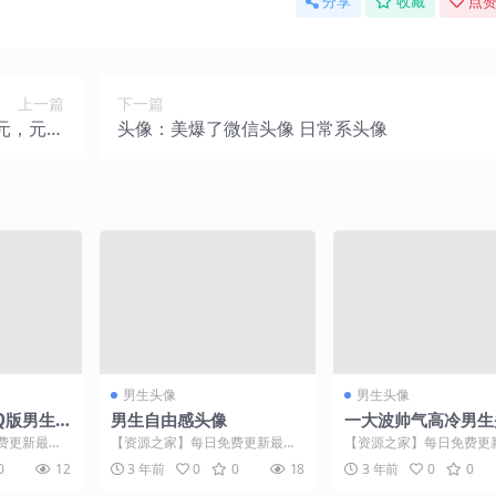
分享
收藏
点赞
上一篇
下一篇
元，元宵
头像：美爆了微信头像 日常系头像
封面上线
男生头像
男生头像
Q版男生
男生自由感头像
一大波帅气高冷男生
费更新最热
【资源之家】每日免费更新最热
【资源之家】每日免费更
【资源之家】
门的副业项目资源 【资源之家】
门的副业项目资源 整理
0
12
3 年前
0
0
18
3 年前
0
0
...
每日免费更新最热门的副...
欢的别忘了点个赞再走哦..