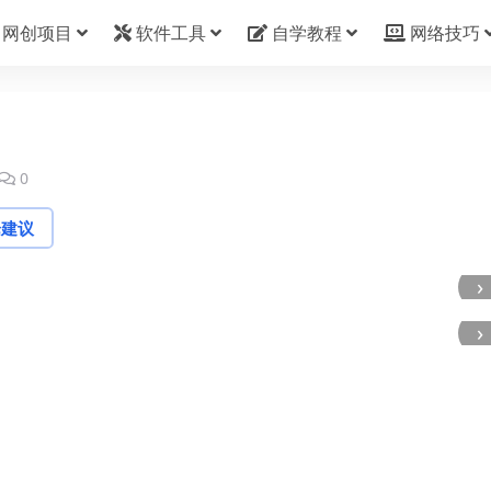
网创项目
软件工具
自学教程
网络技巧
0
论建议
›
›