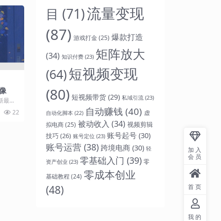
流量变现
目
(71)
(87)
爆款打造
游戏打金
(25)
矩阵放大
(34)
知识付费
(23)
短视频变现
(64)
(80)
像
短视频带货
(29)
私域引流
(23)
新最热
源之家】
自动赚钱
(40)
22
虚
自动化脚本
(22)
.
被动收入
(34)
视频剪辑
拟电商
(25)
账号起号
(30)
技巧
(26)
账号定位
(23)
账号运营
(38)
跨境电商
(30)
轻
加入
会员
零基础入门
(39)
零
资产创业
(23)
零成本创业
基础教程
(24)
(48)
首页
我的