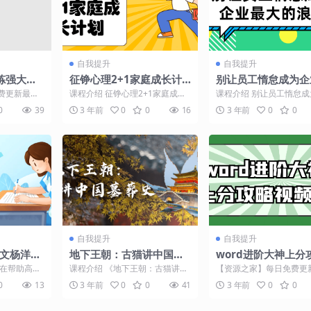
自我提升
自我提升
炼强大内
征铮心理2+1家庭成长计
别让员工惰怠成为企
划
大的浪费
费更新最热
课程介绍 征铮心理2+1家庭成长
课程介绍 别让员工惰怠
程介绍 此课
计划，是为家庭提供的一套全方
最大的浪费，5大激励工
0
39
3 年前
0
0
16
3 年前
0
0
..
位的成长课程。该计划...
用即有效，1套即学即...
自我提升
自我提升
语文杨洋暑
地下王朝：古猫讲中国墓
word进阶大神上分
葬史
频课
旨在帮助高三
课程介绍 《地下王朝：古猫讲中
【资源之家】每日免费更
语文能力，
国墓葬史》是一门引人入胜的课
门的副业项目资源 课程介
0
13
3 年前
0
0
41
3 年前
0
0
...
程，由古猫老师主讲。通...
ord进阶大神上分攻...