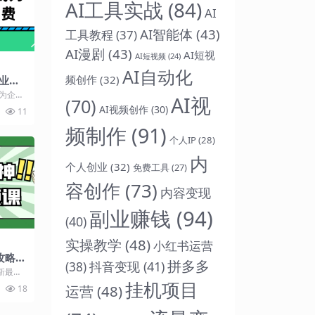
AI工具实战
(84)
AI
AI智能体
(43)
工具教程
(37)
AI漫剧
(43)
AI短视
AI短视频
(24)
AI自动化
频创作
(32)
业最
成为企业
AI视
(70)
具即学即
AI视频创作
(30)
11
频制作
(91)
个人IP
(28)
内
个人创业
(32)
免费工具
(27)
容创作
(73)
内容变现
副业赚钱
(94)
(40)
实操教学
(48)
小红书运营
攻略视
拼多多
抖音变现
(41)
(38)
新最热
绍 《W
挂机项目
运营
(48)
18