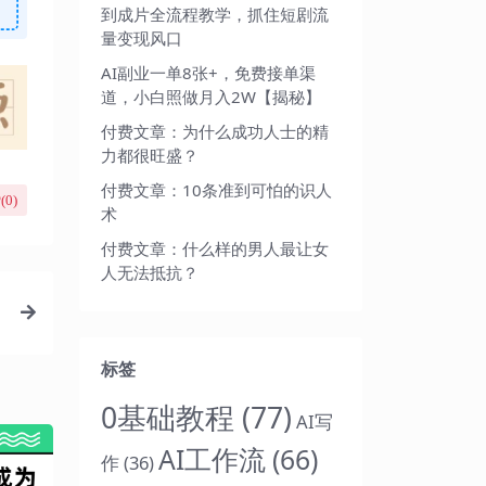
到成片全流程教学，抓住短剧流
量变现风口
AI副业一单8张+，免费接单渠
道，小白照做月入2W【揭秘】
付费文章：为什么成功人士的精
力都很旺盛？
付费文章：10条准到可怕的识人
(
0
)
术
付费文章：什么样的男人最让女
人无法抵抗？
标签
0基础教程
(77)
AI写
AI工作流
(66)
作
(36)