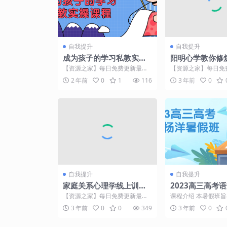
自我提升
自我提升
成为孩子的学习私教实操
阳明心学教你修
课程
心
【资源之家】每日免费更新最热
【资源之家】每日免
门的副业项目资源 课程介绍 旨在
门的副业项目资源 课
2 年前
0
1
116
3 年前
0
帮助孩子有效提升学习...
程将引导学员探索阳明.
自我提升
自我提升
家庭关系心理学线上训练
2023高三高考
营课程
假班
【资源之家】每日免费更新最热
课程介绍 本暑假班
门的副业项目资源 课程介绍 家庭
学生系统复习和提升
3 年前
0
0
349
3 年前
0
关系心理学线上训练营...
以备战高考。课程内容包