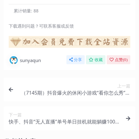
累计销量:
88
下载遇到问题？可联系客服或反馈
sunyaqun
分享
收藏
点赞(
0
)
上一篇
（7145期）抖音爆火的休闲小游戏“看你怎么秀”无
人直播玩法【全套教程+游戏+软件】
下一篇
快手、抖音“无人直播”单号单日挂机就能躺赚1000
+，这次我就把这当“甩手掌柜”的秘密教给你，人人
可做！