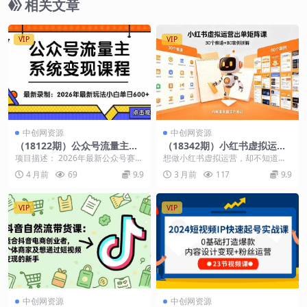
相关文章
VIP
VIP
中创网资源
中创网资源
（18122期）公众号流量主系
（18342期）小红书虚拟运营
统变现教程：从0到1打造持续
出单矩阵课：30个赛道+80案
项目描述： 2026年最新公众号赛道
想做小红书虚拟运营，却不知道怎
变现的流量账号，小白也能突
例拆解，AI赋能批量生产笔记
玩法！涵盖注册养号、赛道定位、
么定位、找对标、找货源？想解锁
4 月前
69
9.9
3 月前
117
9.9
破10W+文章
对标分析、标题...
矩阵化玩法，实现批量...
VIP
VIP
中创网资源
中创网资源