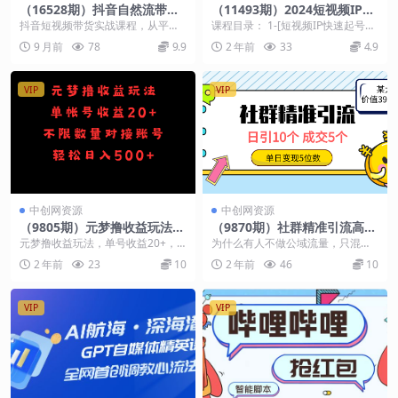
（16528期）抖音自然流带货
（11493期）2024短视频IP快
课：适合抖音电商创业者,个体
速起号实战课，0基础打造爆
抖音短视频带货实战课程，从平台
课程目录： 1-[短视频IP快速起号
商家及想通过短视频变现的新
款内容设计变现+粉丝运营(23
认知、变现渠道分析入手，详细讲
课]快速起号的意义是什么_1.mp4 2
9 月前
78
9.9
2 年前
33
4.9
手
节)
解账号快速涨粉、橱窗...
-[...
VIP
VIP
中创网资源
中创网资源
（9805期）元梦撸收益玩法，
（9870期）社群精准引流高质
单号收益20+，不限数量，对
量创业粉，日引10个，成交5
元梦撸收益玩法，单号收益20+，
为什么有人不做公域流量，只混社
接账号，轻松日入500+
个，变现五位数
不限数量，对接账号，轻松日入50
群，就能够混的风生水起，把一个I
2 年前
23
10
2 年前
46
10
0+撸取账号收益...
P做的非常滋润？原...
VIP
VIP