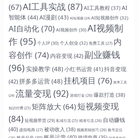
AI工具实战
(87)
(67)
AI
AI工具教程
(37)
智能体
(44)
AI漫剧
(43)
AI短视频创作
(32)
AI短视频
(24)
AI视频制
AI自动化
(70)
AI视频创作
(30)
作
(95)
内
个人创业
(32)
个人IP
(30)
免费工具
(27)
副业赚钱
容创作
(74)
内容变现
(42)
(96)
实操教学
(48)
抖音变现
小红书运营
(41)
挂机项目
(76)
拼多多运营
(48)
(42)
效率工具
流量变现
(92)
爆款打造
(38)
游戏打金
(26)
(24)
短视频变现
矩阵放大
(64)
知识付费
(25)
(84)
自动赚钱
短视频带货
(29)
精准引流
(26)
私域引流
(25)
(40)
被动收入
(38)
虚拟电商
(27)
视频剪辑技巧
(26)
账号定位
账号运营
(40)
跨境电商
(35)
账号起号
(30)
(26)