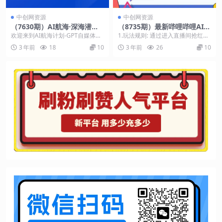
中创网资源
中创网资源
（7630期）AI航海·深海潜
（8735期）最新哔哩哔哩AI智
行，GPT自媒体精英课，全网
能抢红包脚本，单机单号一天
欢迎来到AI航海计划-GPT自媒体精
1.玩法规则: 通过进入直播间抢红包
首创调教心流法3.0（20节
5-50+【智能脚本+使用教程】
英课！这是一门不仅适合自媒体从
获得礼物 每天上限可抢20-30个礼
3 年前
18
10
3 年前
26
10
课）
业者，还包括营...
物，上限...