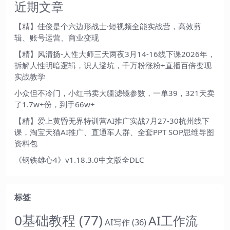
近期文章
【精】佳俊是个六边形战士·短视频全能实战营，高效剪
辑、账号运营、商业变现
【精】风清扬-人性大师三天两夜3月14-16线下课2026年，
拆解人性明暗逻辑，识人避坑，千万粉涨粉+直播百倍变现
实战教学
小众但不冷门，小红书卖大疆滤镜参数，一单39，321天卖
了1.7w+份，到手66w+
【精】爱上黄昏无界特训营AI推广实战7月27-30杭州线下
课，淘宝天猫AI推广、直通车人群、全套PPT SOP思维导图
资料包
《钢铁雄心4》v1.18.3.0中文版全DLC
标签
0基础教程
(77)
AI工作流
AI写作
(36)