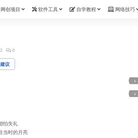
网创项目
软件工具
自学教程
网络技巧
2
0
论建议
›
›
都怕失礼
住当时的月亮