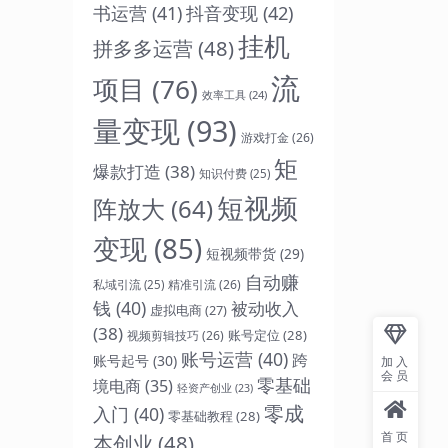
抖音变现
(42)
书运营
(41)
挂机
拼多多运营
(48)
流
项目
(76)
效率工具
(24)
量变现
(93)
游戏打金
(26)
矩
爆款打造
(38)
知识付费
(25)
短视频
阵放大
(64)
变现
(85)
短视频带货
(29)
自动赚
精准引流
(26)
私域引流
(25)
钱
(40)
被动收入
虚拟电商
(27)
(38)
账号定位
(28)
视频剪辑技巧
(26)
账号运营
(40)
跨
账号起号
(30)
加入
会员
零基础
境电商
(35)
轻资产创业
(23)
零成
入门
(40)
零基础教程
(28)
首页
本创业
(48)