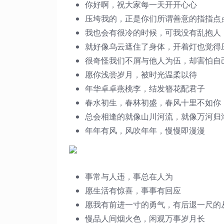
你好啊，祝大家每一天开开心心
压垮我的，正是你们所谓善意的指指点
我也会有很冷的时候，可我没有乱抱人
就好像乌云遮住了身体，开着灯也觉得
很奇怪我们不屑与他人为伍，却害怕自
愿你浅尝岁月，被时光温柔以待
年华卓卓燕桃李，结发簪花配君子
春水初生，春林初盛，春风十里不如你
总会相逢的就像山川河流，就像万河归
年年有风，风吹年年，慢慢即漫漫
事常与人违，事总在人为
愿生活有惊喜，事事有回应
愿我有前进一寸的勇气，有后退一尺的
慢品人间烟火色，闲观万事岁月长