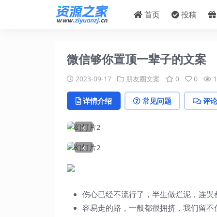
首页
投稿
微信够你置顶一辈子的文案
2023-09-17
朋友圈文案
0
0
1
详情介绍
常见问题
评
‹
‹
伤心已经不流行了，半生做烂泥，连哭
容易走的路，一般都很拥挤，我们留不