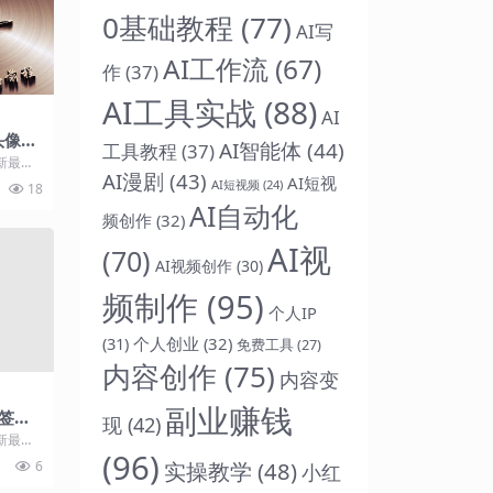
0基础教程
(77)
AI写
AI工作流
(67)
作
(37)
AI工具实战
(88)
AI
头像
AI智能体
(44)
工具教程
(37)
艺术连
新最热
AI漫剧
(43)
好，我是
AI短视
AI短视频
(24)
18
AI自动化
频创作
(32)
AI视
(70)
AI视频创作
(30)
频制作
(95)
个人IP
(31)
个人创业
(32)
免费工具
(27)
内容创作
(75)
内容变
副业赚钱
签名
现
(42)
新最热
(96)
无所
实操教学
(48)
6
小红
..