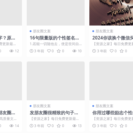
朋友圈文案
朋友圈文案
字？原来
16句限量版的个性签名
2024你该换个微信
1分钟就学
——霸气，个性，拽
了，精选32张大气
费更新最热
1.若能一切随他去，便是世间自
【资源之家】每日免费更
笔签名头像，请查收
最近，微信有
在人。 2.你脑袋那么小，想多了
门的副业项目资源 大家
0
12
3 年前
0
0
10
3 年前
0
0
...
会不开心的。 3....
明煊。 每天更新创意壁...
朋友圈文案
朋友圈文案
朋友圈文
发朋友圈很精致的句子，
你用过哪些励志个性
句句现实，触动人心
呢?
的高质量文案
【资源之家】每日免费更新最热
【资源之家】每日免费更
好走，是路好
门的副业项目资源 一 * 在人生中
门的副业项目资源 哪怕一
0
14
3 年前
0
0
13
3 年前
0
0
的某些时刻，体会过...
有，光着脚，只要真诚地专.