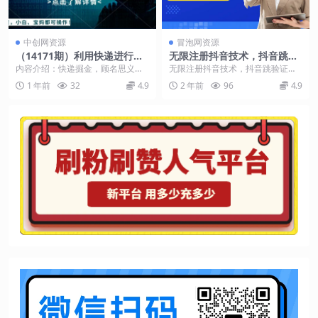
中创网资源
冒泡网资源
（14171期）利用快递进行掘
无限注册抖音技术，抖音跳验
金，每天玩玩手机就能日入50
证核对，抖音跳人脸登录技
内容介绍：快递掘金，顾名思义就
无限注册抖音技术，抖音跳验证核
0+，可无限放大操作
术，抖音不sm开播技术， 一
是通过平台去拍0元商品–填写我们
对，抖音跳人脸登录技术，抖音不s
1 年前
32
4.9
2 年前
96
4.9
个人无限实名抖音
官方合...
m开播技术， 一个...