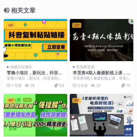
相关文章
VIP
VIP
福缘论坛项目
冒泡网资源
零撸小项目，新玩法，抖音复
李觅青4期人像摄影线上课，
制链接0.07一条，20秒一条，
审美/前期策划/拍摄/人像精
零撸小项目，新玩法，抖音复制链
李觅青4期人像摄影线上课，审美/
无限制。
修/调色
接0.07一条，20秒一条，无限制。
前期策划/拍摄/人像精修/调色 课程
1 年前
78
9.9
3 年前
20
10
今天分享的零...
大纲 一、基...
VIP
VIP