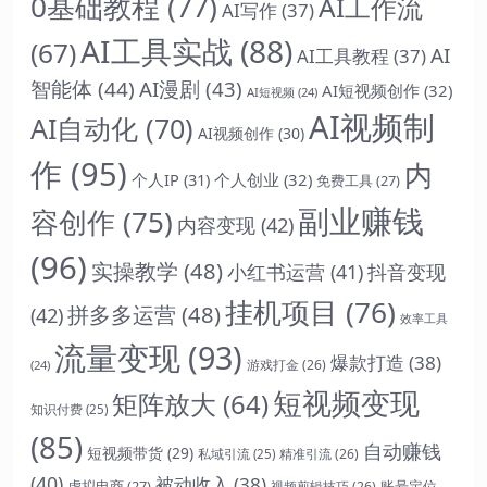
0基础教程
(77)
AI工作流
AI写作
(37)
AI工具实战
(88)
(67)
AI
AI工具教程
(37)
智能体
(44)
AI漫剧
(43)
AI短视频创作
(32)
AI短视频
(24)
AI视频制
AI自动化
(70)
AI视频创作
(30)
作
(95)
内
个人IP
(31)
个人创业
(32)
免费工具
(27)
副业赚钱
容创作
(75)
内容变现
(42)
(96)
实操教学
(48)
抖音变现
小红书运营
(41)
挂机项目
(76)
拼多多运营
(48)
(42)
效率工具
流量变现
(93)
爆款打造
(38)
游戏打金
(26)
(24)
短视频变现
矩阵放大
(64)
知识付费
(25)
(85)
自动赚钱
短视频带货
(29)
精准引流
(26)
私域引流
(25)
(40)
被动收入
(38)
虚拟电商
(27)
账号定位
视频剪辑技巧
(26)