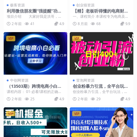
极客资源
创业猫资源
利用微信朋友圈“强提醒”功
【精】老板听得懂的电商财税
能，引流精准创业粉无需剪辑
课，专为电商及上下游老板量
项目介绍 大家好我是洪哥，今
一、课程简介 本课程专为电商及上
发作品，操作简单粗暴，单人
身打造，聚焦财税合规运营、
天给大家分享的这个技术呢，就是
下游老板量身打造，聚焦财税合规
2 年前
41
4.9
8 月前
68
9.9
单日引流200+创业粉
提前规划
通过微信...
运营、提前规划。 ...
VIP
VIP
中创网资源
冒泡网资源
（13503期）跨境电商小白必
创业粉暴力引流，全平台玩
看！独立站建站+运营实战教
法，一个视频引300+，找对方
课程内容： 01-必看!课程的正确打
创业粉暴力引流，全平台玩法，一
程，助你快速入门并精通
法和方向，干就行了
开方式.mp4 02-网站域名的购买和
个视频引300+，找对方法和方向，
2 年前
25
4.9
2 年前
29
4.9
解析,...
干就行了 引流才...
VIP
VIP