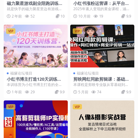
磁力聚星游戏副业陪跑训练营
小红书涨粉运营课：从平台逻
1.0，安卓手机越多收益就越可
辑到多维度定位，传授挣钱
就是快手的磁力聚星里边有游戏，
2025年素人变现的黄金课程，涵盖
观
“核武器”，助力普通人逆袭
然后通过快手的磁力聚星任务，在
平台逻辑、内容定位、商业变现三
2 年前
52
10
10 月前
19
9.9
直播时挂上小铃销或者...
大核心模块，通过...
VIP
VIP
福缘论坛项目
福缘论坛项目
小红书博主打造120天训练
剪映网红同款剪辑课：基础操
营，0到1掌握平台运营、内容
作+网红特效+商业IP剪辑一站
本训练营为小红书博主打造的全链
本课程是剪映专业版从零基础到高
制作和商业变现
式精通
路成长体系，涵盖账号定位（家居/
阶的自媒体实战剪辑课，包含基础
1 年前
29
9.9
5 月前
74
9.9
穿搭等高变现赛道）...
操作、快捷键、粗剪、...
VIP
VIP