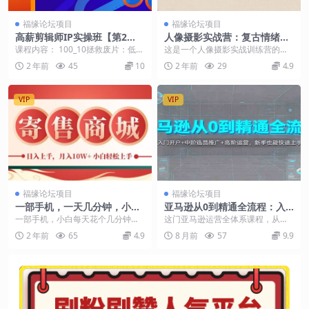
福缘论坛项目
福缘论坛项目
高薪剪辑师IP实操班【第2
人像摄影实战营：复古情绪日
期】100天成为懂拍剪/AI工
式浴袍，全面解析上下中三段
课程内容： 100_10拯救废片：低质
这是一个人像摄影实战训练营的课
具/运营编导/全能制作人
教学视频
素材如何处理.mp4101_11总结：学
程列表，包含了多个主题的人像摄
2 年前
45
10
2 年前
29
4.9
完...
影教学视频，每个主题...
VIP
VIP
福缘论坛项目
福缘论坛项目
一部手机，一天几分钟，小白
亚马逊从0到精通全流程：入
轻松日入上千，月入10万+，
门开户+中阶选品推广+高阶运
一部手机，小白每天花个几分钟，
这门亚马逊运营全体系课程，从入
纯信息项目
营，新手也能快速上手
利润日入几百，上千，纯绿色，信
门到高阶层层递进，覆盖新手必备
2 年前
65
4.9
8 月前
57
9.9
息差项目，还有几十天...
的账户注册、KYC ...