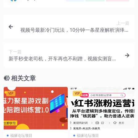
上一篇
视频号最新冷门玩法，10分钟一条星座解析演绎视
频，条条爆款，日收入1000+
下一篇
新手秒变老司机，开车再也不剐蹭，视频实测盲区
摄像到底有没有用
相关文章
VIP
VIP
福缘论坛项目
福缘论坛项目