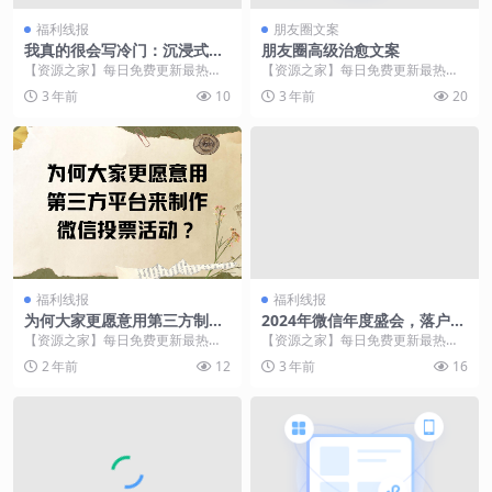
福利线报
朋友圈文案
我真的很会写冷门：沉浸式编
朋友圈高级治愈文案
制现金流量表之经营活动现金
【资源之家】每日免费更新最热门
【资源之家】每日免费更新最热门
流入
的副业项目资源 张小瓜在今年1月
的副业项目资源 1."我先成为我自己
3 年前
10
3 年前
20
份的时候尝试借鉴审...
&#...
福利线报
福利线报
为何大家更愿意用第三方制作
2024年微信年度盛会，落户琶
平台来做微信投票活动？
洲！海珠合伙人+1
【资源之家】每日免费更新最热门
【资源之家】每日免费更新最热门
的副业项目资源 在互联网飞速发展
的副业项目资源 1月11日 2024微信
2 年前
12
3 年前
16
的现在，微信投票活...
公开课Pr...