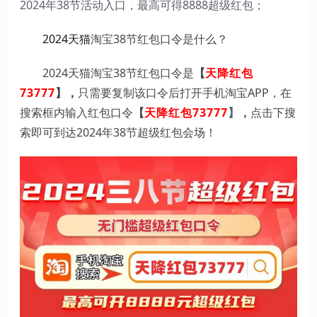
2024年38节活动入口，最高可得8888超级红包；
2024天猫
淘宝38节红包口令是什么？
2024天猫淘宝38节红包口令是
【
天降红包
73777
】，
只需要复制该口令后打开手机淘宝APP，在
搜索框内输入红包口令
【
天降红包73777
】，
点击下搜
索即可到达2024年38节超级红包会场！