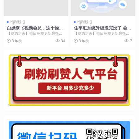
福利线报
福利线报
白嫖奈飞视频会员，这个操作
住享汇系统升级没完没了 会员
你值得学习
福利无法兑现
【资源之家】每日免费更新最热门
【资源之家】每日免费更新最热门
的副业项目资源 相信大家如果看过
的副业项目资源 央广网北京9月26
3 年前
34
3 年前
7
奈飞网剧，那你们一...
日消息 据中央广...