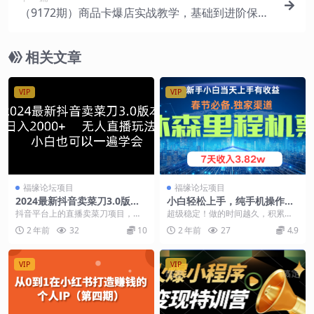
（9172期）商品卡爆店实战教学，基础到进阶保姆
式讲解教你抖店爆单（21节课）
相关文章
VIP
VIP
福缘论坛项目
福缘论坛项目
2024最新抖音卖菜刀3.0版
小白轻松上手，纯手机操作，
本，日入2000+，无人直播玩
当天收益，月入3w＋
抖音平台上的直播卖菜刀项目，不
超级稳定！做的时间越久，积累的
法，小白也可以一遍学会
仅具有巨大的市场潜力，还因为其
客户越多收益模式：新手小白当天
2 年前
32
10
2 年前
27
4.9
新颖独特的直播形式，...
就能上手，纯手机操作...
VIP
VIP