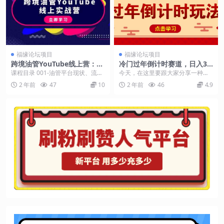
福缘论坛项目
福缘论坛项目
跨境油管YouTube线上营：大
冷门过年倒计时赛道，日入30
量实战一步步教你从理论到实
0+！一条视频播放量更是高达
课程目录 001-油管平台现状、流
今天，在这里要跟大家分享一种在
操到赚钱（45节）
500 万！
量、机遇详解.mp4 002-油管获取收
视频号上超级火爆的玩法。这种玩
2 年前
47
10
2 年前
46
4.9
益途径...
法的神奇之处在于，只...