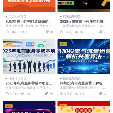
福缘论坛项目
福缘论坛项目
从0到1在小红书打造赚钱的个
2025火爆微信小程序挂机推
人IP（第四期）帮助你掌握从
广，全自动挂机被动收益，自
帮助你掌握从0到1做小红书的全套
一部手机即可实现财富自由，每天
0到1做小红书的全套运营逻辑
测稳定500+
运营逻辑。告别学会了不会动手，
抽出1个小时时间轻松保底日入100
2 年前
23
10
1 年前
56
9.9
Get从0到1做博...
0+，这个项目也...
VIP
VIP
福缘论坛项目
福缘论坛项目
2025年电商服务零成本项目，
抖加投流与流量运营：解析兴
挣想挣钱的人的钱，一天利润
趣算法，掌握上热门、养铁粉
目前电商做的人比较多 执照需求非
本课程聚焦抖音流量运营与抖加投
500+
实操方法
常大 小白可上手 简单易操作 下载
流核心，全程实操落地，无空洞理
8 月前
113
9.9
3 月前
116
9.9
地址：
论。系统拆解影响流量...
VIP
VIP